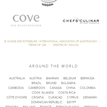
©
CHAÎNE DES RÔTISSEURS - INTERNATIONAL ASSOCIATION OF GASTRONOMY
|
TERMS OF USE
|
CREATED BY INDUXIA
AROUND THE WORLD
AUSTRALIA
AUSTRIA
BAHRAIN
BELGIUM
BERMUDA
BRAZIL
BRUNEI
BULGARIA
CAMBODIA
CAMEROON
CANADA
CHINA
COLOMBIA
COOK ISLANDS
COSTA RICA
CÔTE D'IVOIRE
CROATIA
CURACAO
CYPRUS
DENMARK
DOMINICAN REPUBLIC
EGYPT