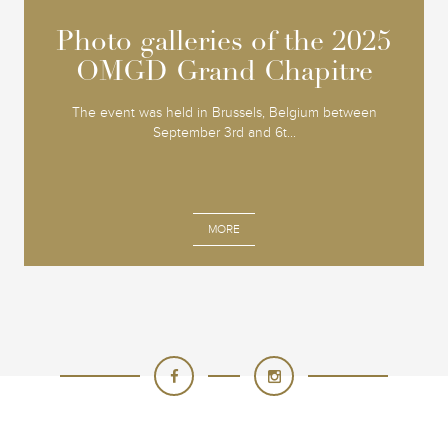
Photo galleries of the 2025
Photo galleries of the 2025
OMGD Grand Chapitre
OMGD Grand Chapitre
The event was held in Brussels, Belgium between
September 3rd and 6t...
MORE