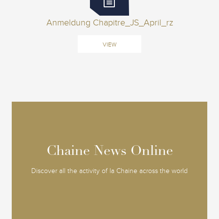
Anmeldung Chapitre_JS_April_rz
VIEW
Chaine News Online
Chaine News Online
Discover all the activity of la Chaine across the world