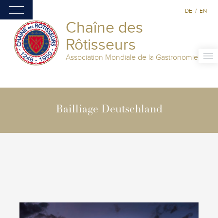
DE
/
EN
Chaîne des
Rôtisseurs
Association Mondiale de la Gastronomie
Bailliage Deutschland