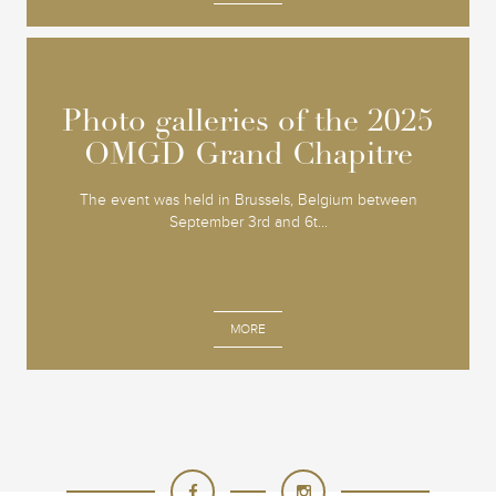
Photo galleries of the 2025
Photo galleries of the 2025
OMGD Grand Chapitre
OMGD Grand Chapitre
The event was held in Brussels, Belgium between
September 3rd and 6t...
MORE