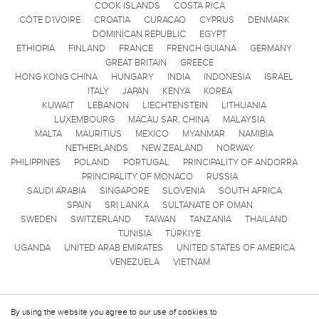
COOK ISLANDS
COSTA RICA
CÔTE D'IVOIRE
CROATIA
CURACAO
CYPRUS
DENMARK
DOMINICAN REPUBLIC
EGYPT
ETHIOPIA
FINLAND
FRANCE
FRENCH GUIANA
GERMANY
GREAT BRITAIN
GREECE
HONG KONG CHINA
HUNGARY
INDIA
INDONESIA
ISRAEL
ITALY
JAPAN
KENYA
KOREA
KUWAIT
LEBANON
LIECHTENSTEIN
LITHUANIA
LUXEMBOURG
MACAU SAR, CHINA
MALAYSIA
MALTA
MAURITIUS
MEXICO
MYANMAR
NAMIBIA
NETHERLANDS
NEW ZEALAND
NORWAY
PHILIPPINES
POLAND
PORTUGAL
PRINCIPALITY OF ANDORRA
PRINCIPALITY OF MONACO
RUSSIA
SAUDI ARABIA
SINGAPORE
SLOVENIA
SOUTH AFRICA
SPAIN
SRI LANKA
SULTANATE OF OMAN
SWEDEN
SWITZERLAND
TAIWAN
TANZANIA
THAILAND
TUNISIA
TÜRKIYE
UGANDA
UNITED ARAB EMIRATES
UNITED STATES OF AMERICA
VENEZUELA
VIETNAM
By using the website you agree to our use of cookies to