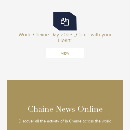
World Chaine Day 2023 „Come with your
Heart“
VIEW
Chaine News Online
Chaine News Online
Discover all the activity of la Chaine across the world