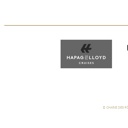
©
CHAÎNE DES R