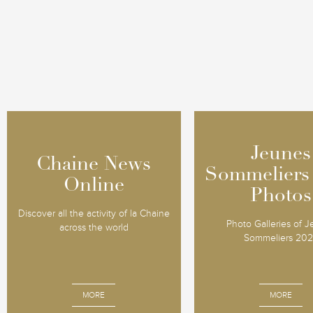
Jeunes
Jeunes
Chaine News
Chaine News
Sommeliers
Sommeliers
Online
Online
Photos
Photos
Discover all the activity of la Chaine
Photo Galleries of 
across the world
Sommeliers 20
MORE
MORE