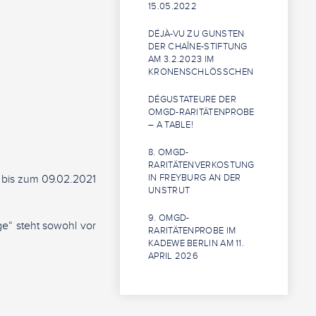
15.05.2022
DÉJÀ-VU ZU GUNSTEN
DER CHAÎNE-STIFTUNG
AM 3.2.2023 IM
KRONENSCHLÖSSCHEN
DÉGUSTATEURE DER
OMGD-RARITÄTENPROBE
– A TABLE!
8. OMGD-
RARITÄTENVERKOSTUNG
) bis zum 09.02.2021
IN FREYBURG AN DER
UNSTRUT
9. OMGD-
ge“ steht sowohl vor
RARITÄTENPROBE IM
KADEWE BERLIN AM 11.
APRIL 2026