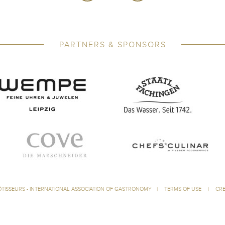
PARTNERS & SPONSORS
ÔTISSEURS - INTERNATIONAL ASSOCIATION OF GASTRONOMY
|
TERMS OF USE
|
CRE