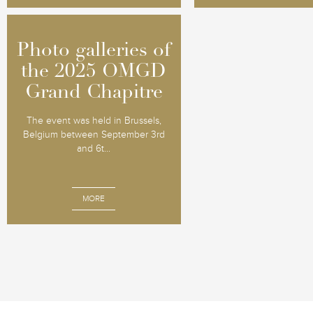
Photo galleries of
Photo galleries of
the 2025 OMGD
the 2025 OMGD
Grand Chapitre
Grand Chapitre
The event was held in Brussels,
Belgium between September 3rd
and 6t...
MORE