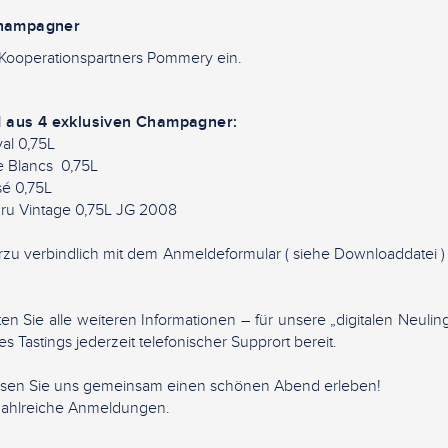
Champagner
 Kooperationspartners Pommery ein.
d aus 4 exklusiven Champagner:
yal 0,75L
 Blancs 0,75L
é 0,75L
u Vintage 0,75L JG 2008
rzu verbindlich mit dem Anmeldeformular ( siehe Downloaddatei 
en Sie alle weiteren Informationen – für unsere „digitalen Neulin
 Tastings jederzeit telefonischer Supprort bereit.
ssen Sie uns gemeinsam einen schönen Abend erleben!
 zahlreiche Anmeldungen.