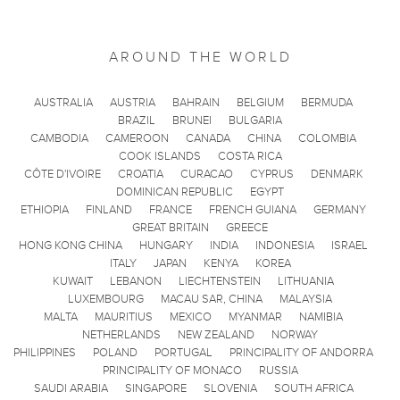
AROUND THE WORLD
AUSTRALIA
AUSTRIA
BAHRAIN
BELGIUM
BERMUDA
BRAZIL
BRUNEI
BULGARIA
CAMBODIA
CAMEROON
CANADA
CHINA
COLOMBIA
COOK ISLANDS
COSTA RICA
CÔTE D'IVOIRE
CROATIA
CURACAO
CYPRUS
DENMARK
DOMINICAN REPUBLIC
EGYPT
ETHIOPIA
FINLAND
FRANCE
FRENCH GUIANA
GERMANY
GREAT BRITAIN
GREECE
HONG KONG CHINA
HUNGARY
INDIA
INDONESIA
ISRAEL
ITALY
JAPAN
KENYA
KOREA
KUWAIT
LEBANON
LIECHTENSTEIN
LITHUANIA
LUXEMBOURG
MACAU SAR, CHINA
MALAYSIA
MALTA
MAURITIUS
MEXICO
MYANMAR
NAMIBIA
NETHERLANDS
NEW ZEALAND
NORWAY
PHILIPPINES
POLAND
PORTUGAL
PRINCIPALITY OF ANDORRA
PRINCIPALITY OF MONACO
RUSSIA
SAUDI ARABIA
SINGAPORE
SLOVENIA
SOUTH AFRICA