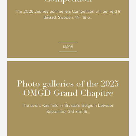
The 2026 Jeunes Sommeliers Competition will be held in
Båstad, Sweden, 14 - 18 o...
MORE
Photo galleries of the 2025
Photo galleries of the 2025
OMGD Grand Chapitre
OMGD Grand Chapitre
The event was held in Brussels, Belgium between
September 3rd and 6t...