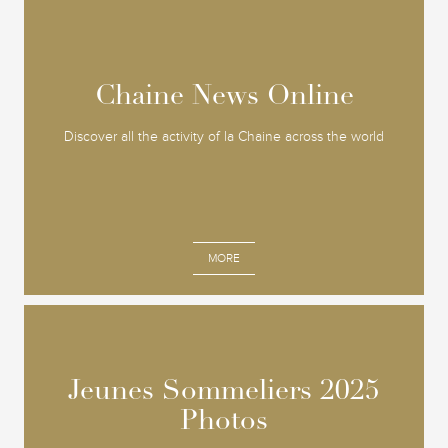
Chaine News Online
Chaine News Online
Discover all the activity of la Chaine across the world
MORE
Jeunes Sommeliers 2025
Jeunes Sommeliers 2025
Photos
Photos