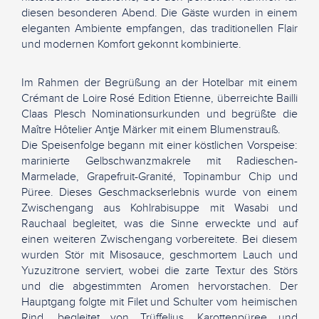
diesen besonderen Abend. Die Gäste wurden in einem
eleganten Ambiente empfangen, das traditionellen Flair
und modernen Komfort gekonnt kombinierte.
Im Rahmen der Begrüßung an der Hotelbar mit einem
Crémant de Loire Rosé Edition Etienne, überreichte Bailli
Claas Plesch Nominationsurkunden und begrüßte die
Maître Hôtelier Antje Märker mit einem Blumenstrauß.
Die Speisenfolge begann mit einer köstlichen Vorspeise:
marinierte Gelbschwanzmakrele mit Radieschen-
Marmelade, Grapefruit-Granité, Topinambur Chip und
Püree. Dieses Geschmackserlebnis wurde von einem
Zwischengang aus Kohlrabisuppe mit Wasabi und
Rauchaal begleitet, was die Sinne erweckte und auf
einen weiteren Zwischengang vorbereitete. Bei diesem
wurden Stör mit Misosauce, geschmortem Lauch und
Yuzuzitrone serviert, wobei die zarte Textur des Störs
und die abgestimmten Aromen hervorstachen. Der
Hauptgang folgte mit Filet und Schulter vom heimischen
Rind, begleitet von Trüffeljus, Karottenpüree und