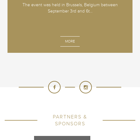
The event was held in Brussels, Belgium between
September 3rd and 6t...
MORE
PARTNERS &
SPONSORS