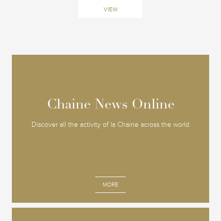
VIEW
Chaine News Online
Chaine News Online
Discover all the activity of la Chaine across the world
MORE