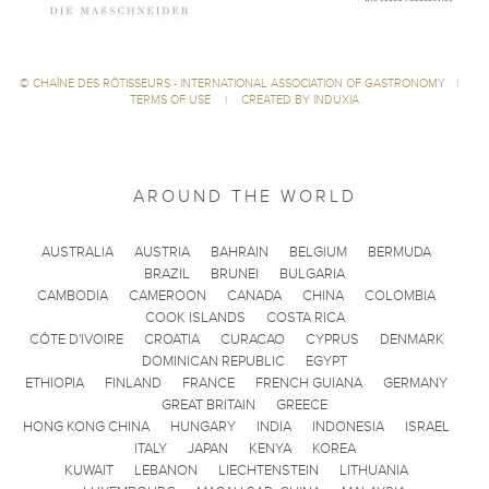
©
CHAÎNE DES RÔTISSEURS - INTERNATIONAL ASSOCIATION OF GASTRONOMY
|
TERMS OF USE
|
CREATED BY INDUXIA
AROUND THE WORLD
AUSTRALIA
AUSTRIA
BAHRAIN
BELGIUM
BERMUDA
BRAZIL
BRUNEI
BULGARIA
CAMBODIA
CAMEROON
CANADA
CHINA
COLOMBIA
COOK ISLANDS
COSTA RICA
CÔTE D'IVOIRE
CROATIA
CURACAO
CYPRUS
DENMARK
DOMINICAN REPUBLIC
EGYPT
ETHIOPIA
FINLAND
FRANCE
FRENCH GUIANA
GERMANY
GREAT BRITAIN
GREECE
HONG KONG CHINA
HUNGARY
INDIA
INDONESIA
ISRAEL
ITALY
JAPAN
KENYA
KOREA
KUWAIT
LEBANON
LIECHTENSTEIN
LITHUANIA