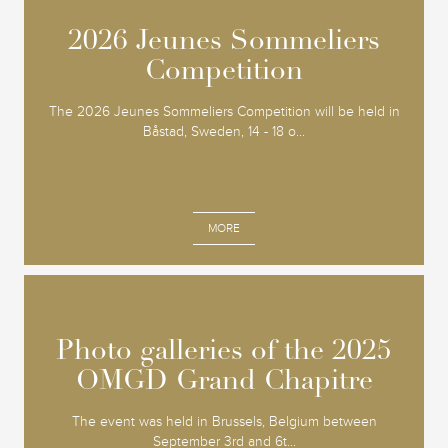
2026 Jeunes Sommeliers
2026 Jeunes Sommeliers
Competition
Competition
The 2026 Jeunes Sommeliers Competition will be held in
Båstad, Sweden, 14 - 18 o...
MORE
Photo galleries of the 2025
Photo galleries of the 2025
OMGD Grand Chapitre
OMGD Grand Chapitre
The event was held in Brussels, Belgium between
September 3rd and 6t...