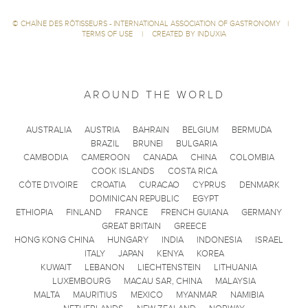
©
CHAÎNE DES RÔTISSEURS - INTERNATIONAL ASSOCIATION OF GASTRONOMY
|
TERMS OF USE
|
CREATED BY INDUXIA
AROUND THE WORLD
AUSTRALIA
AUSTRIA
BAHRAIN
BELGIUM
BERMUDA
BRAZIL
BRUNEI
BULGARIA
CAMBODIA
CAMEROON
CANADA
CHINA
COLOMBIA
COOK ISLANDS
COSTA RICA
CÔTE D'IVOIRE
CROATIA
CURACAO
CYPRUS
DENMARK
DOMINICAN REPUBLIC
EGYPT
ETHIOPIA
FINLAND
FRANCE
FRENCH GUIANA
GERMANY
GREAT BRITAIN
GREECE
HONG KONG CHINA
HUNGARY
INDIA
INDONESIA
ISRAEL
ITALY
JAPAN
KENYA
KOREA
KUWAIT
LEBANON
LIECHTENSTEIN
LITHUANIA
LUXEMBOURG
MACAU SAR, CHINA
MALAYSIA
MALTA
MAURITIUS
MEXICO
MYANMAR
NAMIBIA