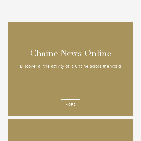
Chaine News Online
Chaine News Online
Discover all the activity of la Chaine across the world
MORE