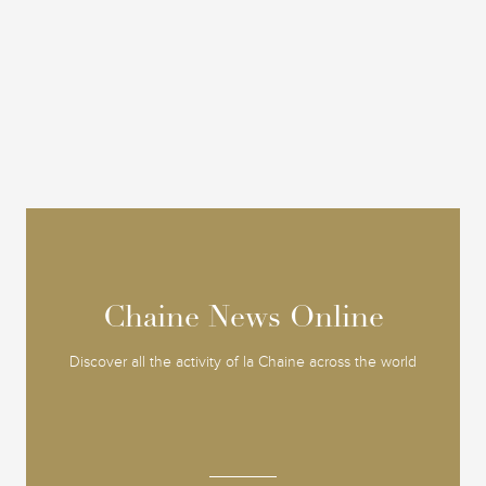
Chaine News Online
Chaine News Online
Discover all the activity of la Chaine across the world