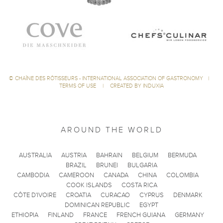
©
CHAÎNE DES RÔTISSEURS - INTERNATIONAL ASSOCIATION OF GASTRONOMY
|
TERMS OF USE
|
CREATED BY INDUXIA
AROUND THE WORLD
AUSTRALIA
AUSTRIA
BAHRAIN
BELGIUM
BERMUDA
BRAZIL
BRUNEI
BULGARIA
CAMBODIA
CAMEROON
CANADA
CHINA
COLOMBIA
COOK ISLANDS
COSTA RICA
CÔTE D'IVOIRE
CROATIA
CURACAO
CYPRUS
DENMARK
DOMINICAN REPUBLIC
EGYPT
ETHIOPIA
FINLAND
FRANCE
FRENCH GUIANA
GERMANY