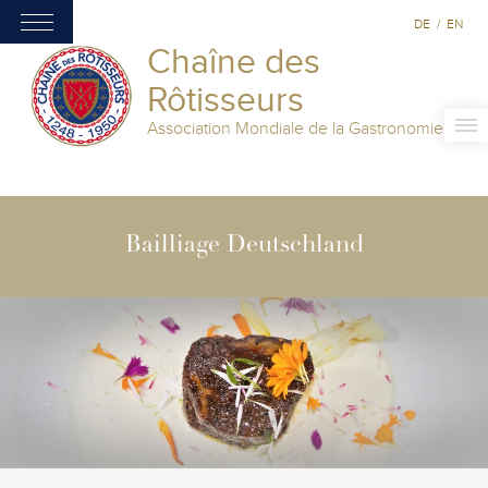
DE
/
EN
Chaîne des
Rôtisseurs
Association Mondiale de la Gastronomie
Bailliage Deutschland