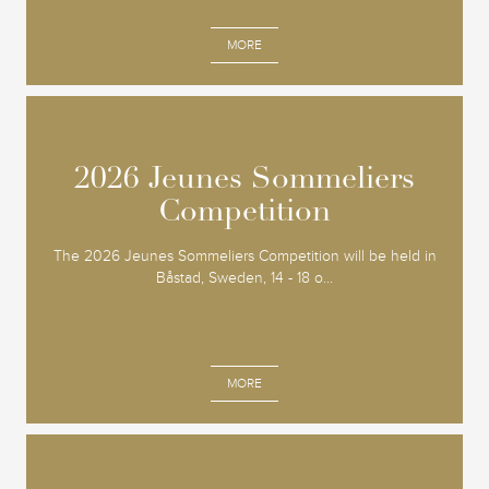
MORE
2026 Jeunes Sommeliers
2026 Jeunes Sommeliers
Competition
Competition
The 2026 Jeunes Sommeliers Competition will be held in
Båstad, Sweden, 14 - 18 o...
MORE