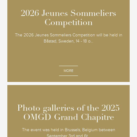
2026 Jeunes Sommeliers
2026 Jeunes Sommeliers
Competition
Competition
The 2026 Jeunes Sommeliers Competition will be held in
Båstad, Sweden, 14 - 18 o...
MORE
Photo galleries of the 2025
Photo galleries of the 2025
OMGD Grand Chapitre
OMGD Grand Chapitre
The event was held in Brussels, Belgium between
September 3rd and 6t...