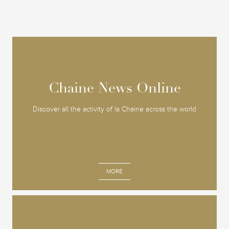
Chaine News Online
Chaine News Online
Discover all the activity of la Chaine across the world
MORE