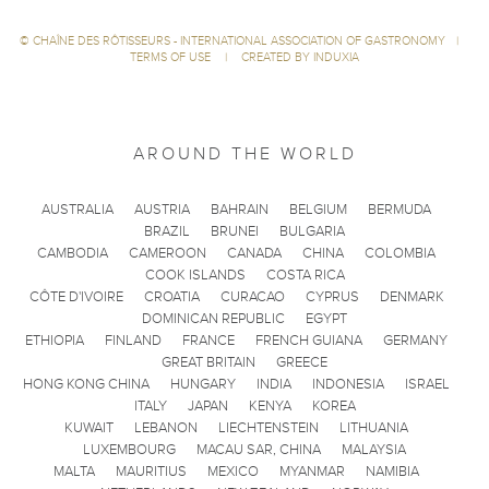
©
CHAÎNE DES RÔTISSEURS - INTERNATIONAL ASSOCIATION OF GASTRONOMY
|
TERMS OF USE
|
CREATED BY INDUXIA
AROUND THE WORLD
AUSTRALIA
AUSTRIA
BAHRAIN
BELGIUM
BERMUDA
BRAZIL
BRUNEI
BULGARIA
CAMBODIA
CAMEROON
CANADA
CHINA
COLOMBIA
COOK ISLANDS
COSTA RICA
CÔTE D'IVOIRE
CROATIA
CURACAO
CYPRUS
DENMARK
DOMINICAN REPUBLIC
EGYPT
ETHIOPIA
FINLAND
FRANCE
FRENCH GUIANA
GERMANY
GREAT BRITAIN
GREECE
HONG KONG CHINA
HUNGARY
INDIA
INDONESIA
ISRAEL
ITALY
JAPAN
KENYA
KOREA
KUWAIT
LEBANON
LIECHTENSTEIN
LITHUANIA
LUXEMBOURG
MACAU SAR, CHINA
MALAYSIA
MALTA
MAURITIUS
MEXICO
MYANMAR
NAMIBIA