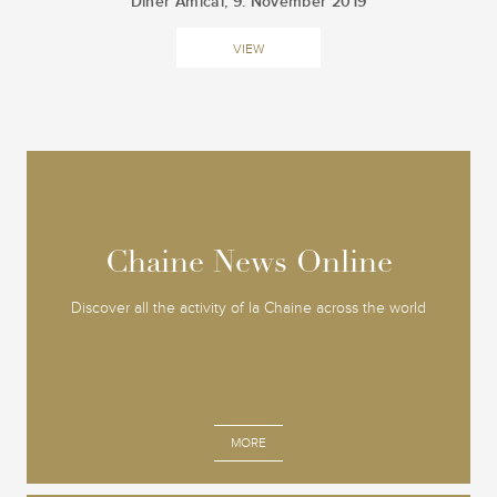
Dîner Amîcal, 9. November 2019
VIEW
Chaine News Online
Chaine News Online
Discover all the activity of la Chaine across the world
MORE