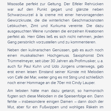
Misosoße perfekt zur Geltung. Der Eifeler Rehrücken
war auf den Punkt gegart und glänzte neben
Schwarzwurzel à la creme mit einer hervorragenden
Gewürzkruste, die die winterlichen Geschmacksnoten
Lebkuchen, Zimt und Kurkuma vereinte. Die dazu
ausgesuchten Weine rundeten die einzelnen Kreationen
perfekt ab. Herr Gilles ließ es sich nicht nehmen, jeden
Gang persönlich vorzustellen und zu kommentieren.
Neben den kulinarischen Genüssen, gab es auch noch
einen musikalischen Hochgenuss. Saxophonist Dirk
Trümmelmeyer, seit über 30 Jahren als Profimusiker, u.a.
auch für Paul Kuhn und Udo Jürgens unterwegs, gab
erst einen leisen Einstand seiner Künste mit Melodien
von Café del Mar, weiter ging es mit Sting und schließlich
noch einer Hommage an die 70er mit Cindy Lauper.
Am liebsten hätte man dazu getanzt, so harmonisch
fügten sich diese Melodien in die Speisenfolge ein. Dann
fehlte – insbesondere einigen Damen – dann doch der
Mut, aber für ein Fußwippen und wohliges Räkeln im