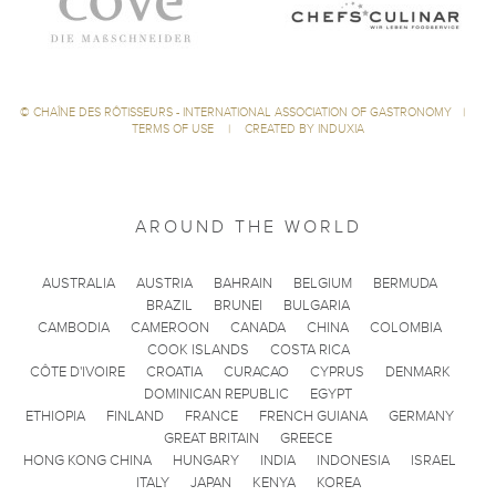
©
CHAÎNE DES RÔTISSEURS - INTERNATIONAL ASSOCIATION OF GASTRONOMY
|
TERMS OF USE
|
CREATED BY INDUXIA
AROUND THE WORLD
AUSTRALIA
AUSTRIA
BAHRAIN
BELGIUM
BERMUDA
BRAZIL
BRUNEI
BULGARIA
CAMBODIA
CAMEROON
CANADA
CHINA
COLOMBIA
COOK ISLANDS
COSTA RICA
CÔTE D'IVOIRE
CROATIA
CURACAO
CYPRUS
DENMARK
DOMINICAN REPUBLIC
EGYPT
ETHIOPIA
FINLAND
FRANCE
FRENCH GUIANA
GERMANY
GREAT BRITAIN
GREECE
HONG KONG CHINA
HUNGARY
INDIA
INDONESIA
ISRAEL
ITALY
JAPAN
KENYA
KOREA