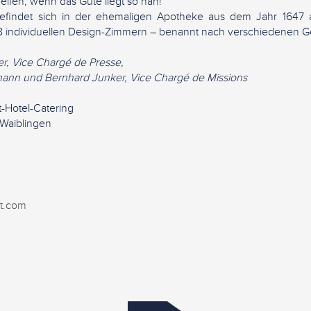
ifen, wenn das Gute liegt so nah!“
befindet sich in der ehemaligen Apotheke aus dem Jahr 1647
 8 individuellen Design-Zimmern – benannt nach verschiedenen 
r, Vice Chargé de Presse,
ann und Bernhard Junker, Vice Chargé de Missions
-Hotel-Catering
 Waiblingen
t.com