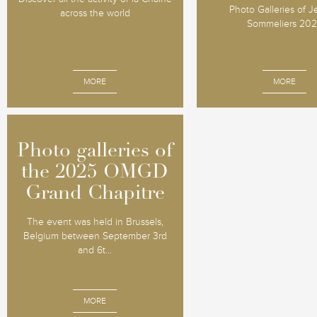
Photo Galleries of 
across the world
Sommeliers 20
MORE
MORE
Photo galleries of
Photo galleries of
the 2025 OMGD
the 2025 OMGD
Grand Chapitre
Grand Chapitre
The event was held in Brussels,
Belgium between September 3rd
and 6t...
MORE