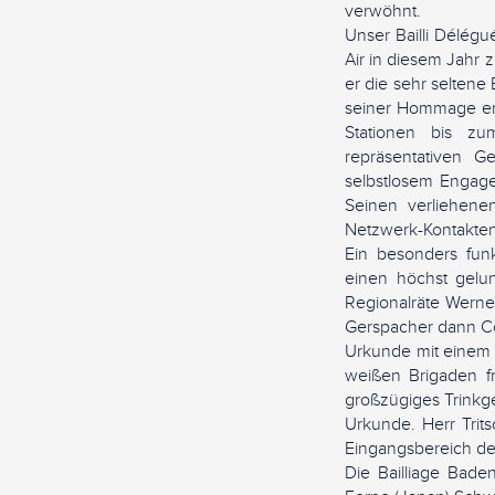
verwöhnt.
Unser Bailli Délég
Air in diesem Jahr 
er die sehr seltene
seiner Hommage erwä
Stationen bis zu
repräsentativen Ge
selbstlosem Engage
Seinen verliehene
Netzwerk-Kontakte
Ein besonders funk
einen höchst gelu
Regionalräte Werne
Gerspacher dann Co
Urkunde mit einem 
weißen Brigaden f
großzügiges Trinkg
Urkunde. Herr Trit
Eingangsbereich de
Die Bailliage Bade