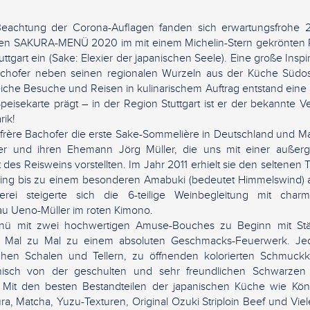
 Beachtung der Corona-Auflagen fanden sich erwartungsfrohe 
ven SAKURA-MENÜ 2020 im mit einem Michelin-Stern gekrönten R
uttgart ein (Sake: Elexier der japanischen Seele). Eine große Inspi
achofer neben seinen regionalen Wurzeln aus der Küche Südos
iche Besuche und Reisen in kulinarischem Auftrag entstand eine
peisekarte prägt – in der Region Stuttgart ist er der bekannte Ver
rik!
frère Bachofer die erste Sake-Sommelière in Deutschland und Mas
er und ihren Ehemann Jörg Müller, die uns mit einer außer
 des Reisweins vorstellten. Im Jahr 2011 erhielt sie den seltenen
ling bis zu einem besonderen Amabuki (bedeutet Himmelswind) a
rei steigerte sich die 6-teilige Weinbegleitung mit char
au Ueno-Müller im roten Kimono.
nü mit zwei hochwertigen Amuse-Bouches zu Beginn mit Stä
on Mal zu Mal zu einem absoluten Geschmacks-Feuerwerk. J
schen Schalen und Tellern, zu öffnenden kolorierten Schmuck
isch von der geschulten und sehr freundlichen Schwarzen 
t. Mit den besten Bestandteilen der japanischen Küche wie Kö
ura, Matcha, Yuzu-Texturen, Original Ozuki Striploin Beef und Vi