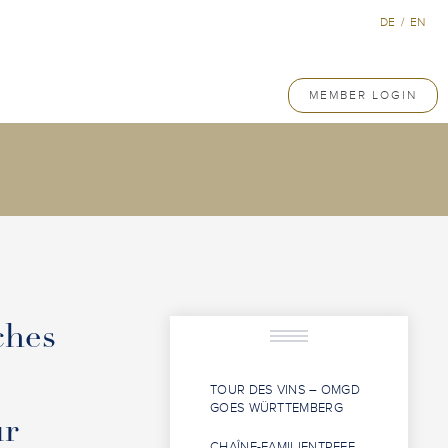
DE
/
EN
MEMBER LOGIN
ches
TOUR DES VINS – OMGD
GOES WÜRTTEMBERG
ur
CHAÎNE-FAMILIENTREFF