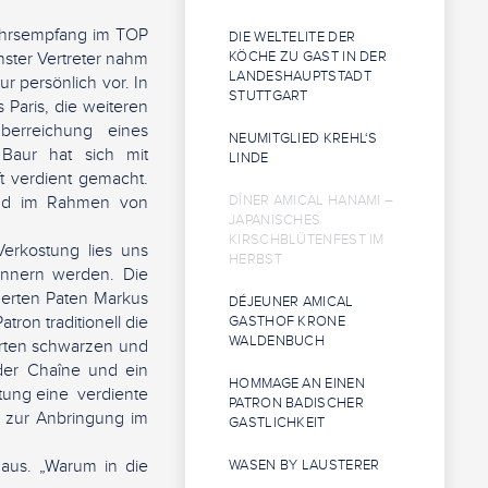
jahrsempfang im TOP
DIE WELTELITE DER
hster Vertreter nahm
KÖCHE ZU GAST IN DER
LANDESHAUPTSTADT
r persönlich vor. In
STUTTGART
 Paris, die weiteren
berreichung eines
NEUMITGLIED KREHL‘S
t Baur hat sich mit
LINDE
t verdient gemacht.
dend im Rahmen von
DÎNER AMICAL HANAMI –
JAPANISCHES
KIRSCHBLÜTENFEST IM
Verkostung lies uns
HERBST
innern werden. Die
derten Paten Markus
DÉJEUNER AMICAL
on traditionell die
GASTHOF KRONE
WALDENBUCH
erten schwarzen und
der Chaîne und ein
HOMMAGE AN EINEN
tung eine verdiente
PATRON BADISCHER
e zur Anbringung im
GASTLICHKEIT
Haus. „Warum in die
WASEN BY LAUSTERER