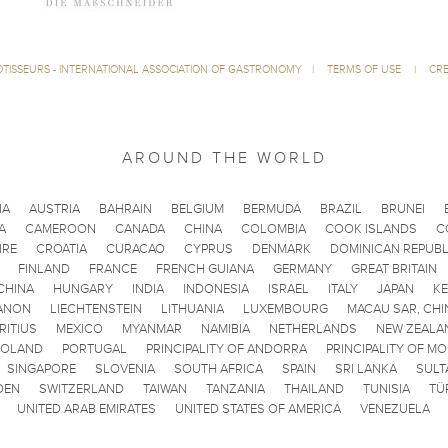
ÔTISSEURS - INTERNATIONAL ASSOCIATION OF GASTRONOMY
|
TERMS OF USE
|
CRE
AROUND THE WORLD
IA
AUSTRIA
BAHRAIN
BELGIUM
BERMUDA
BRAZIL
BRUNEI
A
CAMEROON
CANADA
CHINA
COLOMBIA
COOK ISLANDS
C
IRE
CROATIA
CURACAO
CYPRUS
DENMARK
DOMINICAN REPUBL
FINLAND
FRANCE
FRENCH GUIANA
GERMANY
GREAT BRITAIN
CHINA
HUNGARY
INDIA
INDONESIA
ISRAEL
ITALY
JAPAN
K
ANON
LIECHTENSTEIN
LITHUANIA
LUXEMBOURG
MACAU SAR, CHI
RITIUS
MEXICO
MYANMAR
NAMIBIA
NETHERLANDS
NEW ZEALA
POLAND
PORTUGAL
PRINCIPALITY OF ANDORRA
PRINCIPALITY OF M
SINGAPORE
SLOVENIA
SOUTH AFRICA
SPAIN
SRI LANKA
SULT
DEN
SWITZERLAND
TAIWAN
TANZANIA
THAILAND
TUNISIA
TÜ
UNITED ARAB EMIRATES
UNITED STATES OF AMERICA
VENEZUELA