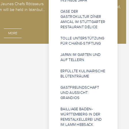
INS NEUE JAHR
The 2026 Jeunes Sommeliers
Jeunes Chefs Rôtisseurs
Competition will be held in Båstad,
 will be held in Istanbul...
OASE DER
Sweden, 14 - 18 o...
GASTROKULTUR DÎNER
AMICAL IM STUTTGARTER
RESTAURANT DÉLICE
MORE
MORE
TOLLE UNTERSTÜTZUNG
FÜR CHAÎNE-STIFTUNG
JAPAN IM GARTEN UND
AUF TELLERN
ERFÜLLTE KULINARISCHE
BLÜTENTRÄUME
GASTFREUNDSCHAFT
UND AUSSICHT:
GRANDIOS
BAILLIAGE BADEN-
WÜRTTEMBERG IN DER
REMSTALKELLEREI UND
IM LAMM HEBSACK