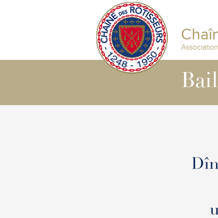
Chaîn
Associatio
Bai
Dîn
u