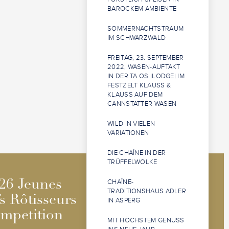
BAROCKEM AMBIENTE
SOMMERNACHTSTRAUM
IM SCHWARZWALD
FREITAG, 23. SEPTEMBER
2022, WASEN-AUFTAKT
IN DER TA OS |LODGE| IM
FESTZELT KLAUSS &
KLAUSS AUF DEM
CANNSTATTER WASEN
WILD IN VIELEN
VARIATIONEN
DIE CHAÎNE IN DER
TRÜFFELWOLKE
2026 Jeunes
2026 Jeunes
CHAÎNE-
26 Jeunes
26 Jeunes
TRADITIONSHAUS ADLER
Sommeliers
Sommeliers
s Rôtisseurs
s Rôtisseurs
IN ASPERG
Competition
Competition
mpetition
mpetition
MIT HÖCHSTEM GENUSS