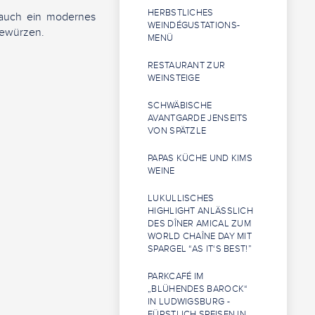
HERBSTLICHES
 auch ein modernes
WEINDÉGUSTATIONS-
Gewürzen.
MENÜ
RESTAURANT ZUR
WEINSTEIGE
SCHWÄBISCHE
AVANTGARDE JENSEITS
VON SPÄTZLE
PAPAS KÜCHE UND KIMS
WEINE
LUKULLISCHES
HIGHLIGHT ANLÄSSLICH
DES DÎNER AMICAL ZUM
WORLD CHAÎNE DAY MIT
SPARGEL “AS IT‘S BEST!”
PARKCAFÉ IM
„BLÜHENDES BAROCK“
IN LUDWIGSBURG -
FÜRSTLICH SPEISEN IN