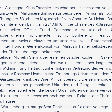
ué d‘Allemagne, Klaus Tritschler besuchte bereits nach dem Neu
zum zweiten Mal unsere Bailliage aus besonderem Anlass: als höc
 Ehrung der 50-jährigen Mitgliedschaft von Confrère Dr. Helmut Bau
hnte er den Eintritt am 23.10.1970 in die Chaîne des Rôtisseurs
m aktuellen Officier Grand Commandeur mit feierlicher Ü
schenk-Tellers mit gravierter Inschrift. Confrère Dr. Helmu
ment und vielerlei Aktivitäten um unsere weltweite Bruderschaf
n Titel Honorar-Generalkonsul von Malaysia hat er selbstre
n der Chaîne übertragen bekommen.
elnder Michelin-Stern über eine fernöstliche Küche mit Sake-
ngenen Abend erleben, an den wir uns gerne noch lange er
r Widmann und Hartmut Junker haben in Vertretung des verhin
nsœur Rosmarie Hofmann ihre Ernennungs-Urkunde und dem Patr
Gastgeschenk anl. des Dîner Amical übereicht. Die sehr engagi
reuten sich über persönliche Urkunden und Gastgeschenken 
eld – ebenso erhielten die beiden Organisatoren der Sake-Verkos
schler überreichte persönlich noch die neue Plakette der Chaîn
s Hauses.
n-Württemberg ist mit großem Dank stolz auf dieses Vorzeige-