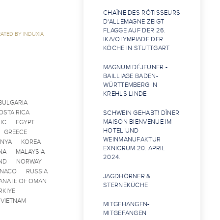
CHAÎNE DES RÔTISSEURS
D‘ALLEMAGNE ZEIGT
FLAGGE AUF DER 26.
ATED BY INDUXIA
IKA/OLYMPIADE DER
KÖCHE IN STUTTGART
MAGNUM DÉJEUNER -
BAILLIAGE BADEN-
WÜRTTEMBERG IN
KREHLS LINDE
BULGARIA
OSTA RICA
SCHWEIN GEHABT! DÎNER
MAISON BIENVENUE IM
IC
EGYPT
HOTEL UND
GREECE
WEINMANUFAKTUR
ENYA
KOREA
EXNICRUM 20. APRIL
NA
MALAYSIA
2024.
ND
NORWAY
ONACO
RUSSIA
JAGDHÖRNER &
ANATE OF OMAN
STERNEKÜCHE
RKIYE
VIETNAM
MITGEHANGEN-
MITGEFANGEN