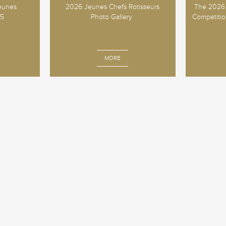
Jeunes
2026 Jeunes Chefs Rotisseurs
The 2026 
25
Photo Gallery
Competition
MORE