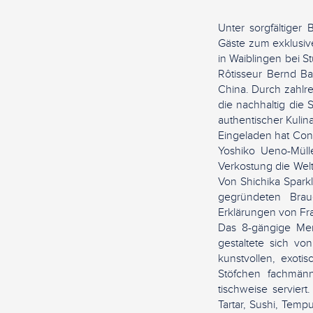
Unter sorgfältiger
Gäste zum exklusi
in Waiblingen bei St
Rôtisseur Bernd B
China. Durch zahlre
die nachhaltig die S
authentischer Kulina
Eingeladen hat Con
Yoshiko Ueno-Müll
Verkostung die Welt
Von Shichika Spark
gegründeten Braue
Erklärungen von Fr
Das 8-gängige Me
gestaltete sich v
kunstvollen, exoti
Stöfchen fachmänn
tischweise servier
Tartar, Sushi, Temp