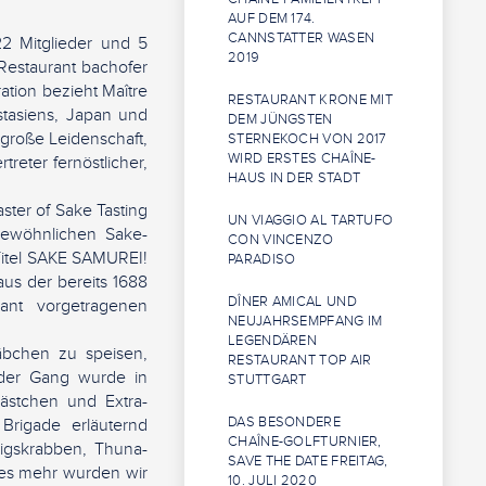
AUF DEM 174.
CANNSTATTER WASEN
22 Mitglieder und 5
2019
estaurant bachofer
ration bezieht Maître
RESTAURANT KRONE MIT
tasiens, Japan und
DEM JÜNGSTEN
 große Leidenschaft,
STERNEKOCH VON 2017
WIRD ERSTES CHAÎNE-
treter fernöstlicher,
HAUS IN DER STADT
ter of Sake Tasting
UN VIAGGIO AL TARTUFO
gewöhnlichen Sake-
CON VINCENZO
 Titel SAKE SAMUREI!
PARADISO
us der bereits 1688
DÎNER AMICAL UND
mant vorgetragenen
NEUJAHRSEMPFANG IM
LEGENDÄREN
bchen zu speisen,
RESTAURANT TOP AIR
eder Gang wurde in
STUTTGART
kästchen und Extra-
DAS BESONDERE
Brigade erläuternd
CHAÎNE-GOLFTURNIER,
nigskrabben, Thuna-
SAVE THE DATE FREITAG,
eles mehr wurden wir
10. JULI 2020