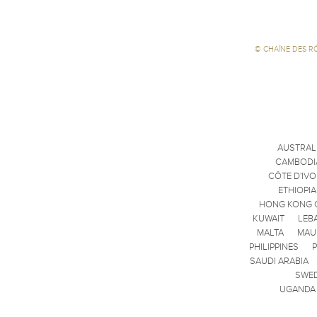
©
CHAÎNE DES R
AUSTRAL
CAMBODI
CÔTE D'IVO
ETHIOPIA
HONG KONG 
KUWAIT
LEB
MALTA
MAU
PHILIPPINES
SAUDI ARABIA
SWE
UGANDA