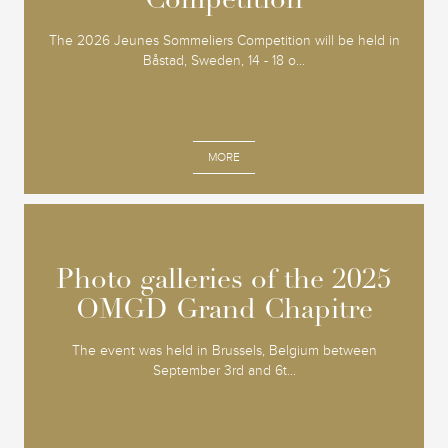
Competition
Competition
The 2026 Jeunes Sommeliers Competition will be held in
Båstad, Sweden, 14 - 18 o...
MORE
Photo galleries of the 2025
Photo galleries of the 2025
OMGD Grand Chapitre
OMGD Grand Chapitre
The event was held in Brussels, Belgium between
September 3rd and 6t...