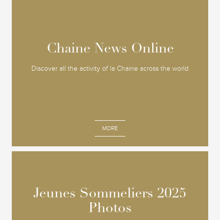
Chaine News Online
Chaine News Online
Discover all the activity of la Chaine across the world
MORE
Jeunes Sommeliers 2025
Jeunes Sommeliers 2025
Photos
Photos