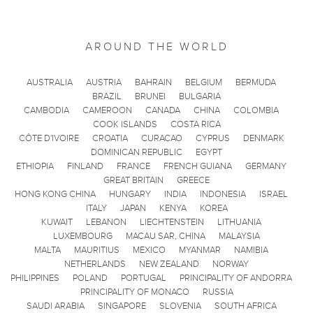
AROUND THE WORLD
AUSTRALIA
AUSTRIA
BAHRAIN
BELGIUM
BERMUDA
BRAZIL
BRUNEI
BULGARIA
CAMBODIA
CAMEROON
CANADA
CHINA
COLOMBIA
COOK ISLANDS
COSTA RICA
CÔTE D'IVOIRE
CROATIA
CURACAO
CYPRUS
DENMARK
DOMINICAN REPUBLIC
EGYPT
ETHIOPIA
FINLAND
FRANCE
FRENCH GUIANA
GERMANY
GREAT BRITAIN
GREECE
HONG KONG CHINA
HUNGARY
INDIA
INDONESIA
ISRAEL
ITALY
JAPAN
KENYA
KOREA
KUWAIT
LEBANON
LIECHTENSTEIN
LITHUANIA
LUXEMBOURG
MACAU SAR, CHINA
MALAYSIA
MALTA
MAURITIUS
MEXICO
MYANMAR
NAMIBIA
NETHERLANDS
NEW ZEALAND
NORWAY
PHILIPPINES
POLAND
PORTUGAL
PRINCIPALITY OF ANDORRA
PRINCIPALITY OF MONACO
RUSSIA
SAUDI ARABIA
SINGAPORE
SLOVENIA
SOUTH AFRICA