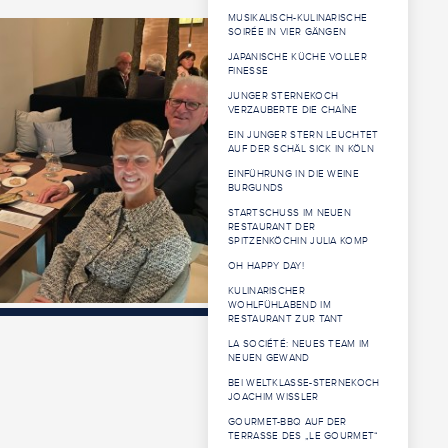
MUSIKALISCH-KULINARISCHE
SOIRÉE IN VIER GÄNGEN
JAPANISCHE KÜCHE VOLLER
FINESSE
JUNGER STERNEKOCH
VERZAUBERTE DIE CHAÎNE
EIN JUNGER STERN LEUCHTET
AUF DER SCHÄL SICK IN KÖLN
EINFÜHRUNG IN DIE WEINE
BURGUNDS
STARTSCHUSS IM NEUEN
RESTAURANT DER
SPITZENKÖCHIN JULIA KOMP
OH HAPPY DAY!
KULINARISCHER
WOHLFÜHLABEND IM
RESTAURANT ZUR TANT
LA SOCIÉTÉ: NEUES TEAM IM
NEUEN GEWAND
BEI WELTKLASSE-STERNEKOCH
JOACHIM WISSLER
GOURMET-BBQ AUF DER
TERRASSE DES „LE GOURMET“