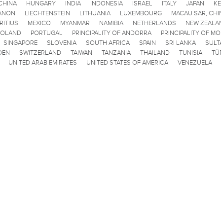
CHINA
HUNGARY
INDIA
INDONESIA
ISRAEL
ITALY
JAPAN
K
ANON
LIECHTENSTEIN
LITHUANIA
LUXEMBOURG
MACAU SAR, CHI
RITIUS
MEXICO
MYANMAR
NAMIBIA
NETHERLANDS
NEW ZEALA
POLAND
PORTUGAL
PRINCIPALITY OF ANDORRA
PRINCIPALITY OF M
SINGAPORE
SLOVENIA
SOUTH AFRICA
SPAIN
SRI LANKA
SULT
DEN
SWITZERLAND
TAIWAN
TANZANIA
THAILAND
TUNISIA
TÜ
UNITED ARAB EMIRATES
UNITED STATES OF AMERICA
VENEZUELA