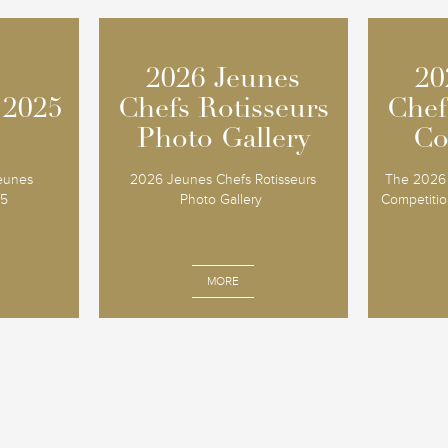
2026 Jeunes
2026 Jeunes
20
20
 2025
 2025
Chefs Rotisseurs
Chefs Rotisseurs
Chef
Chef
Photo Gallery
Photo Gallery
Co
Co
Jeunes
2026 Jeunes Chefs Rotisseurs
The 2026 
25
Photo Gallery
Competition
MORE