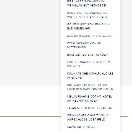
BIER LÄSST SICH AUCH IM
WEINGLAS GUT VERKOSTEN
SPORTLICH-KULINARISCHES
WOCHENENDE AN DER AHR
GOLFEN UND SCHLEMMEN IN
BAD NEUENAHR
DER DOM GEHÖRT UNS ALLEN!
WORLD-CHAÎNE-DAY AM
MITTELRHEIN
BRASILIEN ZU GAST IN KÖLN
EINE KULINARISCHE REISE UM
DIE WELT
KULINARISCHE WOHLFÜHLOASE
IM GRÜNEN
PULLMAN COLOGNE: HOCH
ÜBER DEN DÄCHERN VON KÖLN
NEUAUFNAHME DORINT HOTEL
AM HEUMARKT, KÖLN
JAPAN MEETS MEDITERRANEAN
WEIHNACHTS-CHARITY-GALA
AUF SCHLOSS LOERSFELD
KARNEVAL IN KÖLLE