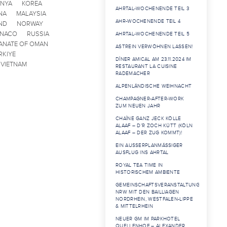
ENYA
KOREA
AHRTAL-WOCHENENDE TEIL 3
NA
MALAYSIA
AHR-WOCHENENDE TEIL 4
ND
NORWAY
ONACO
RUSSIA
AHRTAL-WOCHENENDE TEIL 5
ANATE OF OMAN
ASTREIN VERWÖHNEN LASSEN!
RKIYE
DÎNER AMICAL AM 23.11.2024 IM
VIETNAM
RESTAURANT LA CUISINE
RADEMACHER
ALPENLÄNDISCHE WEIHNACHT
CHAMPAGNER-AFTER-WORK
ZUM NEUEN JAHR
CHAÎNE GANZ JECK KÖLLE
ALAAF – D’R ZOCH KÜTT (KÖLN
ALAAF – DER ZUG KOMMT)!
EIN AUSSERPLANMÄSSIGER AU
SFLUG INS AHRTAL
ROYAL TEA TIME IN
HISTORISCHEM AMBIENTE
GEMEINSCHAFTSVERANSTALTUNG
NRW MIT DEN BAILLIAGEN
NORDRHEIN, WESTFALEN-LIPPE
& MITTELRHEIN
NEUER GM IM PARKHOTEL
QUELLENHOF – ALEXANDER