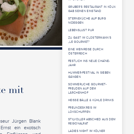
GRUBER’S RESTAURANT IN KÖLN
GAB SEINEN EINSTAND
STERNEKÜCHE AUF BURG
NIDEGGEN
LEBENSLUST PUR
ZU GAST IM CLOSTERMANN’S
„LE GOURMET“
EINE WEINREISE DURCH
ÖSTERREICH
FESTLICH INS NEUE CHAÎNE-
JAHR
HUMMER-FESTIVAL IN SIEBEN
GÄNGEN
SOMMERLICHE GOURMET-
te mit
FREUDEN AUF DEM
LÄRCHENHOF
HEISSE BÄLLE & KÜHLE DRINKS
FREUNDESKREIS IM
LOKSCHUPPEN
STILVOLLER ABSCHIED AUS DEM
seur Jürgen Blank
REGIONALRAT
rnst ein exotisch
LADIES NIGHT IM KÖLNER