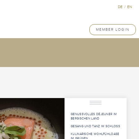
DE
/
EN
MEMBER LOGIN
GENUSSVOLLES DÉJEUNER IM
BERGISCHEN LAND
GESANG UND TANZ IM SCHLOSS
KULINARISCHE WOHLFÜHLOASE
IM GRÜNEN