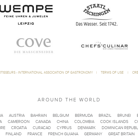
ÔTISSEURS - INTERNATIONAL ASSOCIATION OF GASTRONOMY
|
TERMS OF USE
|
CRE
AROUND THE WORLD
IA
AUSTRIA
BAHRAIN
BELGIUM
BERMUDA
BRAZIL
BRUNEI
A
CAMEROON
CANADA
CHINA
COLOMBIA
COOK ISLANDS
C
IRE
CROATIA
CURACAO
CYPRUS
DENMARK
DOMINICAN REPUBL
FINLAND
FRANCE
FRENCH GUIANA
GERMANY
GREAT BRITAIN