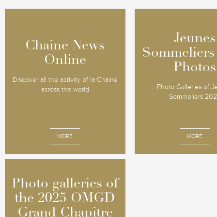
Jeunes
Jeunes
Chaine News
Chaine News
Sommeliers
Sommeliers
Online
Online
Photos
Photos
Discover all the activity of la Chaine
Photo Galleries of 
across the world
Sommeliers 20
MORE
MORE
Photo galleries of
Photo galleries of
the 2025 OMGD
the 2025 OMGD
Grand Chapitre
Grand Chapitre