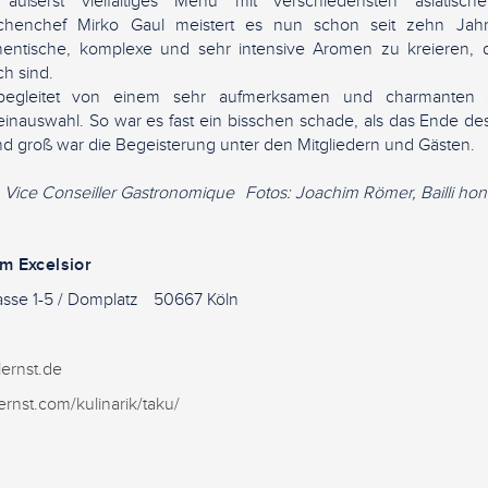
ußerst vielfältiges Menü mit verschiedensten asiatisch
chenchef Mirko Gaul meistert es nun schon seit zehn Jahr
entische, komplexe und sehr intensive Aromen zu kreieren, die
h sind.
egleitet von einem sehr aufmerksamen und charmanten S
nauswahl. So war es fast ein bisschen schade, als das Ende de
d groß war die Begeisterung unter den Mitgliedern und Gästen.
, Vice Conseiller Gastronomique Fotos: Joachim Römer, Bailli hon
m Excelsior
gasse 1-5 / Domplatz 50667 Köln
9
lernst.de
rnst.com/kulinarik/taku/