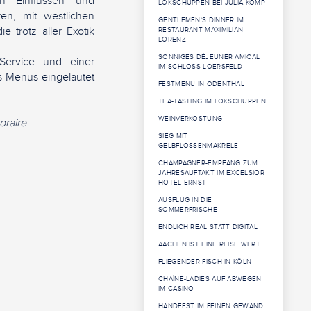
en Einflüssen und
LOKSCHUPPEN BEI JULIA KOMP
en, mit westlichen
GENTLEMEN‘S DINNER IM
 trotz aller Exotik
RESTAURANT MAXIMILIAN
LORENZ
SONNIGES DÉJEUNER AMICAL
ervice und einer
IM SCHLOSS LOERSFELD
s Menüs eingeläutet
FESTMENÜ IN ODENTHAL
TEA-TASTING IM LOKSCHUPPEN
WEINVERKOSTUNG
oraire
SIEG MIT
GELBFLOSSENMAKRELE
CHAMPAGNER-EMPFANG ZUM
JAHRESAUFTAKT IM EXCELSIOR
HOTEL ERNST
AUSFLUG IN DIE
SOMMERFRISCHE
ENDLICH REAL STATT DIGITAL
AACHEN IST EINE REISE WERT
FLIEGENDER FISCH IN KÖLN
CHAÎNE-LADIES AUF ABWEGEN
IM CASINO
HANDFEST IM FEINEN GEWAND