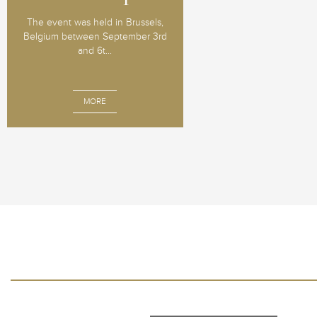
The event was held in Brussels,
Belgium between September 3rd
and 6t...
MORE