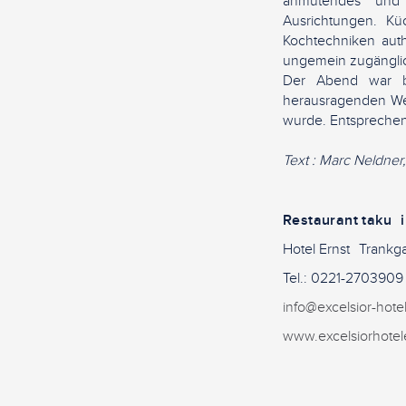
anmutendes und ä
Ausrichtungen. Kü
Kochtechniken auth
ungemein zugänglic
Der Abend war b
herausragenden Wei
wurde. Entsprechen
Text : Marc Neldner
Restaurant taku i
Hotel Ernst Trank
Tel.: 0221-270390
info@excelsior-hote
www.excelsiorhotele