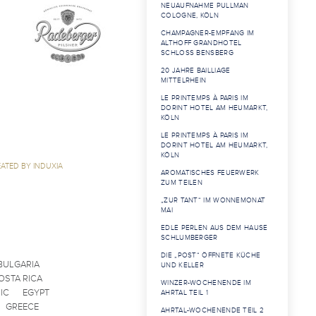
NEUAUFNAHME PULLMAN
COLOGNE, KÖLN
CHAMPAGNER-EMPFANG IM
ALTHOFF GRANDHOTEL
SCHLOSS BENSBERG
20 JAHRE BAILLIAGE
MITTELRHEIN
LE PRINTEMPS À PARIS IM
DORINT HOTEL AM HEUMARKT,
KÖLN
LE PRINTEMPS À PARIS IM
DORINT HOTEL AM HEUMARKT,
KÖLN
ATED BY INDUXIA
AROMATISCHES FEUERWERK
ZUM TEILEN
„ZUR TANT“ IM WONNEMONAT
MAI
EDLE PERLEN AUS DEM HAUSE
SCHLUMBERGER
DIE „POST“ ÖFFNETE KÜCHE
BULGARIA
UND KELLER
OSTA RICA
WINZER-WOCHENENDE IM
IC
EGYPT
AHRTAL TEIL 1
GREECE
AHRTAL-WOCHENENDE TEIL 2