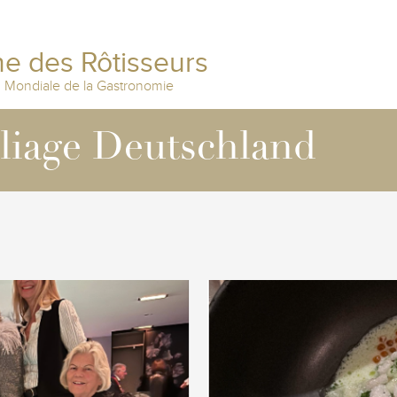
e des Rôtisseurs
n Mondiale de la Gastronomie
lliage Deutschland