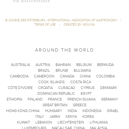
©
CHAÎNE DES RÔTISSEURS - INTERNATIONAL ASSOCIATION OF GASTRONOMY
|
TERMS OF USE
|
CREATED BY INDUXIA
AROUND THE WORLD
AUSTRALIA
AUSTRIA
BAHRAIN
BELGIUM
BERMUDA
BRAZIL
BRUNEI
BULGARIA
CAMBODIA
CAMEROON
CANADA
CHINA
COLOMBIA
COOK ISLANDS
COSTA RICA
CÔTE D'IVOIRE
CROATIA
CURACAO
CYPRUS
DENMARK
DOMINICAN REPUBLIC
EGYPT
ETHIOPIA
FINLAND
FRANCE
FRENCH GUIANA
GERMANY
GREAT BRITAIN
GREECE
HONG KONG CHINA
HUNGARY
INDIA
INDONESIA
ISRAEL
ITALY
JAPAN
KENYA
KOREA
KUWAIT
LEBANON
LIECHTENSTEIN
LITHUANIA
LUXEMBOURG
MACAU SAR, CHINA
MALAYSIA