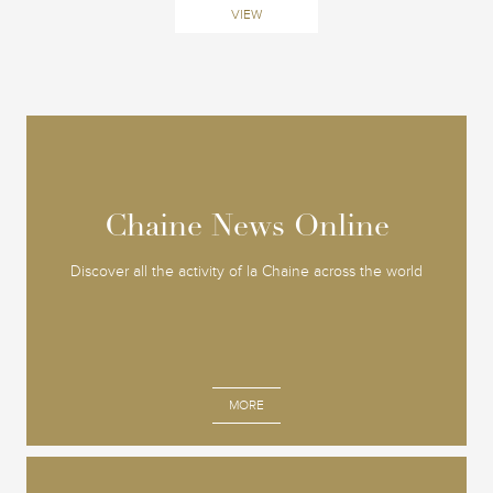
VIEW
Chaine News Online
Chaine News Online
Discover all the activity of la Chaine across the world
MORE