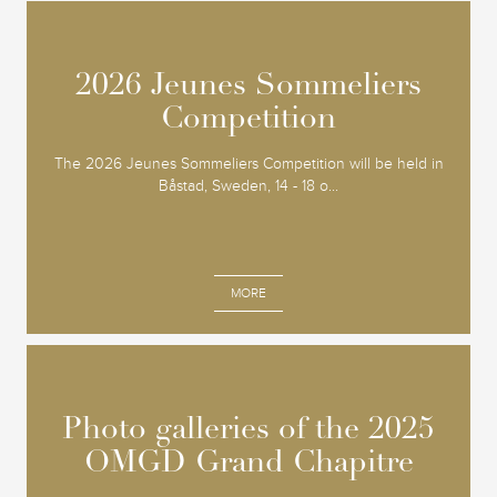
2026 Jeunes Sommeliers
2026 Jeunes Sommeliers
Competition
Competition
The 2026 Jeunes Sommeliers Competition will be held in
Båstad, Sweden, 14 - 18 o...
MORE
Photo galleries of the 2025
Photo galleries of the 2025
OMGD Grand Chapitre
OMGD Grand Chapitre