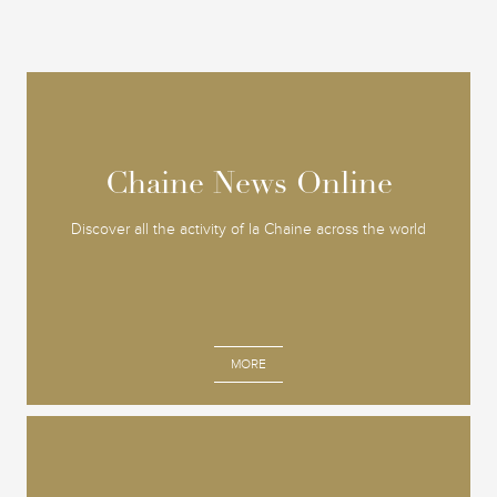
Chaine News Online
Chaine News Online
Discover all the activity of la Chaine across the world
MORE