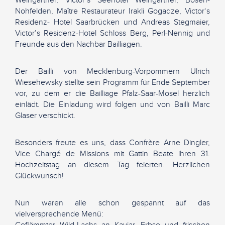
Weingärtner, Victor‘s Seehotel Weingärtner, Bosen-
Nohfelden, Maître Restaurateur Irakli Gogadze, Victor‘s
Residenz- Hotel Saarbrücken und Andreas Stegmaier,
Victor’s Residenz-Hotel Schloss Berg, Perl-Nennig und
Freunde aus den Nachbar Bailliagen.
Der Bailli von Mecklenburg-Vorpommern Ulrich
Wiesehewsky stellte sein Programm für Ende September
vor, zu dem er die Bailliage Pfalz-Saar-Mosel herzlich
einlädt. Die Einladung wird folgen und von Bailli Marc
Glaser verschickt.
Besonders freute es uns, dass Confrère Arne Dingler,
Vice Chargé de Missions mit Gattin Beate ihren 31.
Hochzeitstag an diesem Tag feierten. Herzlichen
Glückwunsch!
Nun waren alle schon gespannt auf das
vielversprechende Menü: