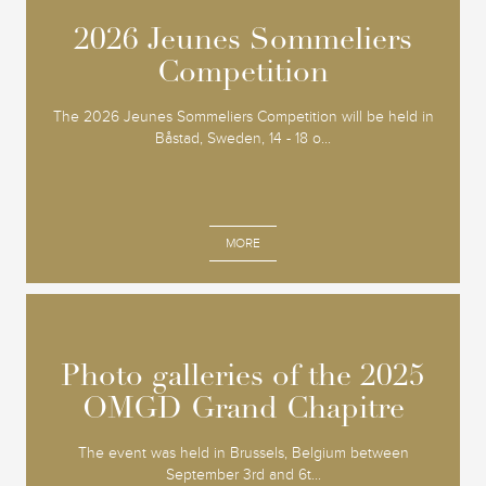
2026 Jeunes Sommeliers
2026 Jeunes Sommeliers
Competition
Competition
The 2026 Jeunes Sommeliers Competition will be held in
Båstad, Sweden, 14 - 18 o...
MORE
Photo galleries of the 2025
Photo galleries of the 2025
OMGD Grand Chapitre
OMGD Grand Chapitre
The event was held in Brussels, Belgium between
September 3rd and 6t...