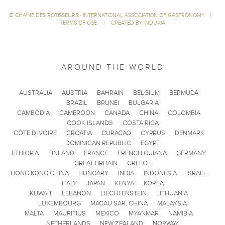
©
CHAÎNE DES RÔTISSEURS - INTERNATIONAL ASSOCIATION OF GASTRONOMY
|
TERMS OF USE
|
CREATED BY INDUXIA
AROUND THE WORLD
AUSTRALIA
AUSTRIA
BAHRAIN
BELGIUM
BERMUDA
BRAZIL
BRUNEI
BULGARIA
CAMBODIA
CAMEROON
CANADA
CHINA
COLOMBIA
COOK ISLANDS
COSTA RICA
CÔTE D'IVOIRE
CROATIA
CURACAO
CYPRUS
DENMARK
DOMINICAN REPUBLIC
EGYPT
ETHIOPIA
FINLAND
FRANCE
FRENCH GUIANA
GERMANY
GREAT BRITAIN
GREECE
HONG KONG CHINA
HUNGARY
INDIA
INDONESIA
ISRAEL
ITALY
JAPAN
KENYA
KOREA
KUWAIT
LEBANON
LIECHTENSTEIN
LITHUANIA
LUXEMBOURG
MACAU SAR, CHINA
MALAYSIA
MALTA
MAURITIUS
MEXICO
MYANMAR
NAMIBIA
NETHERLANDS
NEW ZEALAND
NORWAY