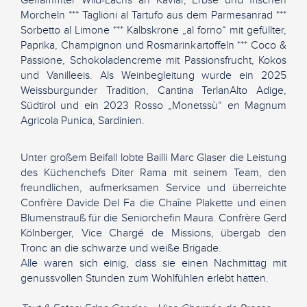
Geflämmter Wild-Lachs an Kaviar, Erbse und frischen
Morcheln *** Taglioni al Tartufo aus dem Parmesanrad ***
Sorbetto al Limone *** Kalbskrone „al forno“ mit gefüllter,
Paprika, Champignon und Rosmarinkartoffeln *** Coco &
Passione, Schokoladencreme mit Passionsfrucht, Kokos
und Vanilleeis. Als Weinbegleitung wurde ein 2025
Weissburgunder Tradition, Cantina TerlanAlto Adige,
Südtirol und ein 2023 Rosso „Monetssù“ en Magnum
Agricola Punica, Sardinien.
Unter großem Beifall lobte Bailli Marc Glaser die Leistung
des Küchenchefs Diter Rama mit seinem Team, den
freundlichen, aufmerksamen Service und überreichte
Confrère Davide Del Fa die Chaîne Plakette und einen
Blumenstrauß für die Seniorchefin Maura. Confrère Gerd
Kölnberger, Vice Chargé de Missions, übergab den
Tronc an die schwarze und weiße Brigade.
Alle waren sich einig, dass sie einen Nachmittag mit
genussvollen Stunden zum Wohlfühlen erlebt hatten.