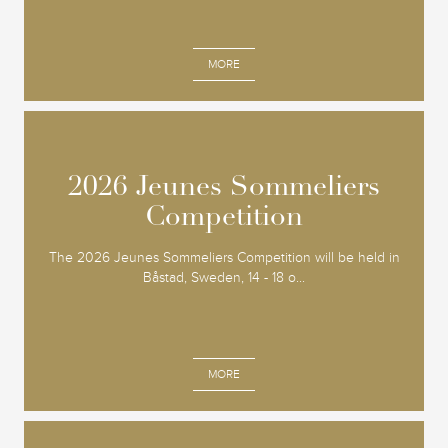
MORE
2026 Jeunes Sommeliers
2026 Jeunes Sommeliers
Competition
Competition
The 2026 Jeunes Sommeliers Competition will be held in
Båstad, Sweden, 14 - 18 o...
MORE