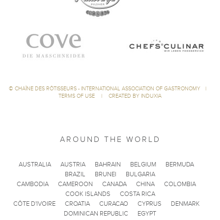
©
CHAÎNE DES RÔTISSEURS - INTERNATIONAL ASSOCIATION OF GASTRONOMY
|
TERMS OF USE
|
CREATED BY INDUXIA
AROUND THE WORLD
AUSTRALIA
AUSTRIA
BAHRAIN
BELGIUM
BERMUDA
BRAZIL
BRUNEI
BULGARIA
CAMBODIA
CAMEROON
CANADA
CHINA
COLOMBIA
COOK ISLANDS
COSTA RICA
CÔTE D'IVOIRE
CROATIA
CURACAO
CYPRUS
DENMARK
DOMINICAN REPUBLIC
EGYPT