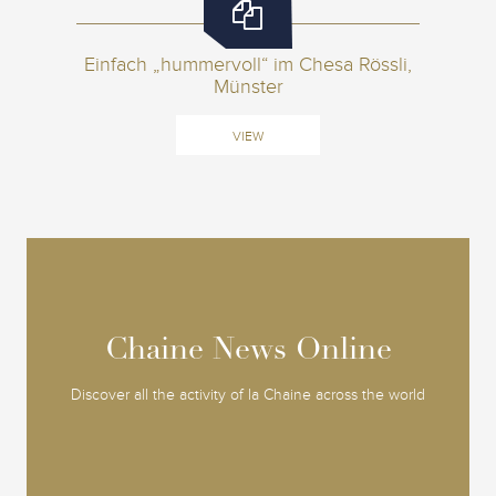
Einfach „hummervoll“ im Chesa Rössli,
Münster
VIEW
Chaine News Online
Chaine News Online
Discover all the activity of la Chaine across the world