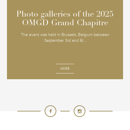
Photo galleries of the 2025
Photo galleries of the 2025
OMGD Grand Chapitre
OMGD Grand Chapitre
The event was held in Brussels, Belgium between
September 3rd and 6t...
MORE