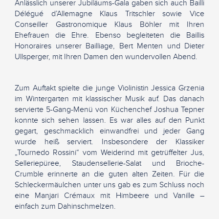
Anlässlich unserer Jubiläums-Gala gaben sich auch Bailli
Délégué d’Allemagne Klaus Tritschler sowie Vice
Conseiller Gastronomique Klaus Böhler mit Ihren
Ehefrauen die Ehre. Ebenso begleiteten die Baillis
Honoraires unserer Bailliage, Bert Menten und Dieter
Ullsperger, mit Ihren Damen den wundervollen Abend.
Zum Auftakt spielte die junge Violinistin Jessica Grzenia
im Wintergarten mit klassischer Musik auf. Das danach
servierte 5-Gang-Menü von Küchenchef Joshua Tepner
konnte sich sehen lassen. Es war alles auf den Punkt
gegart, geschmacklich einwandfrei und jeder Gang
wurde heiß serviert. Insbesondere der Klassiker
„Tournedo Rossini“ vom Weiderind mit getrüffelter Jus,
Selleriepüree, Staudensellerie-Salat und Brioche-
Crumble erinnerte an die guten alten Zeiten. Für die
Schleckermäulchen unter uns gab es zum Schluss noch
eine Manjari Crémaux mit Himbeere und Vanille –
einfach zum Dahinschmelzen.