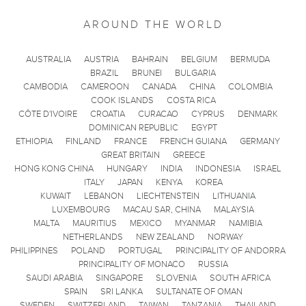
AROUND THE WORLD
AUSTRALIA
AUSTRIA
BAHRAIN
BELGIUM
BERMUDA
BRAZIL
BRUNEI
BULGARIA
CAMBODIA
CAMEROON
CANADA
CHINA
COLOMBIA
COOK ISLANDS
COSTA RICA
CÔTE D'IVOIRE
CROATIA
CURACAO
CYPRUS
DENMARK
DOMINICAN REPUBLIC
EGYPT
ETHIOPIA
FINLAND
FRANCE
FRENCH GUIANA
GERMANY
GREAT BRITAIN
GREECE
HONG KONG CHINA
HUNGARY
INDIA
INDONESIA
ISRAEL
ITALY
JAPAN
KENYA
KOREA
KUWAIT
LEBANON
LIECHTENSTEIN
LITHUANIA
LUXEMBOURG
MACAU SAR, CHINA
MALAYSIA
MALTA
MAURITIUS
MEXICO
MYANMAR
NAMIBIA
NETHERLANDS
NEW ZEALAND
NORWAY
PHILIPPINES
POLAND
PORTUGAL
PRINCIPALITY OF ANDORRA
PRINCIPALITY OF MONACO
RUSSIA
SAUDI ARABIA
SINGAPORE
SLOVENIA
SOUTH AFRICA
SPAIN
SRI LANKA
SULTANATE OF OMAN
SWEDEN
SWITZERLAND
TAIWAN
TANZANIA
THAILAND