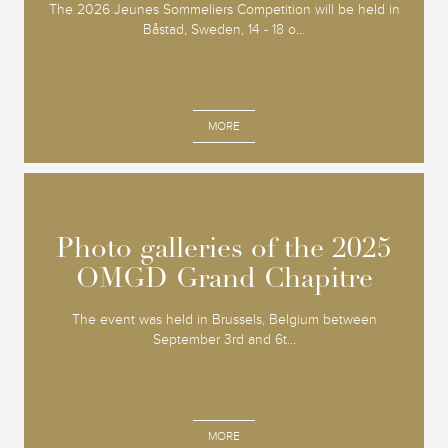
The 2026 Jeunes Sommeliers Competition will be held in
Båstad, Sweden, 14 - 18 o...
MORE
Photo galleries of the 2025
Photo galleries of the 2025
OMGD Grand Chapitre
OMGD Grand Chapitre
The event was held in Brussels, Belgium between
September 3rd and 6t...
MORE