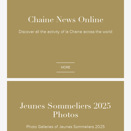
Chaine News Online
Chaine News Online
Discover all the activity of la Chaine across the world
MORE
Jeunes Sommeliers 2025
Jeunes Sommeliers 2025
Photos
Photos
Photo Galleries of Jeunes Sommeliers 2025