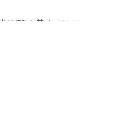
ather anonymous trafic statistics.
Privacy policy