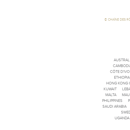
©
CHAÎNE DES R
AUSTRAL
CAMBODI
CÔTE D'IVO
ETHIOPIA
HONG KONG 
KUWAIT
LEB
MALTA
MAU
PHILIPPINES
SAUDI ARABIA
SWE
UGANDA