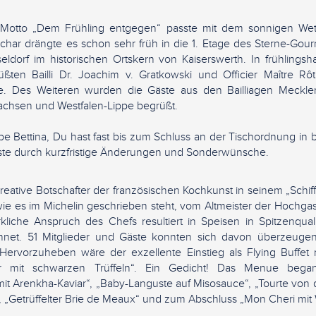
otto „Dem Frühling entgegen“ passte mit dem sonnigen Wet
char drängte es schon sehr früh in die 1. Etage des Sterne-Gou
eldorf im historischen Ortskern von Kaiserswerth. In frühlingsh
ten Bailli Dr. Joachim v. Gratkowski und Officier Maître Rôt
te. Des Weiteren wurden die Gäste aus den Bailliagen Meckl
sachsen und Westfalen-Lippe begrüßt.
be Bettina, Du hast fast bis zum Schluss an der Tischordnung in b
asste durch kurzfristige Änderungen und Sonderwünsche.
 kreative Botschafter der französischen Kochkunst in seinem „Sch
wie es im Michelin geschrieben steht, vom Altmeister der Hochga
iche Anspruch des Chefs resultiert in Speisen in Spitzenquali
chnet. 51 Mitglieder und Gäste konnten sich davon überzeuge
Hervorzuheben wäre der exzellente Einstieg als Flying Buffet
ber mit schwarzen Trüffeln“. Ein Gedicht! Das Menue bega
it Arenkha-Kaviar“, „Baby-Languste auf Misosauce“, „Tourte von
n“, „Getrüffelter Brie de Meaux“ und zum Abschluss „Mon Cheri mit 