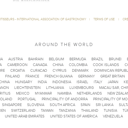
ÔTISSEURS - INTERNATIONAL ASSOCIATION OF GASTRONOMY
|
TERMS OF USE
|
CRE
AROUND THE WORLD
IA
AUSTRIA
BAHRAIN
BELGIUM
BERMUDA
BRAZIL
BRUNEI
A
CAMEROON
CANADA
CHINA
COLOMBIA
COOK ISLANDS
C
IRE
CROATIA
CURACAO
CYPRUS
DENMARK
DOMINICAN REPUBL
FINLAND
FRANCE
FRENCH GUIANA
GERMANY
GREAT BRITAIN
CHINA
HUNGARY
INDIA
INDONESIA
ISRAEL
ITALY
JAPAN
K
ANON
LIECHTENSTEIN
LITHUANIA
LUXEMBOURG
MACAU SAR, CHI
RITIUS
MEXICO
MYANMAR
NAMIBIA
NETHERLANDS
NEW ZEALA
POLAND
PORTUGAL
PRINCIPALITY OF ANDORRA
PRINCIPALITY OF M
SINGAPORE
SLOVENIA
SOUTH AFRICA
SPAIN
SRI LANKA
SULT
DEN
SWITZERLAND
TAIWAN
TANZANIA
THAILAND
TUNISIA
TÜ
UNITED ARAB EMIRATES
UNITED STATES OF AMERICA
VENEZUELA