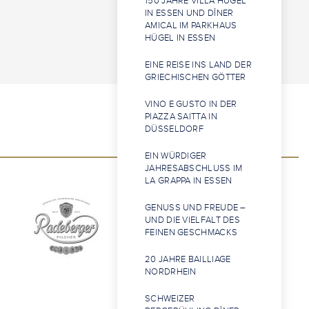
150 JAHRE VILLA HÜGEL
IN ESSEN UND DÎNER
AMICAL IM PARKHAUS
HÜGEL IN ESSEN
EINE REISE INS LAND DER
GRIECHISCHEN GÖTTER
VINO E GUSTO IN DER
PIAZZA SAITTA IN
DÜSSELDORF
EIN WÜRDIGER
JAHRESABSCHLUSS IM
LA GRAPPA IN ESSEN
GENUSS UND FREUDE –
UND DIE VIELFALT DES
FEINEN GESCHMACKS
20 JAHRE BAILLIAGE
NORDRHEIN
SCHWEIZER