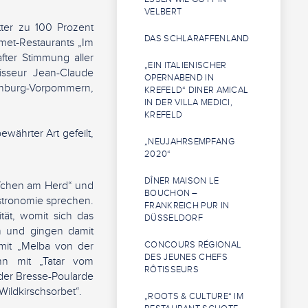
VELBERT
ter zu 100 Prozent
DAS SCHLARAFFENLAND
rmet-Restaurants „Im
after Stimmung aller
„EIN ITALIENISCHER
isseur Jean-Claude
OPERNABEND IN
enburg-Vorpommern,
KREFELD“ DINER AMICAL
IN DER VILLA MEDICI,
KREFELD
ewährter Art gefeilt,
„NEUJAHRSEMPFANG
2020“
DÎNER MAISON LE
iffchen am Herd“ und
BOUCHON –
stronomie sprechen.
FRANKREICH PUR IN
tät, womit sich das
DÜSSELDORF
n und gingen damit
 mit „Melba von der
CONCOURS RÉGIONAL
DES JEUNES CHEFS
nn mit „Tatar vom
RÔTISSEURS
 der Bresse-Poularde
Wildkirschsorbet“.
„ROOTS & CULTURE“ IM