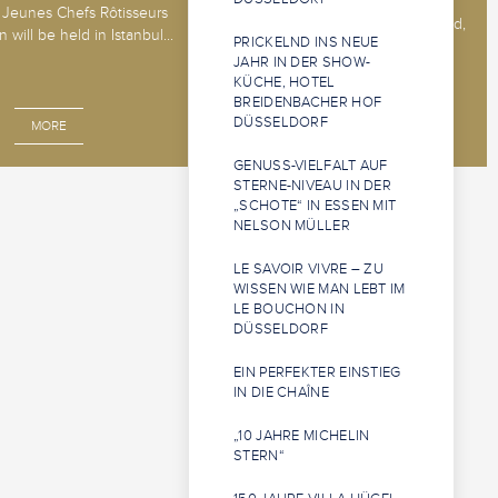
The 2026 Jeunes Sommeliers
Jeunes Chefs Rôtisseurs
Competition will be held in Båstad,
 will be held in Istanbul...
PRICKELND INS NEUE
Sweden, 14 - 18 o...
JAHR IN DER SHOW-
KÜCHE, HOTEL
BREIDENBACHER HOF
DÜSSELDORF
MORE
MORE
GENUSS-VIELFALT AUF
STERNE-NIVEAU IN DER
„SCHOTE“ IN ESSEN MIT
NELSON MÜLLER
LE SAVOIR VIVRE – ZU
WISSEN WIE MAN LEBT IM
LE BOUCHON IN
DÜSSELDORF
EIN PERFEKTER EINSTIEG
IN DIE CHAÎNE
„10 JAHRE MICHELIN
STERN“