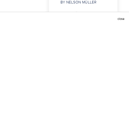
BY NELSON MÜLLER
„DEM FRÜHLING
ENTGEGEN“
close
CLUB DES COUTEAUX
DÎNER MAISON IM
FISCHHAUS IN
DÜSSELDORF
DINER AMICAL BEI
AGATA‘S
JAZZ UND GENUSS IM
GRÜNEN AUF SCHLOSS
LINNEP
CLUB DE COUTEAUX
„BONJOUR IM LE
BOUCHON“
EIN LETZTES MAL ALS