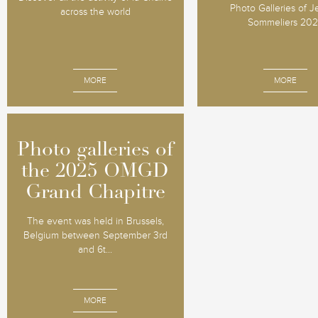
Photo Galleries of 
across the world
Sommeliers 20
MORE
MORE
Photo galleries of
Photo galleries of
the 2025 OMGD
the 2025 OMGD
Grand Chapitre
Grand Chapitre
The event was held in Brussels,
Belgium between September 3rd
and 6t...
MORE