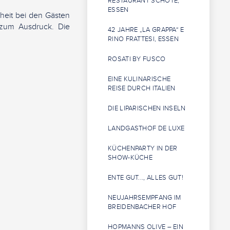
RESTAURANT SCHOTE,
ESSEN
nheit bei den Gästen
n zum Ausdruck. Die
42 JAHRE „LA GRAPPA“ E
RINO FRATTESI, ESSEN
ROSATI BY FUSCO
EINE KULINARISCHE
REISE DURCH ITALIEN
DIE LIPARISCHEN INSELN
LANDGASTHOF DE LUXE
KÜCHENPARTY IN DER
SHOW-KÜCHE
ENTE GUT..., ALLES GUT!
NEUJAHRSEMPFANG IM
BREIDENBACHER HOF
HOPMANNS OLIVE – EIN