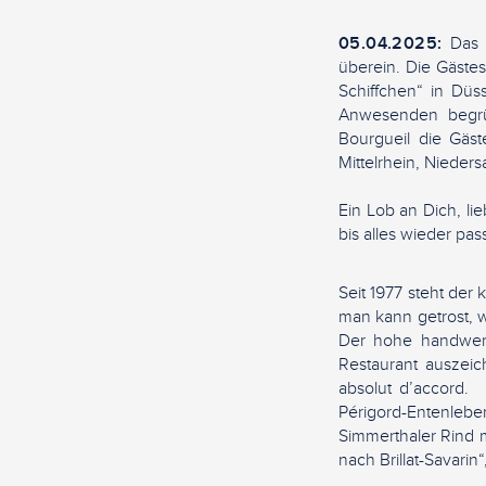
05.04.2025:
Das M
überein. Die Gästes
Schiffchen“ in Düss
Anwesenden begrüß
Bourgueil die Gäs
Mittelrhein, Nieder
Ein Lob an Dich, lie
bis alles wieder p
Seit 1977 steht der
man kann getrost, 
Der hohe handwerkl
Restaurant auszei
absolut d’accord. 
Périgord-Entenle
Simmerthaler Rind m
nach Brillat-Savari