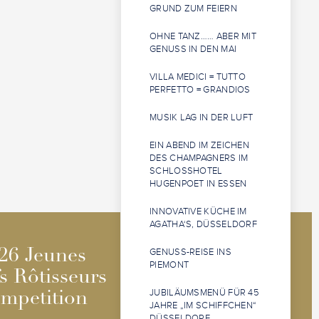
GRUND ZUM FEIERN
OHNE TANZ…… ABER MIT
GENUSS IN DEN MAI
VILLA MEDICI = TUTTO
PERFETTO = GRANDIOS
MUSIK LAG IN DER LUFT
EIN ABEND IM ZEICHEN
DES CHAMPAGNERS IM
SCHLOSSHOTEL
HUGENPOET IN ESSEN
INNOVATIVE KÜCHE IM
AGATHA‘S, DÜSSELDORF
2026 Jeunes
2026 Jeunes
GENUSS-REISE INS
26 Jeunes
26 Jeunes
PIEMONT
Sommeliers
Sommeliers
s Rôtisseurs
s Rôtisseurs
Competition
Competition
JUBILÄUMSMENÜ FÜR 45
mpetition
mpetition
JAHRE „IM SCHIFFCHEN“
DÜSSELDORF