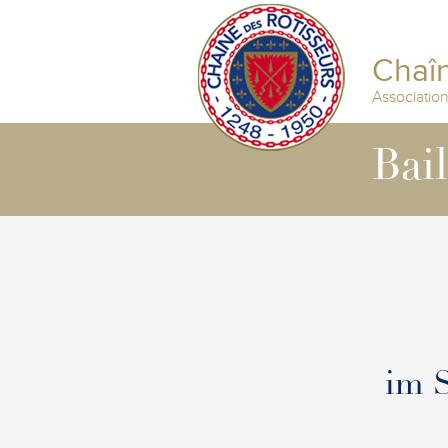
Chaîn
Associatio
Bai
im 