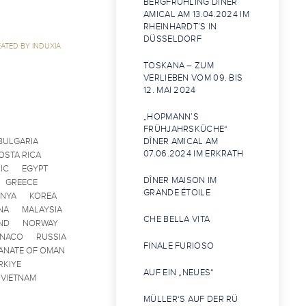
BERGFRÜHLING DÎNER
AMICAL AM 13.04.2024 IM
RHEINHARDT’S IN
DÜSSELDORF
ATED BY INDUXIA
TOSKANA – ZUM
VERLIEBEN VOM 09. BIS
12. MAI 2024
„HOPMANN’S
FRÜHJAHRSKÜCHE“
BULGARIA
DÎNER AMICAL AM
07.06.2024 IM ERKRATH
OSTA RICA
IC
EGYPT
DÎNER MAISON IM
GREECE
GRANDE ÉTOILE
ENYA
KOREA
NA
MALAYSIA
CHE BELLA VITA
ND
NORWAY
ONACO
RUSSIA
FINALE FURIOSO
ANATE OF OMAN
RKIYE
AUF EIN „NEUES“
VIETNAM
MÜLLER‘S AUF DER RÜ