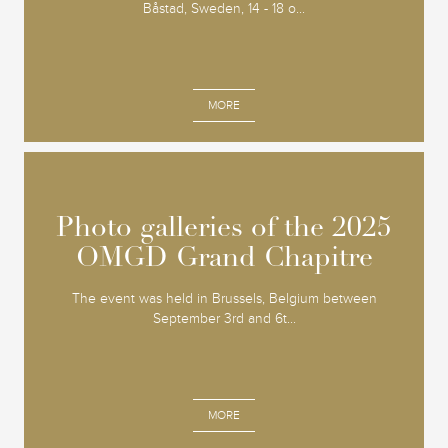
Båstad, Sweden, 14 - 18 o...
MORE
Photo galleries of the 2025
Photo galleries of the 2025
OMGD Grand Chapitre
OMGD Grand Chapitre
The event was held in Brussels, Belgium between
September 3rd and 6t...
MORE