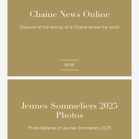
Chaine News Online
Chaine News Online
Discover all the activity of la Chaine across the world
MORE
Jeunes Sommeliers 2025
Jeunes Sommeliers 2025
Photos
Photos
Photo Galleries of Jeunes Sommeliers 2025