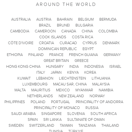
AROUND THE WORLD
AUSTRALIA
AUSTRIA
BAHRAIN
BELGIUM
BERMUDA
BRAZIL
BRUNEI
BULGARIA
CAMBODIA
CAMEROON
CANADA
CHINA
COLOMBIA
COOK ISLANDS
COSTA RICA
CÔTE D'IVOIRE
CROATIA
CURACAO
CYPRUS
DENMARK
DOMINICAN REPUBLIC
EGYPT
ETHIOPIA
FINLAND
FRANCE
FRENCH GUIANA
GERMANY
GREAT BRITAIN
GREECE
HONG KONG CHINA
HUNGARY
INDIA
INDONESIA
ISRAEL
ITALY
JAPAN
KENYA
KOREA
KUWAIT
LEBANON
LIECHTENSTEIN
LITHUANIA
LUXEMBOURG
MACAU SAR, CHINA
MALAYSIA
MALTA
MAURITIUS
MEXICO
MYANMAR
NAMIBIA
NETHERLANDS
NEW ZEALAND
NORWAY
PHILIPPINES
POLAND
PORTUGAL
PRINCIPALITY OF ANDORRA
PRINCIPALITY OF MONACO
RUSSIA
SAUDI ARABIA
SINGAPORE
SLOVENIA
SOUTH AFRICA
SPAIN
SRI LANKA
SULTANATE OF OMAN
SWEDEN
SWITZERLAND
TAIWAN
TANZANIA
THAILAND
TUNISIA
TÜRKIYE