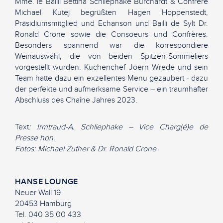
Mme. le Bailli Bettina Schliephake Burchardt & Confrère
Michael Kutej begrüßten Hagen Hoppenstedt,
Präsidiumsmitglied und Echanson und Bailli de Sylt Dr.
Ronald Crone sowie die Consoeurs und Confrères.
Besonders spannend war die korrespondiere
Weinauswahl, die von beiden Spitzen-Sommeliers
vorgestellt wurden. Küchenchef Joern Wrede und sein
Team hatte dazu ein exzellentes Menu gezaubert - dazu
der perfekte und aufmerksame Service – ein traumhafter
Abschluss des Chaîne Jahres 2023.
Text
: Irmtraud-A. Schliephake – Vice Charg(é)e de
Presse hon.
Fotos: Michael Zuther & Dr. Ronald Crone
HANSE LOUNGE
Neuer Wall 19
20453 Hamburg
Tel. 040 35 00 433