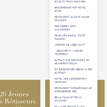
ATLANTIK FISCH MÜNCHEN
BRAUEREIGASTHOF HOTEL
AYING
RESTAURANT ALOIS IM HAUSE
DALLMAYR
DER HERBST IS(S)T
WILLKOMMEN
DÉJEUNER AMICAL „POUR
MADAME“
„VERGISS DIE LIEBE NICHT“
„BIANCHETTI – WEISSE
TRUEFFELN“
AUFTAKT ZUR FASTENZEIT AM
ASCHERMITTWOCH
EIN BAYERISCHER ABEND IN DER
ALTSTADT
HOTEL VIER JAHRESZEITEN
KEMPINSKI
RESTAURANT MIDGARDHAUS AM
2026 Jeunes
2026 Jeunes
STARNBERGER SEE
26 Jeunes
26 Jeunes
BELLA ITALIA MITTEN IN
Sommeliers
Sommeliers
s Rôtisseurs
s Rôtisseurs
MÜNCHEN
Competition
Competition
PAULANER FESTZELT UND