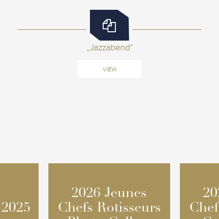
„Jazzabend“
VIEW
2026 Jeunes
2026 Jeunes
20
20
 2025
 2025
Chefs Rotisseurs
Chefs Rotisseurs
Chef
Chef