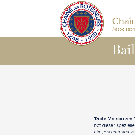
Chaîn
Associatio
Bai
Table Maison am 1
bot dieser speziel
ein „entspanntes k