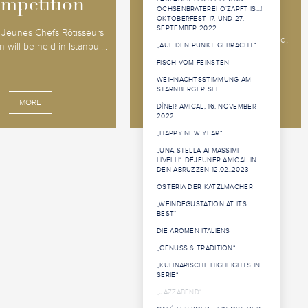
mpetition
mpetition
OCHSENBRATEREI O´ZAPFT IS...!
OKTOBERFEST 17. UND 27.
The 2026 Jeunes Sommeliers
SEPTEMBER 2022
Jeunes Chefs Rôtisseurs
Competition will be held in Båstad,
 will be held in Istanbul...
„AUF DEN PUNKT GEBRACHT“
Sweden, 14 - 18 o...
FISCH VOM FEINSTEN
WEIHNACHTSSTIMMUNG AM
STARNBERGER SEE
MORE
MORE
DÎNER AMICAL, 16. NOVEMBER
2022
„HAPPY NEW YEAR“
„UNA STELLA AI MASSIMI
LIVELLI“ DÉJEUNER AMICAL IN
DEN ABRUZZEN 12.02..2023
OSTERIA DER KATZLMACHER
„WEINDEGUSTATION AT ITS
BEST“
DIE AROMEN ITALIENS
„GENUSS & TRADITION“
„KULINARISCHE HIGHLIGHTS IN
SERIE“
„JAZZABEND“