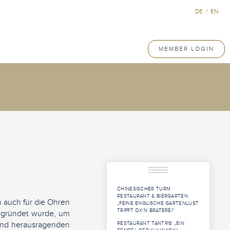
DE
/
EN
MEMBER LOGIN
CHINESISCHER TURM
RESTAURANT & BIERGARTEN
 auch für die Ohren
„FEINE ENGLISCHE GARTENLUST
TRIFFT OX`N BRATEREI“
gegründet wurde, um
 und herausragenden
RESTAURANT TANTRIS „EIN