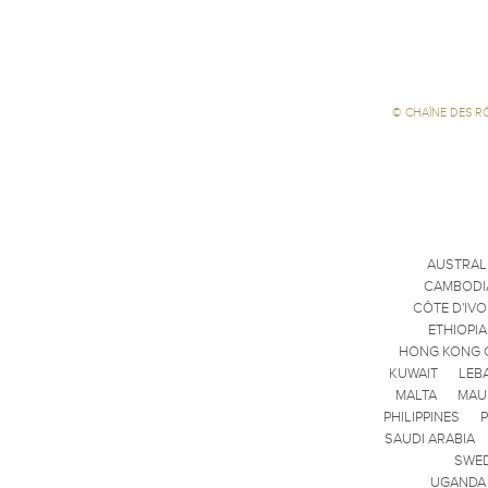
©
CHAÎNE DES R
AUSTRAL
CAMBODI
CÔTE D'IVO
ETHIOPIA
HONG KONG 
KUWAIT
LEB
MALTA
MAU
PHILIPPINES
SAUDI ARABIA
SWE
UGANDA