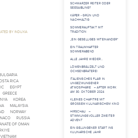
SCHWARZER REITER ODER
SEESAIBLING?
KÄFER - GRÜN UND
NACHHALTIG
SOMMERAUFTAKT MIT
ATED BY INDUXIA
TRADITION
„EIN GESELLIGES MITEINANDER"
EIN TRAUMHAFTER
SOMMERABEND
ALLE JAHRE WIEDER…
LÖWENBRÄUZELT UND
OCHSENBRATEREI
BULGARIA
ITALIENISCHES FLAIR IN
OSTA RICA
UNGEZWUNGENER
IC
EGYPT
ATMOSPHÄRE – AFTER WORK
AM 30. OKTOBER 2024
GREECE
ENYA
KOREA
KLEINES CHAPITRE MIT
GROSSEM KULINARISCHEM KINO
NA
MALAYSIA
ND
NORWAY
HIRSCHAU –
STIMMUNGSVOLLER ZWEITER
ONACO
RUSSIA
ADVENT
ANATE OF OMAN
EIN GELUNGENER START INS
RKIYE
KULINARISCHE JAHR
VIETNAM