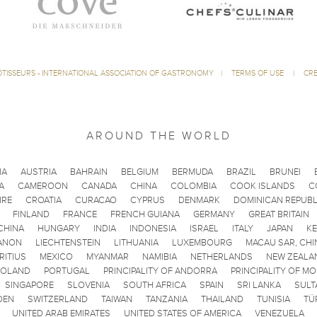
ÔTISSEURS - INTERNATIONAL ASSOCIATION OF GASTRONOMY
|
TERMS OF USE
|
CRE
AROUND THE WORLD
IA
AUSTRIA
BAHRAIN
BELGIUM
BERMUDA
BRAZIL
BRUNEI
A
CAMEROON
CANADA
CHINA
COLOMBIA
COOK ISLANDS
C
IRE
CROATIA
CURACAO
CYPRUS
DENMARK
DOMINICAN REPUBL
FINLAND
FRANCE
FRENCH GUIANA
GERMANY
GREAT BRITAIN
CHINA
HUNGARY
INDIA
INDONESIA
ISRAEL
ITALY
JAPAN
K
ANON
LIECHTENSTEIN
LITHUANIA
LUXEMBOURG
MACAU SAR, CHI
RITIUS
MEXICO
MYANMAR
NAMIBIA
NETHERLANDS
NEW ZEALA
POLAND
PORTUGAL
PRINCIPALITY OF ANDORRA
PRINCIPALITY OF M
SINGAPORE
SLOVENIA
SOUTH AFRICA
SPAIN
SRI LANKA
SULT
DEN
SWITZERLAND
TAIWAN
TANZANIA
THAILAND
TUNISIA
TÜ
UNITED ARAB EMIRATES
UNITED STATES OF AMERICA
VENEZUELA