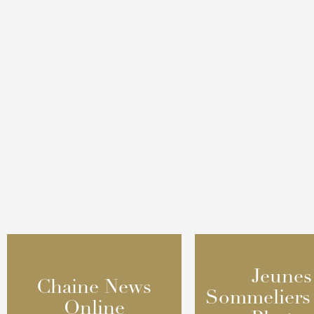
Jeunes
Jeunes
Chaine News
Chaine News
Sommeliers
Sommeliers
Online
Online