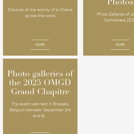
Photos
Photos
Discover all the activity of la Chaine
Photo Galleries of 
across the world
Sommeliers 20
MORE
MORE
Photo galleries of
Photo galleries of
the 2025 OMGD
the 2025 OMGD
Grand Chapitre
Grand Chapitre
The event was held in Brussels,
Belgium between September 3rd
and 6t...