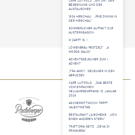
CAFÉ LUITPOLD „EIN ORT DER
BEGEGNUNG UND DES
AUSTAUSCHES“
1804 HIRSCHAU „FINE DINING IN
DER HIRSCHAU“
SOMMERLICHER AUFTAKT ZUR
AUSTERNSAISON
O´ZAPFT IS...!
LÖWENBRÄU FESTZELT „A
MORDS GAUDI“
ADVENTSDÉJEUNER ZUM 1.
ADVENT
„TRA AMICI“ DÉJEUNER IN DEN
ABRUZZEN
CAFÉ LUITPOLD „DAS BESTE
VOM EINFACHEN“
NEUJAHRSEMPFANG, 13. JANUAR
2024
ASCHERMITTWOCH TRIFFT
VALENTINSTAG
RESTAURANT LA BOHÈME „VON
EINEM ANDEREN STERN“
TRATTORIA SEITZ „CENA DI
PRIMAVERA“