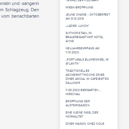
TEMPEL DER KULINARIK“
nistin und -sängerin
WIESN-ERÖFFNUNG
 am Schlagzeug. Den
JEUNE CHAÎNE - OKTOBERFEST
n vom benachbarten
AM 01.10.2019
„LADIES‘ LUNCH“
SIXTHOF-STADL IM
BRAUEREIGASTHOF HOTEL
AYING
NEUJAHRSEMPFANG AM
11.01.2020
„PORTUGALS BLUMENINSEL IM
ATLANTIK“
TRADITIONELLES
ASCHERMITTWOCHS DÎNER,
DÎNER AMICAL IM CAFÉ-BISTRO
DALLMAYR
11.08.2020 BIERGARTEN -
HIRSCHAU
ERÖFFNUNG DER
AUSTERNSAISON
EINE KLEINE INSEL DER
NORMALITÄT
DÎNER MAISON CHEZ NOUS