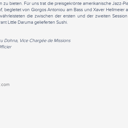
u bieten. Für uns trat die preisgekrönte amerikanische Jazz-Pia
f, begleitet von Giorgos Antoniou am Bass und Xaver Hellmeier
hrleisteten die zwischen der ersten und der zweiten Sessio
nt Little Daruma gelieferten Sushi.
n zu Dohna, Vice Chargée de Missions
fficier
r.com