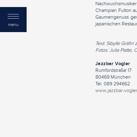
Nachwuchsmusikern z
Champian Fulton au
Gaumengenuss gewä
japanischen Restaura
menu
Text: Sibylle Gräfi
Fotos: Julia Platte, O
Jazzbar Vogler
Rumfordstraße 17
80469 München
Tel. 089 294662
www.jazzbar-vogle