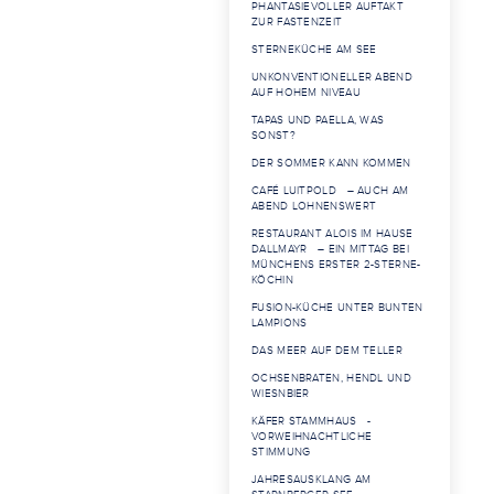
PHANTASIEVOLLER AUFTAKT
ZUR FASTENZEIT
STERNEKÜCHE AM SEE
UNKONVENTIONELLER ABEND
AUF HOHEM NIVEAU
TAPAS UND PAELLA, WAS
SONST?
DER SOMMER KANN KOMMEN
CAFÉ LUITPOLD – AUCH AM
ABEND LOHNENSWERT
RESTAURANT ALOIS IM HAUSE
DALLMAYR – EIN MITTAG BEI
MÜNCHENS ERSTER 2-STERNE-
KÖCHIN
FUSION-KÜCHE UNTER BUNTEN
LAMPIONS
DAS MEER AUF DEM TELLER
OCHSENBRATEN, HENDL UND
WIESNBIER
KÄFER STAMMHAUS -
VORWEIHNACHTLICHE
STIMMUNG
JAHRESAUSKLANG AM