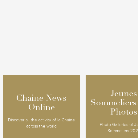
Jeunes
Jeunes
Chaine News
Chaine News
Sommeliers
Sommeliers
Online
Online
Photos
Photos
Discover all the activity of la Chaine
Photo Galleries of 
across the world
Sommeliers 20