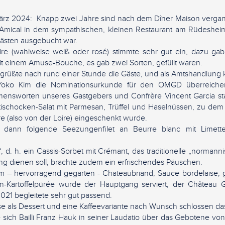
März 2024: Knapp zwei Jahre sind nach dem Dîner Maison vergan
 Amical in dem sympathischen, kleinen Restaurant am Rüdesheim
ästen ausgebucht war.
re (wahlweise weiß oder rosé) stimmte sehr gut ein, dazu gab 
mit einem Amuse-Bouche, es gab zwei Sorten, gefüllt waren.
egrüßte nach rund einer Stunde die Gäste, und als Amtshandlung
oko Kim die Nominationsurkunde für den OMGD überreich
ensworten unseres Gastgebers und Confrère Vincent Garcia st
ischocken-Salat mit Parmesan, Trüffel und Haselnüssen, zu de
 (also von der Loire) eingeschenkt wurde.
dann folgende Seezungenfilet an Beurre blanc mit Limetten
 d. h. ein Cassis-Sorbet mit Crémant, das traditionelle „normann
g dienen soll, brachte zudem ein erfrischendes Päuschen.
m – hervorragend gegarten - Chateaubriand, Sauce bordelaise,
-Kartoffelpürée wurde der Hauptgang serviert, der Château G
021 begleitete sehr gut passend.
 als Dessert und eine Kaffeevariante nach Wunsch schlossen d
 sich Bailli Franz Hauk in seiner Laudatio über das Gebotene vo