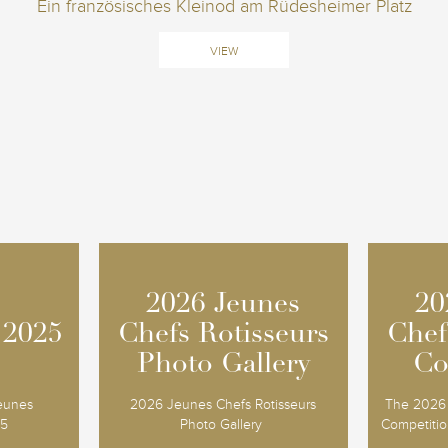
Ein französisches Kleinod am Rüdesheimer Platz
VIEW
2026 Jeunes
2026 Jeunes
20
20
 2025
 2025
Chefs Rotisseurs
Chefs Rotisseurs
Chef
Chef
Photo Gallery
Photo Gallery
Co
Co
Jeunes
2026 Jeunes Chefs Rotisseurs
The 2026 
25
Photo Gallery
Competition