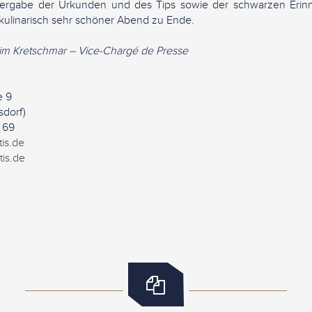
bergabe der Urkunden und des Tips sowie der schwarzen Erinn
kulinarisch sehr schöner Abend zu Ende.
him Kretschmar – Vice-Chargé de Presse
e 9
sdorf)
7 69
tis.de
tis.de