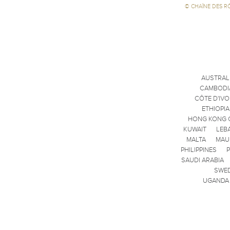
©
CHAÎNE DES R
AUSTRAL
CAMBODI
CÔTE D'IVO
ETHIOPIA
HONG KONG 
KUWAIT
LEB
MALTA
MAU
PHILIPPINES
SAUDI ARABIA
SWE
UGANDA