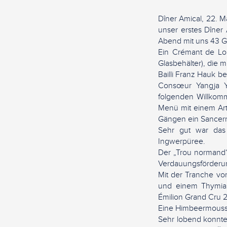
Dîner Amical, 22. 
unser erstes Dîner
Abend mit uns 43 G
Ein Crémant de Loi
Glasbehälter), die 
Bailli Franz Hauk b
Consœur Yangja Y
folgenden Willkomm
Menü mit einem Art
Gängen ein Sancerre
Sehr gut war das 
Ingwerpüree.
Der „Trou normand“,
Verdauungsförderun
Mit der Tranche vo
und einem Thymian
Émilion Grand Cru 2
Eine Himbeermousse
Sehr lobend konnte