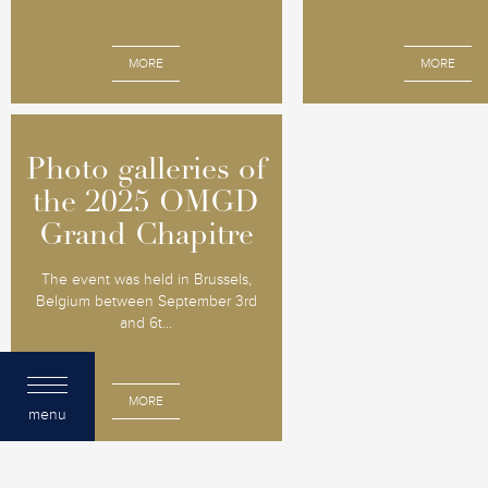
MORE
MORE
Photo galleries of
Photo galleries of
the 2025 OMGD
the 2025 OMGD
Grand Chapitre
Grand Chapitre
The event was held in Brussels,
Belgium between September 3rd
and 6t...
MORE
menu