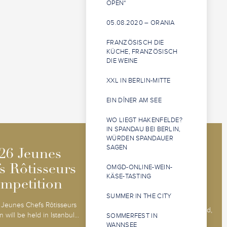
OPEN“
05.08.2020 – ORANIA
FRANZÖSISCH DIE
KÜCHE, FRANZÖSISCH
DIE WEINE
XXL IN BERLIN-MITTE
EIN DÎNER AM SEE
WO LIEGT HAKENFELDE?
IN SPANDAU BEI BERLIN,
WÜRDEN SPANDAUER
2026 Jeunes
2026 Jeunes
SAGEN
26 Jeunes
26 Jeunes
Sommeliers
Sommeliers
s Rôtisseurs
s Rôtisseurs
OMGD-ONLINE-WEIN-
KÄSE-TASTING
Competition
Competition
mpetition
mpetition
SUMMER IN THE CITY
The 2026 Jeunes Sommeliers
Jeunes Chefs Rôtisseurs
Competition will be held in Båstad,
 will be held in Istanbul...
SOMMERFEST IN
Sweden, 14 - 18 o...
WANNSEE