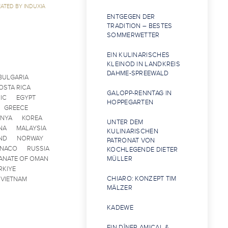
ATED BY INDUXIA
ENTGEGEN DER
TRADITION – BESTES
SOMMERWETTER
EIN KULINARISCHES
KLEINOD IN LANDKREIS
DAHME-SPREEWALD
BULGARIA
OSTA RICA
GALOPP-RENNTAG IN
IC
EGYPT
HOPPEGARTEN
GREECE
ENYA
KOREA
UNTER DEM
NA
MALAYSIA
KULINARISCHEN
ND
NORWAY
PATRONAT VON
ONACO
RUSSIA
KOCHLEGENDE DIETER
ANATE OF OMAN
MÜLLER
RKIYE
CHIARO: KONZEPT TIM
VIETNAM
MÄLZER
KADEWE
EIN DÎNER AMICAL &