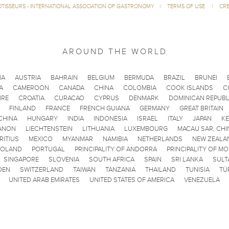
ÔTISSEURS - INTERNATIONAL ASSOCIATION OF GASTRONOMY
|
TERMS OF USE
|
CRE
AROUND THE WORLD
IA
AUSTRIA
BAHRAIN
BELGIUM
BERMUDA
BRAZIL
BRUNEI
A
CAMEROON
CANADA
CHINA
COLOMBIA
COOK ISLANDS
C
IRE
CROATIA
CURACAO
CYPRUS
DENMARK
DOMINICAN REPUBL
FINLAND
FRANCE
FRENCH GUIANA
GERMANY
GREAT BRITAIN
CHINA
HUNGARY
INDIA
INDONESIA
ISRAEL
ITALY
JAPAN
K
ANON
LIECHTENSTEIN
LITHUANIA
LUXEMBOURG
MACAU SAR, CHI
RITIUS
MEXICO
MYANMAR
NAMIBIA
NETHERLANDS
NEW ZEALA
POLAND
PORTUGAL
PRINCIPALITY OF ANDORRA
PRINCIPALITY OF M
SINGAPORE
SLOVENIA
SOUTH AFRICA
SPAIN
SRI LANKA
SULT
DEN
SWITZERLAND
TAIWAN
TANZANIA
THAILAND
TUNISIA
TÜ
UNITED ARAB EMIRATES
UNITED STATES OF AMERICA
VENEZUELA