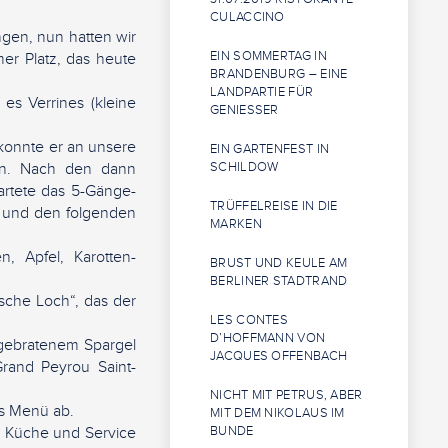
CULACCINO
gen, nun hatten wir
EIN SOMMERTAG IN
er Platz, das heute
BRANDENBURG – EINE
LANDPARTIE FÜR
es Verrines (kleine
GENIESSER
 konnte er an unsere
EIN GARTENFEST IN
en. Nach den dann
SCHILDOW
artete das 5-Gänge-
TRÜFFELREISE IN DIE
m und den folgenden
MARKEN
, Apfel, Karotten-
BRUST UND KEULE AM
BERLINER STADTRAND
ische Loch“, das der
LES CONTES
D’HOFFMANN VON
 gebratenem Spargel
JACQUES OFFENBACH
rand Peyrou Saint-
NICHT MIT PETRUS, ABER
as Menü ab.
MIT DEM NIKOLAUS IM
n Küche und Service
BUNDE