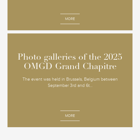
MORE
Photo galleries of the 2025
Photo galleries of the 2025
OMGD Grand Chapitre
OMGD Grand Chapitre
The event was held in Brussels, Belgium between
September 3rd and 6t...
MORE