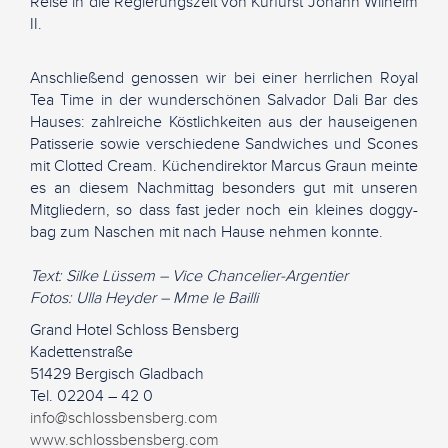
Reise in die Regierungszeit von Kurfürst Johann Wilhelm
II.
Anschließend genossen wir bei einer herrlichen Royal
Tea Time in der wunderschönen Salvador Dali Bar des
Hauses: zahlreiche Köstlichkeiten aus der hauseigenen
Patisserie sowie verschiedene Sandwiches und Scones
mit Clotted Cream. Küchendirektor Marcus Graun meinte
es an diesem Nachmittag besonders gut mit unseren
Mitgliedern, so dass fast jeder noch ein kleines doggy-
bag zum Naschen mit nach Hause nehmen konnte.
Text: Silke Lüssem – Vice Chancelier-Argentier
Fotos: Ulla Heyder – Mme le Bailli
Grand Hotel Schloss Bensberg
Kadettenstraße
51429 Bergisch Gladbach
Tel. 02204 – 42 0
info@schlossbensberg.com
www.schlossbensberg.com