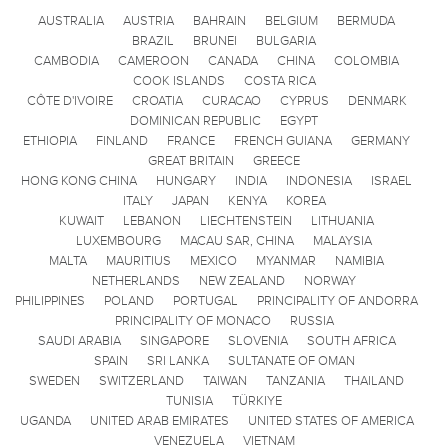
AUSTRALIA
AUSTRIA
BAHRAIN
BELGIUM
BERMUDA
BRAZIL
BRUNEI
BULGARIA
CAMBODIA
CAMEROON
CANADA
CHINA
COLOMBIA
COOK ISLANDS
COSTA RICA
CÔTE D'IVOIRE
CROATIA
CURACAO
CYPRUS
DENMARK
DOMINICAN REPUBLIC
EGYPT
ETHIOPIA
FINLAND
FRANCE
FRENCH GUIANA
GERMANY
GREAT BRITAIN
GREECE
HONG KONG CHINA
HUNGARY
INDIA
INDONESIA
ISRAEL
ITALY
JAPAN
KENYA
KOREA
KUWAIT
LEBANON
LIECHTENSTEIN
LITHUANIA
LUXEMBOURG
MACAU SAR, CHINA
MALAYSIA
MALTA
MAURITIUS
MEXICO
MYANMAR
NAMIBIA
NETHERLANDS
NEW ZEALAND
NORWAY
PHILIPPINES
POLAND
PORTUGAL
PRINCIPALITY OF ANDORRA
PRINCIPALITY OF MONACO
RUSSIA
SAUDI ARABIA
SINGAPORE
SLOVENIA
SOUTH AFRICA
SPAIN
SRI LANKA
SULTANATE OF OMAN
SWEDEN
SWITZERLAND
TAIWAN
TANZANIA
THAILAND
TUNISIA
TÜRKIYE
UGANDA
UNITED ARAB EMIRATES
UNITED STATES OF AMERICA
VENEZUELA
VIETNAM