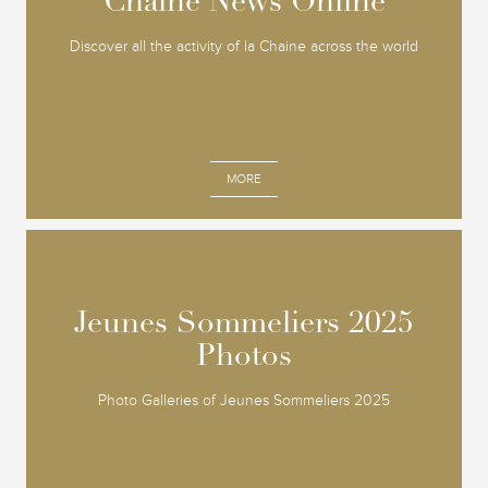
Chaine News Online
Chaine News Online
Discover all the activity of la Chaine across the world
MORE
Jeunes Sommeliers 2025
Jeunes Sommeliers 2025
Photos
Photos
Photo Galleries of Jeunes Sommeliers 2025