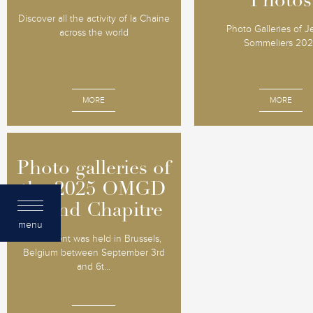
Photos
Photos
Discover all the activity of la Chaine
Photo Galleries of 
across the world
Sommeliers 20
MORE
MORE
Photo galleries of
Photo galleries of
the 2025 OMGD
the 2025 OMGD
Grand Chapitre
Grand Chapitre
menu
The event was held in Brussels,
Belgium between September 3rd
and 6t...