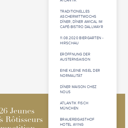
ATLANTIK“
TRADITIONELLES
ASCHERMITTWOCHS
DÎNER, DÎNER AMICAL IM
CAFÉ-BISTRO DALLMAYR
11.08.2020 BIERGARTEN -
HIRSCHAU
ERÖFFNUNG DER
AUSTERNSAISON
EINE KLEINE INSEL DER
NORMALITÄT
DÎNER MAISON CHEZ
NOUS
ATLANTIK FISCH
2026 Jeunes
2026 Jeunes
MÜNCHEN
26 Jeunes
26 Jeunes
Sommeliers
Sommeliers
s Rôtisseurs
s Rôtisseurs
BRAUEREIGASTHOF
Competition
Competition
HOTEL AYING