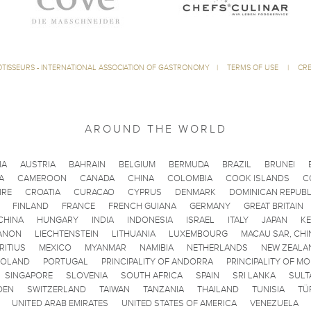
ÔTISSEURS - INTERNATIONAL ASSOCIATION OF GASTRONOMY
|
TERMS OF USE
|
CRE
AROUND THE WORLD
IA
AUSTRIA
BAHRAIN
BELGIUM
BERMUDA
BRAZIL
BRUNEI
A
CAMEROON
CANADA
CHINA
COLOMBIA
COOK ISLANDS
C
IRE
CROATIA
CURACAO
CYPRUS
DENMARK
DOMINICAN REPUBL
FINLAND
FRANCE
FRENCH GUIANA
GERMANY
GREAT BRITAIN
CHINA
HUNGARY
INDIA
INDONESIA
ISRAEL
ITALY
JAPAN
K
ANON
LIECHTENSTEIN
LITHUANIA
LUXEMBOURG
MACAU SAR, CHI
RITIUS
MEXICO
MYANMAR
NAMIBIA
NETHERLANDS
NEW ZEALA
POLAND
PORTUGAL
PRINCIPALITY OF ANDORRA
PRINCIPALITY OF M
SINGAPORE
SLOVENIA
SOUTH AFRICA
SPAIN
SRI LANKA
SULT
DEN
SWITZERLAND
TAIWAN
TANZANIA
THAILAND
TUNISIA
TÜ
UNITED ARAB EMIRATES
UNITED STATES OF AMERICA
VENEZUELA