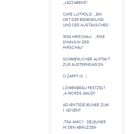
„JAZZABEND“
CAFÉ LUITPOLD „EIN
ORT DER BEGEGNUNG
UND DES AUSTAUSCHES“
1804 HIRSCHAU „FINE
DINING IN DER
HIRSCHAU“
SOMMERLICHER AUFTAKT
ZUR AUSTERNSAISON
O´ZAPFT IS...!
LÖWENBRÄU FESTZELT
„A MORDS GAUDI“
ADVENTSDÉJEUNER ZUM
1. ADVENT
„TRA AMICI“ DÉJEUNER
IN DEN ABRUZZEN