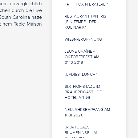
em unvergleichlich
TRIFFT OX`N BRATEREI“
chen durch die Live
RESTAURANT TANTRIS
South Carolina hatte
„EIN TEMPEL DER
einem Table Maison
KULINARIK“
WIESN-ERÖFFNUNG
JEUNE CHAÎNE -
OKTOBERFEST AM
01.10.2019
„LADIES‘ LUNCH“
SIXTHOF-STADL IM
BRAUEREIGASTHOF
HOTEL AYING
NEUJAHRSEMPFANG AM
11.01.2020
„PORTUGALS
BLUMENINSEL IM