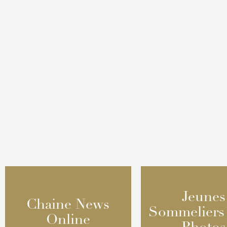
Jeunes
Jeunes
Chaine News
Chaine News
Sommeliers
Sommeliers
Online
Online