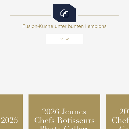
Fusion-Küche unter bunten Lampions
VIEW
2026 Jeunes
2026 Jeunes
20
20
 2025
 2025
Chefs Rotisseurs
Chefs Rotisseurs
Chef
Chef