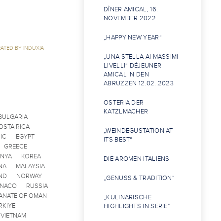
DÎNER AMICAL, 16.
NOVEMBER 2022
„HAPPY NEW YEAR“
ATED BY INDUXIA
„UNA STELLA AI MASSIMI
LIVELLI“ DÉJEUNER
AMICAL IN DEN
ABRUZZEN 12.02..2023
OSTERIA DER
KATZLMACHER
BULGARIA
OSTA RICA
„WEINDEGUSTATION AT
IC
EGYPT
ITS BEST“
GREECE
ENYA
KOREA
DIE AROMEN ITALIENS
NA
MALAYSIA
ND
NORWAY
„GENUSS & TRADITION“
ONACO
RUSSIA
ANATE OF OMAN
„KULINARISCHE
RKIYE
HIGHLIGHTS IN SERIE“
VIETNAM