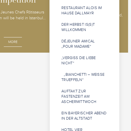
mpetition
mpetition
RESTAURANT ALOIS IM
The 2026 Jeunes Sommeliers
Jeunes Chefs Rôtisseurs
HAUSE DALLMAYR
Competition will be held in Båstad,
 will be held in Istanbul...
Sweden, 14 - 18 o...
DER HERBST IS(S)T
WILLKOMMEN
DÉJEUNER AMICAL
MORE
MORE
„POUR MADAME“
„VERGISS DIE LIEBE
NICHT“
„BIANCHETTI – WEISSE
TRUEFFELN“
AUFTAKT ZUR
FASTENZEIT AM
ASCHERMITTWOCH
EIN BAYERISCHER ABEND
IN DER ALTSTADT
HOTEL VIER