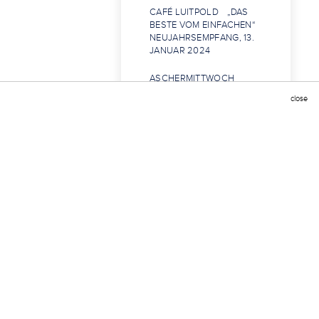
CAFÉ LUITPOLD „DAS
BESTE VOM EINFACHEN“
NEUJAHRSEMPFANG, 13.
JANUAR 2024
ASCHERMITTWOCH
TRIFFT VALENTINSTAG
close
RESTAURANT LA BOHÈME
„VON EINEM ANDEREN
STERN“
TRATTORIA SEITZ „CENA
DI PRIMAVERA“
SCHWARZER REITER
ODER SEESAIBLING?
KÄFER - GRÜN UND
NACHHALTIG
SOMMERAUFTAKT MIT
TRADITION