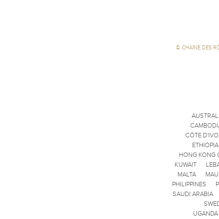
©
CHAÎNE DES R
AUSTRAL
CAMBODI
CÔTE D'IVO
ETHIOPIA
HONG KONG 
KUWAIT
LEB
MALTA
MAU
PHILIPPINES
SAUDI ARABIA
SWE
UGANDA