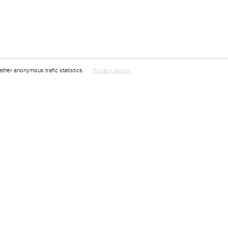
ather anonymous trafic statistics.
Privacy policy