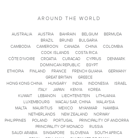
AROUND THE WORLD
AUSTRALIA
AUSTRIA
BAHRAIN
BELGIUM
BERMUDA
BRAZIL
BRUNEI
BULGARIA
CAMBODIA
CAMEROON
CANADA
CHINA
COLOMBIA
COOK ISLANDS
COSTA RICA
CÔTE D'IVOIRE
CROATIA
CURACAO
CYPRUS
DENMARK
DOMINICAN REPUBLIC
EGYPT
ETHIOPIA
FINLAND
FRANCE
FRENCH GUIANA
GERMANY
GREAT BRITAIN
GREECE
HONG KONG CHINA
HUNGARY
INDIA
INDONESIA
ISRAEL
ITALY
JAPAN
KENYA
KOREA
KUWAIT
LEBANON
LIECHTENSTEIN
LITHUANIA
LUXEMBOURG
MACAU SAR, CHINA
MALAYSIA
MALTA
MAURITIUS
MEXICO
MYANMAR
NAMIBIA
NETHERLANDS
NEW ZEALAND
NORWAY
PHILIPPINES
POLAND
PORTUGAL
PRINCIPALITY OF ANDORRA
PRINCIPALITY OF MONACO
RUSSIA
SAUDI ARABIA
SINGAPORE
SLOVENIA
SOUTH AFRICA