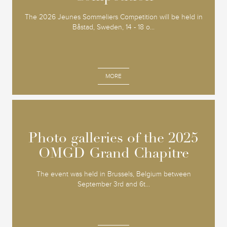
The 2026 Jeunes Sommeliers Competition will be held in
Båstad, Sweden, 14 - 18 o...
MORE
Photo galleries of the 2025
Photo galleries of the 2025
OMGD Grand Chapitre
OMGD Grand Chapitre
The event was held in Brussels, Belgium between
September 3rd and 6t...