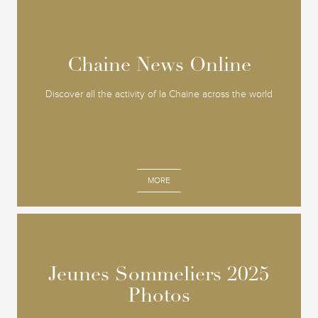
Chaine News Online
Chaine News Online
Discover all the activity of la Chaine across the world
MORE
Jeunes Sommeliers 2025
Jeunes Sommeliers 2025
Photos
Photos