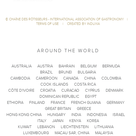
©
CHAÎNE DES RÔTISSEURS - INTERNATIONAL ASSOCIATION OF GASTRONOMY
|
TERMS OF USE
|
CREATED BY INDUXIA
AROUND THE WORLD
AUSTRALIA
AUSTRIA
BAHRAIN
BELGIUM
BERMUDA
BRAZIL
BRUNEI
BULGARIA
CAMBODIA
CAMEROON
CANADA
CHINA
COLOMBIA
COOK ISLANDS
COSTA RICA
CÔTE D'IVOIRE
CROATIA
CURACAO
CYPRUS
DENMARK
DOMINICAN REPUBLIC
EGYPT
ETHIOPIA
FINLAND
FRANCE
FRENCH GUIANA
GERMANY
GREAT BRITAIN
GREECE
HONG KONG CHINA
HUNGARY
INDIA
INDONESIA
ISRAEL
ITALY
JAPAN
KENYA
KOREA
KUWAIT
LEBANON
LIECHTENSTEIN
LITHUANIA
LUXEMBOURG
MACAU SAR, CHINA
MALAYSIA