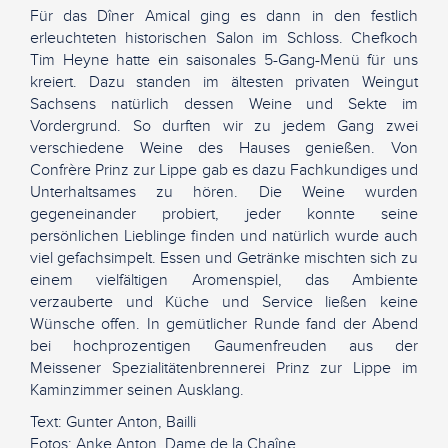
Für das Dîner Amical ging es dann in den festlich
erleuchteten historischen Salon im Schloss. Chefkoch
Tim Heyne hatte ein saisonales 5-Gang-Menü für uns
kreiert. Dazu standen im ältesten privaten Weingut
Sachsens natürlich dessen Weine und Sekte im
Vordergrund. So durften wir zu jedem Gang zwei
verschiedene Weine des Hauses genießen. Von
Confrère Prinz zur Lippe gab es dazu Fachkundiges und
Unterhaltsames zu hören. Die Weine wurden
gegeneinander probiert, jeder konnte seine
persönlichen Lieblinge finden und natürlich wurde auch
viel gefachsimpelt. Essen und Getränke mischten sich zu
einem vielfältigen Aromenspiel, das Ambiente
verzauberte und Küche und Service ließen keine
Wünsche offen. In gemütlicher Runde fand der Abend
bei hochprozentigen Gaumenfreuden aus der
Meissener Spezialitätenbrennerei Prinz zur Lippe im
Kaminzimmer seinen Ausklang.
Text: Gunter Anton, Bailli
Fotos: Anke Anton, Dame de la Chaîne