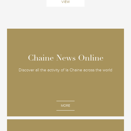
VIEW
Chaine News Online
Chaine News Online
Discover all the activity of la Chaine across the world
MORE