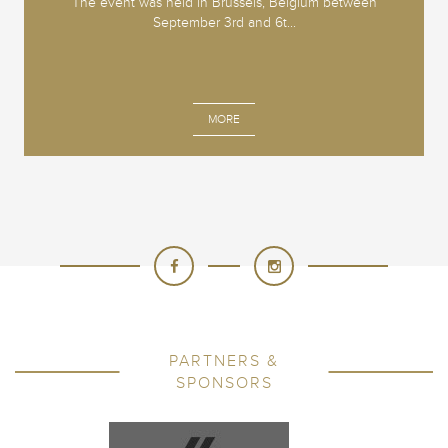
The event was held in Brussels, Belgium between
September 3rd and 6t...
MORE
PARTNERS &
SPONSORS