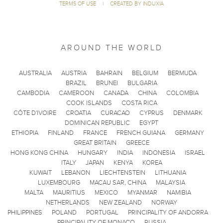
TERMS OF USE
|
CREATED BY INDUXIA
AROUND THE WORLD
AUSTRALIA
AUSTRIA
BAHRAIN
BELGIUM
BERMUDA
BRAZIL
BRUNEI
BULGARIA
CAMBODIA
CAMEROON
CANADA
CHINA
COLOMBIA
COOK ISLANDS
COSTA RICA
CÔTE D'IVOIRE
CROATIA
CURACAO
CYPRUS
DENMARK
DOMINICAN REPUBLIC
EGYPT
ETHIOPIA
FINLAND
FRANCE
FRENCH GUIANA
GERMANY
GREAT BRITAIN
GREECE
HONG KONG CHINA
HUNGARY
INDIA
INDONESIA
ISRAEL
ITALY
JAPAN
KENYA
KOREA
KUWAIT
LEBANON
LIECHTENSTEIN
LITHUANIA
LUXEMBOURG
MACAU SAR, CHINA
MALAYSIA
MALTA
MAURITIUS
MEXICO
MYANMAR
NAMIBIA
NETHERLANDS
NEW ZEALAND
NORWAY
PHILIPPINES
POLAND
PORTUGAL
PRINCIPALITY OF ANDORRA
PRINCIPALITY OF MONACO
RUSSIA