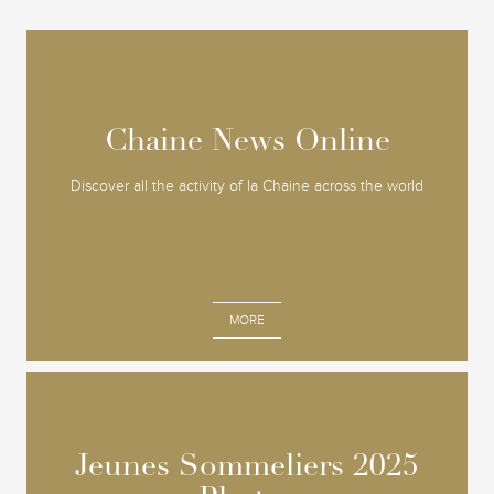
Chaine News Online
Chaine News Online
Discover all the activity of la Chaine across the world
MORE
Jeunes Sommeliers 2025
Jeunes Sommeliers 2025