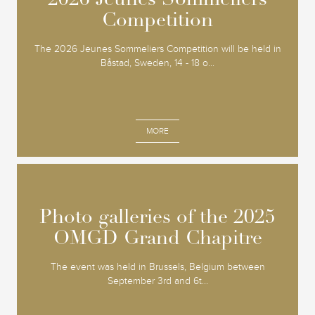
2026 Jeunes Sommeliers
2026 Jeunes Sommeliers
Competition
Competition
The 2026 Jeunes Sommeliers Competition will be held in
Båstad, Sweden, 14 - 18 o...
MORE
Photo galleries of the 2025
Photo galleries of the 2025
OMGD Grand Chapitre
OMGD Grand Chapitre
The event was held in Brussels, Belgium between
September 3rd and 6t...