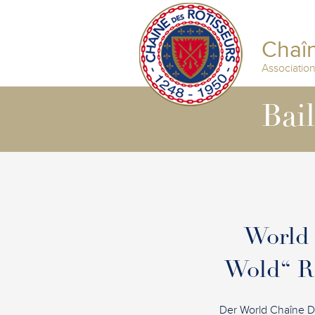
Chaîn
Associatio
Bai
World 
Wold“ R
Der World Chaîne D