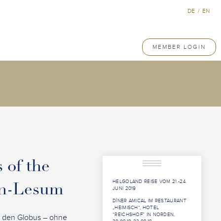
DE
/
EN
MEMBER LOGIN
 of the
HELGOLAND REISE VOM 21.-24.
en-Lesum
JUNI 2019
DÎNER AMICAL IM RESTAURANT
„HEIMISCH“, HOTEL
“REICHSHOF” IN NORDEN,
m den Globus – ohne