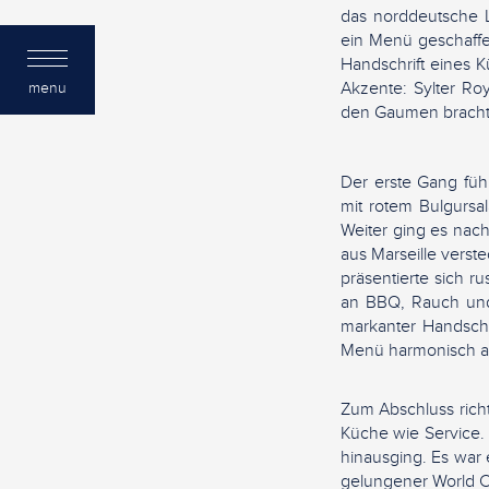
das norddeutsche L
ein Menü geschaffen
Handschrift eines K
Akzente: Sylter Ro
menu
den Gaumen brac
Der erste Gang führ
mit rotem Bulgursal
Weiter ging es nach 
aus Marseille verst
präsentierte sich ru
an BBQ, Rauch und 
markanter Handschr
Menü harmonisch a
Zum Abschluss rich
Küche wie Service.
hinausging. Es war 
gelungener World 