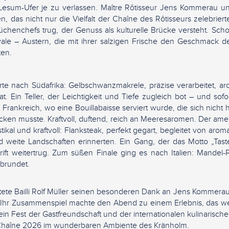
esum-Ufer je zu verlassen. Maître Rôtisseur Jens Kommerau u
, das nicht nur die Vielfalt der Chaîne des Rôtisseurs zelebrier
üchenchefs trug, der Genuss als kulturelle Brücke versteht. Scho
yale – Austern, die mit ihrer salzigen Frische den Geschmack d
hten.
te nach Südafrika: Gelbschwanzmakrele, präzise verarbeitet, ar
at. Ein Teller, der Leichtigkeit und Tiefe zugleich bot – und so
Frankreich, wo eine Bouillabaisse serviert wurde, die sich nicht 
ecken musste. Kraftvoll, duftend, reich an Meeresaromen. Der ame
stikal und kraftvoll: Flanksteak, perfekt gegart, begleitet von aroma
weite Landschaften erinnerten. Ein Gang, der das Motto „Taste
ift weitertrug. Zum süßen Finale ging es nach Italien: Mandel-P
brundet.
tete Bailli Rolf Müller seinen besonderen Dank an Jens Kommera
 Ihr Zusammenspiel machte den Abend zu einem Erlebnis, das we
ein Fest der Gastfreundschaft und der internationalen kulinarisch
Chaîne 2026 im wunderbaren Ambiente des Kränholm.