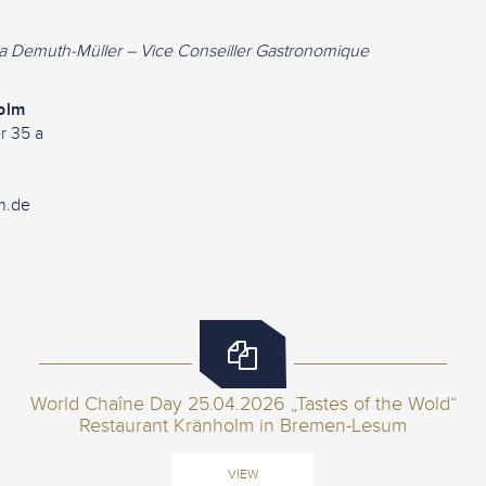
ka Demuth-Müller – Vice Conseiller Gastronomique
olm
r 35 a
0
m.de
World Chaîne Day 25.04.2026 „Tastes of the Wold“
Restaurant Kränholm in Bremen-Lesum
VIEW