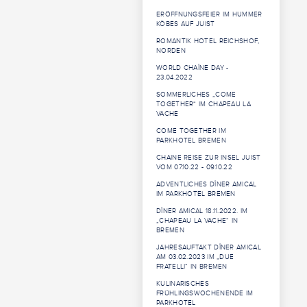
ERÖFFNUNGSFEIER IM HUMMER
KÖBES AUF JUIST
ROMANTIK HOTEL REICHSHOF,
NORDEN
WORLD CHAÎNE DAY -
23.04.2022
SOMMERLICHES „COME
TOGETHER“ IM CHAPEAU LA
VACHE
COME TOGETHER IM
PARKHOTEL BREMEN
CHAINE REISE ZUR INSEL JUIST
VOM 07.10.22 - 09.10.22
ADVENTLICHES DÎNER AMICAL
IM PARKHOTEL BREMEN
DÎNER AMICAL 18.11.2022. IM
„CHAPEAU LA VACHE“ IN
BREMEN
JAHRESAUFTAKT DÎNER AMICAL
AM 03.02.2023 IM „DUE
FRATELLI“ IN BREMEN
KULINARISCHES
FRÜHLINGSWOCHENENDE IM
PARKHOTEL