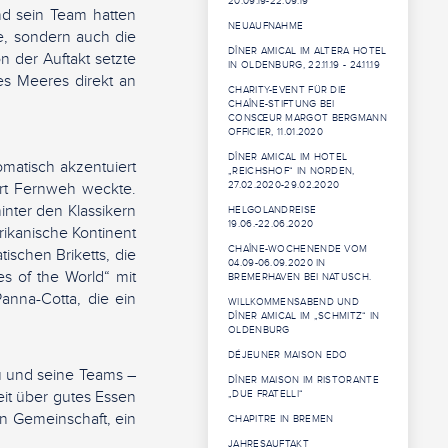
20.09.19-22.09.19
nd sein Team hatten
NEUAUFNAHME
te, sondern auch die
DÎNER AMICAL IM ALTERA HOTEL
n der Auftakt setzte
IN OLDENBURG, 22.11.19 - 24.11.19
es Meeres direkt an
CHARITY-EVENT FÜR DIE
CHAÎNE-STIFTUNG BEI
CONSŒUR MARGOT BERGMANN
OFFICIER, 11.01.2020
DÎNER AMICAL IM HOTEL
omatisch akzentuiert
„REICHSHOF“ IN NORDEN,
fort Fernweh weckte.
27.02.2020-29.02.2020
hinter den Klassikern
HELGOLANDREISE
19.06.-22.06.2020
rikanische Kontinent
CHAÎNE-WOCHENENDE VOM
tischen Briketts, die
04.09-06.09.2020 IN
s of the World“ mit
BREMERHAVEN BEI NATUSCH.
anna-Cotta, die ein
WILLKOMMENSABEND UND
DÎNER AMICAL IM „SCHMITZ“ IN
OLDENBURG
DÉJEUNER MAISON EDO
u und seine Teams –
DÎNER MAISON IM RISTORANTE
it über gutes Essen
„DUE FRATELLI“
en Gemeinschaft, ein
CHAPITRE IN BREMEN
JAHRESAUFTAKT