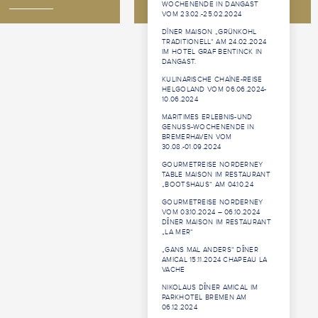
WOCHENENDE IN DANGAST
VOM 23.02.-25.02.2024
DÎNER MAISON „GRÜNKOHL
TRADITIONELL“ AM 24.02.2024
IM HOTEL GRAF BENTINCK IN
DANGAST.
KULINARISCHE CHAÎNE-REISE
HELGOLAND VOM 06.06.2024-
10.06.2024
MARITIMES ERLEBNIS-UND
GENUSS-WOCHENENDE IN
BREMERHAVEN VOM
30.08.-01.09.2024
GOURMETREISE NORDERNEY
TABLE MAISON IM RESTAURANT
„BOOTSHAUS“ AM 04.10.24
GOURMETREISE NORDERNEY
VOM 03.10.2024 – 06.10.2024
DȊNER MAISON IM RESTAURANT
„LA MER“
„GANS MAL ANDERS“ DȊNER
AMICAL 15.11.2024 CHAPEAU LA
VACHE
NIKOLAUS DȊNER AMICAL IM
PARKHOTEL BREMEN AM
06.12.2024