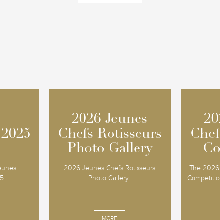
2026 Jeunes
2026 Jeunes
20
20
 2025
 2025
Chefs Rotisseurs
Chefs Rotisseurs
Chef
Chef
Photo Gallery
Photo Gallery
Co
Co
Jeunes
2026 Jeunes Chefs Rotisseurs
The 2026 
25
Photo Gallery
Competition
MORE