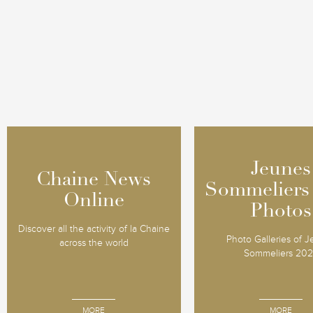
Jeunes
Jeunes
Chaine News
Chaine News
Sommeliers
Sommeliers
Online
Online
Photos
Photos
Discover all the activity of la Chaine
Photo Galleries of 
across the world
Sommeliers 20
MORE
MORE