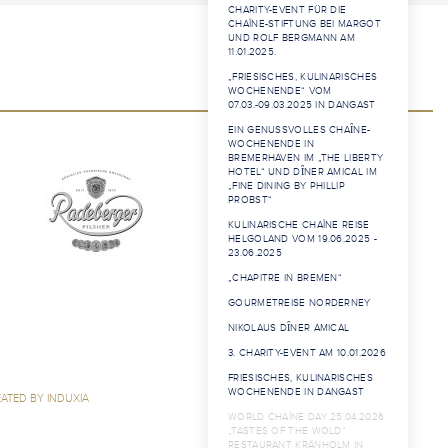
CHARITY-EVENT FÜR DIE
CHAÎNE-STIFTUNG BEI MARGOT
UND ROLF BERGMANN AM
11.01.2025.
„FRIESISCHES, KULINARISCHES
WOCHENENDE“ VOM
07.03.-09.03.2025 IN DANGAST
EIN GENUSSVOLLES CHAȊNE-
WOCHENENDE IN
BREMERHAVEN IM „THE LIBERTY
HOTEL“ UND DȊNER AMICAL IM
„FINE DINING BY PHILLIP
PROBST“
KULINARISCHE CHAÎNE REISE
HELGOLAND VOM 19.06.2025 -
23.06.2025
„CHAPITRE IN BREMEN“
GOURMETREISE NORDERNEY
NIKOLAUS DȊNER AMICAL
3. CHARITY-EVENT AM 10.01.2026
FRIESISCHES, KULINARISCHES
WOCHENENDE IN DANGAST
ATED BY INDUXIA
WORLD CHAÎNE DAY 25.04.2026
„TASTES OF THE WOLD“
RESTAURANT KRÄNHOLM IN