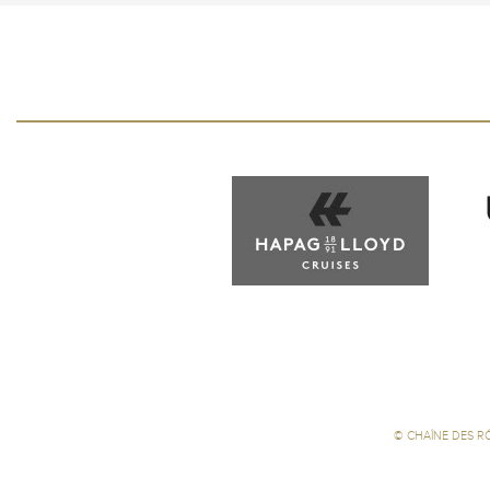
©
CHAÎNE DES R