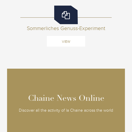
Sommerliches Genuss-Experiment
VIEW
Chaine News Online
Chaine News Online
Discover all the activity of la Chaine across the world