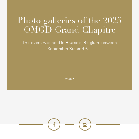
Photo galleries of the 2025
Photo galleries of the 2025
OMGD Grand Chapitre
OMGD Grand Chapitre
The event was held in Brussels, Belgium between
September 3rd and 6t...
MORE