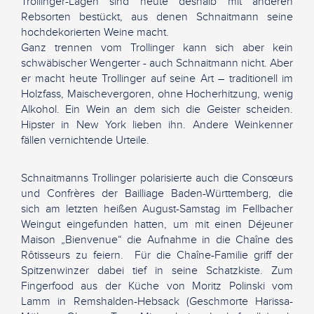
Trollinger-Lagen sind heute deshalb mit anderen
Rebsorten bestückt, aus denen Schnaitmann seine
hochdekorierten Weine macht.
Ganz trennen vom Trollinger kann sich aber kein
schwäbischer Wengerter - auch Schnaitmann nicht. Aber
er macht heute Trollinger auf seine Art – traditionell im
Holzfass, Maischevergoren, ohne Hocherhitzung, wenig
Alkohol. Ein Wein an dem sich die Geister scheiden.
Hipster in New York lieben ihn. Andere Weinkenner
fällen vernichtende Urteile.
Schnaitmanns Trollinger polarisierte auch die Consœurs
und Confrères der Bailliage Baden-Württemberg, die
sich am letzten heißen August-Samstag im Fellbacher
Weingut eingefunden hatten, um mit einen Déjeuner
Maison „Bienvenue“ die Aufnahme in die Chaîne des
Rôtisseurs zu feiern. Für die Chaîne-Familie griff der
Spitzenwinzer dabei tief in seine Schatzkiste. Zum
Fingerfood aus der Küche von Moritz Polinski vom
Lamm in Remshalden-Hebsack (Geschmorte Harissa-