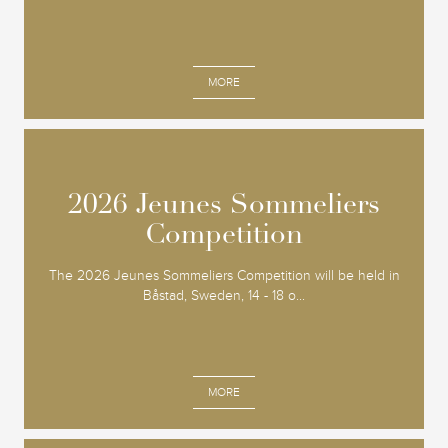
MORE
2026 Jeunes Sommeliers
2026 Jeunes Sommeliers
Competition
Competition
The 2026 Jeunes Sommeliers Competition will be held in
Båstad, Sweden, 14 - 18 o...
MORE