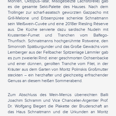
Möhren, Oktopus-Tatar, Misogebeizte Lachsforelle) gab
es die gesamte Sekt-Palette des Hauses. Nach dem
Trollinger zur scharf-asiatisch gewürzten Gazpacho mit
Grill-Melone und Erbsenpüree schenkte Schnaitmann
sein Weißwein-Cuvée und eine 2018er Riesling Réserve
aus. Die Küche servierte dazu sardische Nudeln mit
Krustentier-Fumet und Tranchen vom Balfego-
Thunfisch. Schnaitmanns hochgerühmte Rotweine, den
Simonroth Spätburgunder und das Große Gewächs vom
Lemberger aus der Fellbacher Spitzenlage Lämmler gab
es zum zweierlei Rind: einer geschmorten Ochsenbacke
und einer dünnen, gerollten Tranche vom Filet, in der
Kräuter aus dem Garten von Moritz Polinskis Großmutter
steckten – ein herzhafter und gleichzeitig erfrischender
Genuss an diesem heißen Sommerabend.
Zum Abschluss des Wein-Menüs überreichten Bailli
Joachim Schramm und Vice Chancelier-Argentier Prof.
Dr. Wolfgang Biegert die Plakette der Bruderschaft an
das Haus Schnaitmann und die Urkunden an Moritz