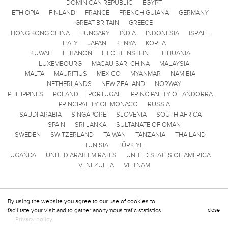
DOMINICAN REPUBLIC
EGYPT
ETHIOPIA
FINLAND
FRANCE
FRENCH GUIANA
GERMANY
GREAT BRITAIN
GREECE
HONG KONG CHINA
HUNGARY
INDIA
INDONESIA
ISRAEL
ITALY
JAPAN
KENYA
KOREA
KUWAIT
LEBANON
LIECHTENSTEIN
LITHUANIA
LUXEMBOURG
MACAU SAR, CHINA
MALAYSIA
MALTA
MAURITIUS
MEXICO
MYANMAR
NAMIBIA
NETHERLANDS
NEW ZEALAND
NORWAY
PHILIPPINES
POLAND
PORTUGAL
PRINCIPALITY OF ANDORRA
PRINCIPALITY OF MONACO
RUSSIA
SAUDI ARABIA
SINGAPORE
SLOVENIA
SOUTH AFRICA
SPAIN
SRI LANKA
SULTANATE OF OMAN
SWEDEN
SWITZERLAND
TAIWAN
TANZANIA
THAILAND
TUNISIA
TÜRKIYE
UGANDA
UNITED ARAB EMIRATES
UNITED STATES OF AMERICA
VENEZUELA
VIETNAM
By using the website you agree to our use of cookies to
facilitate your visit and to gather anonymous trafic statistics.
close
Privacy policy