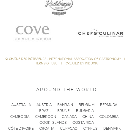
©
CHAÎNE DES RÔTISSEURS - INTERNATIONAL ASSOCIATION OF GASTRONOMY
|
TERMS OF USE
|
CREATED BY INDUXIA
AROUND THE WORLD
AUSTRALIA
AUSTRIA
BAHRAIN
BELGIUM
BERMUDA
BRAZIL
BRUNEI
BULGARIA
CAMBODIA
CAMEROON
CANADA
CHINA
COLOMBIA
COOK ISLANDS
COSTA RICA
CÔTE D'IVOIRE
CROATIA
CURACAO
CYPRUS
DENMARK