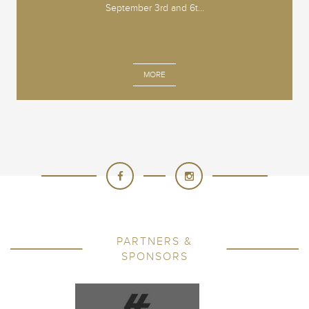
September 3rd and 6t...
MORE
PARTNERS &
SPONSORS