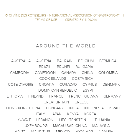
©
CHAÎNE DES RÔTISSEURS - INTERNATIONAL ASSOCIATION OF GASTRONOMY
|
TERMS OF USE
|
CREATED BY INDUXIA
AROUND THE WORLD
AUSTRALIA
AUSTRIA
BAHRAIN
BELGIUM
BERMUDA
BRAZIL
BRUNEI
BULGARIA
CAMBODIA
CAMEROON
CANADA
CHINA
COLOMBIA
COOK ISLANDS
COSTA RICA
CÔTE D'IVOIRE
CROATIA
CURACAO
CYPRUS
DENMARK
DOMINICAN REPUBLIC
EGYPT
ETHIOPIA
FINLAND
FRANCE
FRENCH GUIANA
GERMANY
GREAT BRITAIN
GREECE
HONG KONG CHINA
HUNGARY
INDIA
INDONESIA
ISRAEL
ITALY
JAPAN
KENYA
KOREA
KUWAIT
LEBANON
LIECHTENSTEIN
LITHUANIA
LUXEMBOURG
MACAU SAR, CHINA
MALAYSIA
MALTA
MAURITIUS
MEXICO
MYANMAR
NAMIBIA