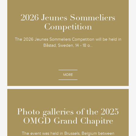
2026 Jeunes Sommeliers
2026 Jeunes Sommeliers
Competition
Competition
The 2026 Jeunes Sommeliers Competition will be held in
Båstad, Sweden, 14 - 18 o...
MORE
Photo galleries of the 2025
Photo galleries of the 2025
OMGD Grand Chapitre
OMGD Grand Chapitre
The event was held in Brussels, Belgium between