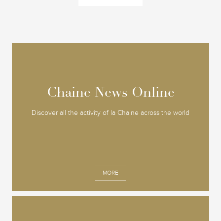
Chaine News Online
Chaine News Online
Discover all the activity of la Chaine across the world
MORE