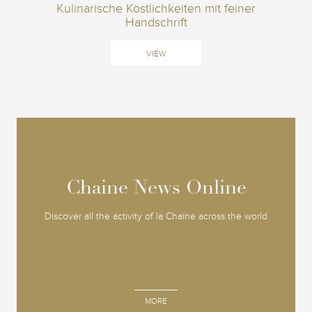
Kulinarische Köstlichkeiten mit feiner
Handschrift
VIEW
Chaine News Online
Chaine News Online
Discover all the activity of la Chaine across the world
MORE