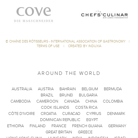
©
CHAÎNE DES RÔTISSEURS - INTERNATIONAL ASSOCIATION OF GASTRONOMY
|
TERMS OF USE
|
CREATED BY INDUXIA
AROUND THE WORLD
AUSTRALIA
AUSTRIA
BAHRAIN
BELGIUM
BERMUDA
BRAZIL
BRUNEI
BULGARIA
CAMBODIA
CAMEROON
CANADA
CHINA
COLOMBIA
COOK ISLANDS
COSTA RICA
CÔTE D'IVOIRE
CROATIA
CURACAO
CYPRUS
DENMARK
DOMINICAN REPUBLIC
EGYPT
ETHIOPIA
FINLAND
FRANCE
FRENCH GUIANA
GERMANY
GREAT BRITAIN
GREECE