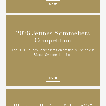
MORE
2026 Jeunes Sommeliers
2026 Jeunes Sommeliers
Competition
Competition
The 2026 Jeunes Sommeliers Competition will be held in
Båstad, Sweden, 14 - 18 o...
MORE