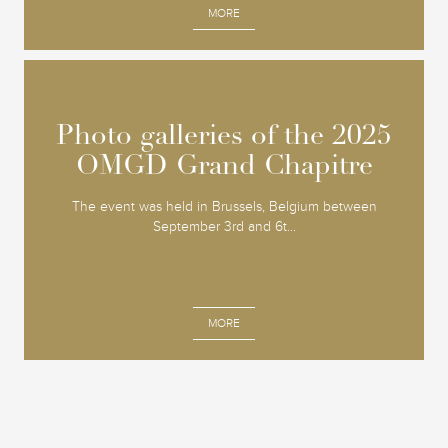
MORE
Photo galleries of the 2025
Photo galleries of the 2025
OMGD Grand Chapitre
OMGD Grand Chapitre
The event was held in Brussels, Belgium between
September 3rd and 6t...
MORE