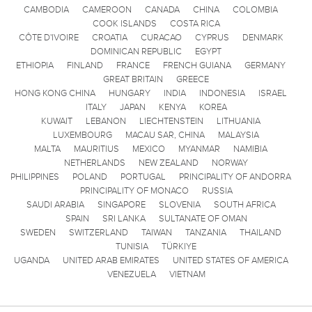
CAMBODIA
CAMEROON
CANADA
CHINA
COLOMBIA
COOK ISLANDS
COSTA RICA
CÔTE D'IVOIRE
CROATIA
CURACAO
CYPRUS
DENMARK
DOMINICAN REPUBLIC
EGYPT
ETHIOPIA
FINLAND
FRANCE
FRENCH GUIANA
GERMANY
GREAT BRITAIN
GREECE
HONG KONG CHINA
HUNGARY
INDIA
INDONESIA
ISRAEL
ITALY
JAPAN
KENYA
KOREA
KUWAIT
LEBANON
LIECHTENSTEIN
LITHUANIA
LUXEMBOURG
MACAU SAR, CHINA
MALAYSIA
MALTA
MAURITIUS
MEXICO
MYANMAR
NAMIBIA
NETHERLANDS
NEW ZEALAND
NORWAY
PHILIPPINES
POLAND
PORTUGAL
PRINCIPALITY OF ANDORRA
PRINCIPALITY OF MONACO
RUSSIA
SAUDI ARABIA
SINGAPORE
SLOVENIA
SOUTH AFRICA
SPAIN
SRI LANKA
SULTANATE OF OMAN
SWEDEN
SWITZERLAND
TAIWAN
TANZANIA
THAILAND
TUNISIA
TÜRKIYE
UGANDA
UNITED ARAB EMIRATES
UNITED STATES OF AMERICA
VENEZUELA
VIETNAM