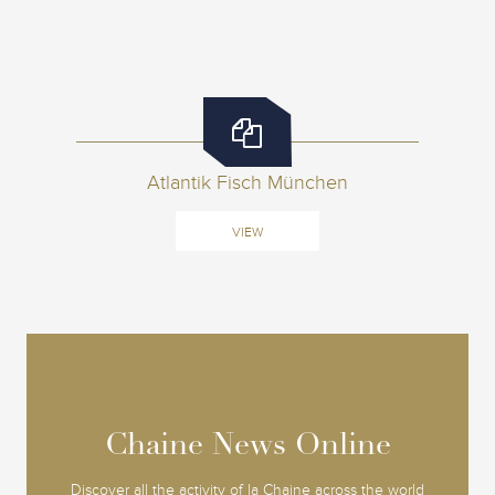
Atlantik Fisch München
VIEW
Chaine News Online
Chaine News Online
Discover all the activity of la Chaine across the world