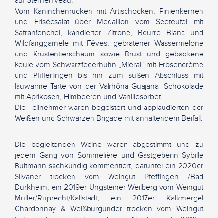
auf Sterneniveau:
Vom Kaninchenrücken mit Artischocken, Pinienkernen
und Friséesalat über Medaillon vom Seeteufel mit
Safranfenchel, kandierter Zitrone, Beurre Blanc und
Wildfanggarnele mit Fêves, gebratener Wassermelone
und Krustentierschaum sowie Brust und gebackene
Keule vom Schwarzfederhuhn „Mièral“ mit Erbsencrème
und Pfifferlingen bis hin zum süßen Abschluss mit
lauwarme Tarte von der Valrhôna Guajana- Schokolade
mit Aprikosen, Himbeeren und Vanillesorbet.
Die Teilnehmer waren begeistert und applaudierten der
Weißen und Schwarzen Brigade mit anhaltendem Beifall.
Die begleitenden Weine waren abgestimmt und zu
jedem Gang von Sommelière und Gastgeberin Sybille
Bultmann sachkundig kommentiert, darunter ein 2020er
Silvaner trocken vom Weingut Pfeffingen /Bad
Dürkheim, ein 2019er Ungsteiner Weilberg vom Weingut
Müller/Ruprecht/Kallstadt, ein 2017er Kalkmergel
Chardonnay & Weißburgunder trocken vom Weingut