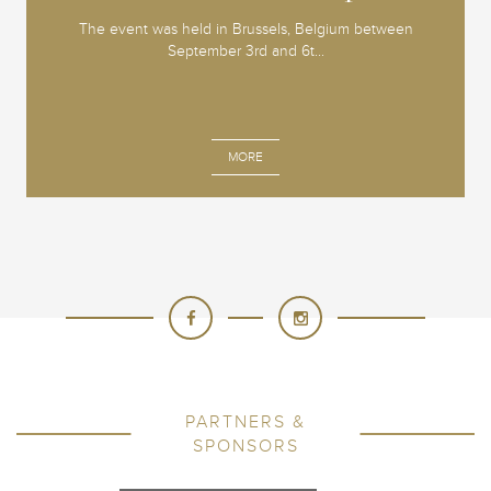
The event was held in Brussels, Belgium between
September 3rd and 6t...
MORE
PARTNERS &
SPONSORS