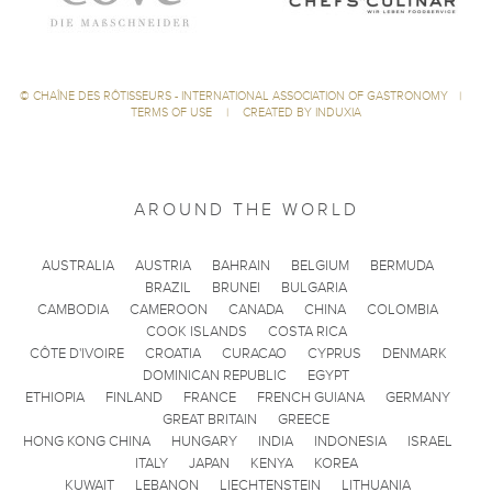
©
CHAÎNE DES RÔTISSEURS - INTERNATIONAL ASSOCIATION OF GASTRONOMY
|
TERMS OF USE
|
CREATED BY INDUXIA
AROUND THE WORLD
AUSTRALIA
AUSTRIA
BAHRAIN
BELGIUM
BERMUDA
BRAZIL
BRUNEI
BULGARIA
CAMBODIA
CAMEROON
CANADA
CHINA
COLOMBIA
COOK ISLANDS
COSTA RICA
CÔTE D'IVOIRE
CROATIA
CURACAO
CYPRUS
DENMARK
DOMINICAN REPUBLIC
EGYPT
ETHIOPIA
FINLAND
FRANCE
FRENCH GUIANA
GERMANY
GREAT BRITAIN
GREECE
HONG KONG CHINA
HUNGARY
INDIA
INDONESIA
ISRAEL
ITALY
JAPAN
KENYA
KOREA
KUWAIT
LEBANON
LIECHTENSTEIN
LITHUANIA