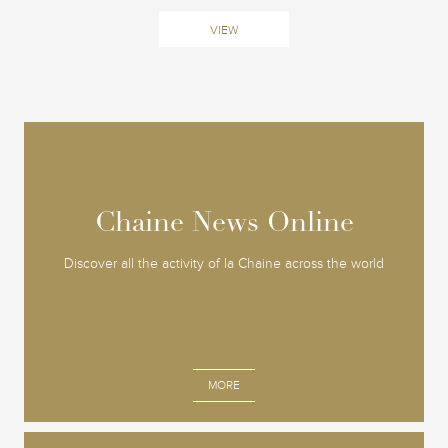
VIEW
Chaine News Online
Chaine News Online
Discover all the activity of la Chaine across the world
MORE