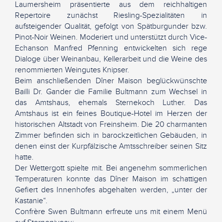
Laumersheim präsentierte aus dem reichhaltigen
Repertoire zunächst Riesling-Spezialitäten in
aufsteigender Qualität, gefolgt von Spätburgunder bzw.
Pinot-Noir Weinen. Moderiert und unterstützt durch Vice-
Echanson Manfred Pfenning entwickelten sich rege
Dialoge über Weinanbau, Kellerarbeit und die Weine des
renommierten Weingutes Knipser.
Beim anschließenden Dîner Maison beglückwünschte
Bailli Dr. Gander die Familie Bultmann zum Wechsel in
das Amtshaus, ehemals Sternekoch Luther. Das
Amtshaus ist ein feines Boutique-Hotel im Herzen der
historischen Altstadt von Freinsheim. Die 20 charmanten
Zimmer befinden sich in barockzeitlichen Gebäuden, in
denen einst der Kurpfälzische Amtsschreiber seinen Sitz
hatte.
Der Wettergott spielte mit. Bei angenehm sommerlichen
Temperaturen konnte das Dîner Maison im schattigen
Gefiert des Innenhofes abgehalten werden, „unter der
Kastanie“.
Confrère Swen Bultmann erfreute uns mit einem Menü