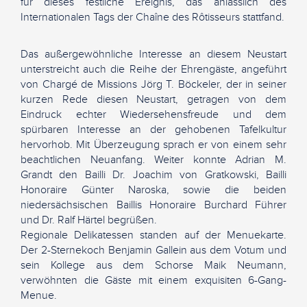
für dieses festliche Ereignis, das anlässlich des
Internationalen Tags der Chaîne des Rôtisseurs stattfand.
Das außergewöhnliche Interesse an diesem Neustart
unterstreicht auch die Reihe der Ehrengäste, angeführt
von Chargé de Missions Jörg T. Böckeler, der in seiner
kurzen Rede diesen Neustart, getragen von dem
Eindruck echter Wiedersehensfreude und dem
spürbaren Interesse an der gehobenen Tafelkultur
hervorhob. Mit Überzeugung sprach er von einem sehr
beachtlichen Neuanfang. Weiter konnte Adrian M.
Grandt den Bailli Dr. Joachim von Gratkowski, Bailli
Honoraire Günter Naroska, sowie die beiden
niedersächsischen Baillis Honoraire Burchard Führer
und Dr. Ralf Härtel begrüßen.
Regionale Delikatessen standen auf der Menuekarte.
Der 2-Sternekoch Benjamin Gallein aus dem Votum und
sein Kollege aus dem Schorse Maik Neumann,
verwöhnten die Gäste mit einem exquisiten 6-Gang-
Menue.