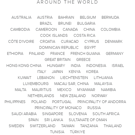
AROUND THE WORLD
AUSTRALIA
AUSTRIA
BAHRAIN
BELGIUM
BERMUDA
BRAZIL
BRUNEI
BULGARIA
CAMBODIA
CAMEROON
CANADA
CHINA
COLOMBIA
COOK ISLANDS
COSTA RICA
CÔTE D'IVOIRE
CROATIA
CURACAO
CYPRUS
DENMARK
DOMINICAN REPUBLIC
EGYPT
ETHIOPIA
FINLAND
FRANCE
FRENCH GUIANA
GERMANY
GREAT BRITAIN
GREECE
HONG KONG CHINA
HUNGARY
INDIA
INDONESIA
ISRAEL
ITALY
JAPAN
KENYA
KOREA
KUWAIT
LEBANON
LIECHTENSTEIN
LITHUANIA
LUXEMBOURG
MACAU SAR, CHINA
MALAYSIA
MALTA
MAURITIUS
MEXICO
MYANMAR
NAMIBIA
NETHERLANDS
NEW ZEALAND
NORWAY
PHILIPPINES
POLAND
PORTUGAL
PRINCIPALITY OF ANDORRA
PRINCIPALITY OF MONACO
RUSSIA
SAUDI ARABIA
SINGAPORE
SLOVENIA
SOUTH AFRICA
SPAIN
SRI LANKA
SULTANATE OF OMAN
SWEDEN
SWITZERLAND
TAIWAN
TANZANIA
THAILAND
TUNISIA
TÜRKIYE