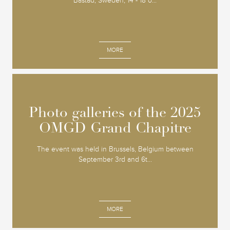
Båstad, Sweden, 14 - 18 o...
MORE
Photo galleries of the 2025
Photo galleries of the 2025
OMGD Grand Chapitre
OMGD Grand Chapitre
The event was held in Brussels, Belgium between
September 3rd and 6t...
MORE