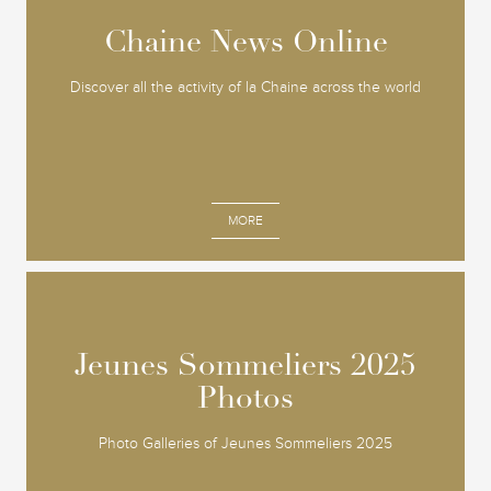
Chaine News Online
Chaine News Online
Discover all the activity of la Chaine across the world
MORE
Jeunes Sommeliers 2025
Jeunes Sommeliers 2025
Photos
Photos
Photo Galleries of Jeunes Sommeliers 2025