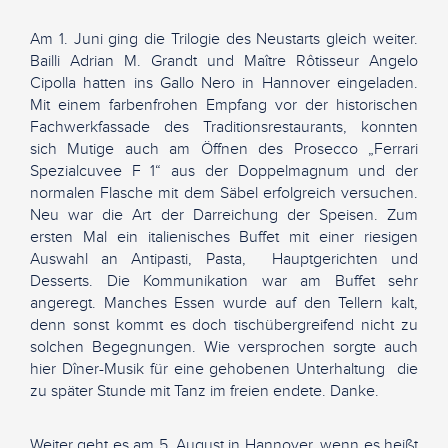
Am 1. Juni ging die Trilogie des Neustarts gleich weiter.
Bailli Adrian M. Grandt und Maître Rôtisseur Angelo
Cipolla hatten ins Gallo Nero in Hannover eingeladen.
Mit einem farbenfrohen Empfang vor der historischen
Fachwerkfassade des Traditionsrestaurants, konnten
sich Mutige auch am Öffnen des Prosecco „Ferrari
Spezialcuvee F 1“ aus der Doppelmagnum und der
normalen Flasche mit dem Säbel erfolgreich versuchen.
Neu war die Art der Darreichung der Speisen. Zum
ersten Mal ein italienisches Buffet mit einer riesigen
Auswahl an Antipasti, Pasta, Hauptgerichten und
Desserts. Die Kommunikation war am Buffet sehr
angeregt. Manches Essen wurde auf den Tellern kalt,
denn sonst kommt es doch tischübergreifend nicht zu
solchen Begegnungen. Wie versprochen sorgte auch
hier Dîner-Musik für eine gehobenen Unterhaltung die
zu später Stunde mit Tanz im freien endete. Danke.
Weiter geht es am 5. August in Hannover, wenn es heißt