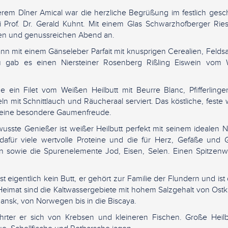
erem Dîner Amical war die herzliche Begrüßung im festlich ge
i Prof. Dr. Gerald Kuhnt. Mit einem Glas Schwarzhofberger Riesl
en und genussreichen Abend an.
n mit einem Gänseleber Parfait mit knusprigen Cerealien, Felds
 gab es einen Niersteiner Rosenberg Rißling Eiswein vom 
 ein Filet vom Weißen Heilbutt mit Beurre Blanc, Pfifferlingen
ln mit Schnittlauch und Räucheraal serviert. Das köstliche, feste
 eine besondere Gaumenfreude.
sste Genießer ist weißer Heilbutt perfekt mit seinem idealen Nä
 dafür viele wertvolle Proteine und die für Herz, Gefäße und 
 sowie die Spurenelemente Jod, Eisen, Selen. Einen Spitzenwe
st eigentlich kein Butt, er gehört zur Familie der Flundern und is
 Heimat sind die Kaltwassergebiete mit hohem Salzgehalt von Ost
ansk, von Norwegen bis in die Biscaya.
hrter er sich von Krebsen und kleineren Fischen. Große Heilb