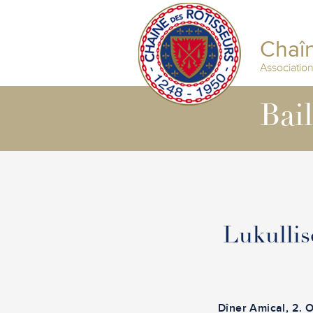
Chaîn
Associatio
Bai
Lukullis
Dîner Amical
, 2. 