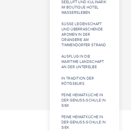
SEELUFT UND KULINARIK
IM BOUTIQUE HOTEL
WASSERSLEBEN
SÜSSE LEIDENSCHAFT U
ND ÜBERRASCHENDE A
ROMEN IN DER O
RANGERIE AM T
IMMENDORFER STRAND
AUSFLUG IN DIE
MARITIME LANDSCHAFT
AN DER UNTERELBE
IN TRADITION DER
RÔTISSEURS
FEINE HEIMATKÜCHE IN
DER GENUSS-SCHULE IN
SIEK
FEINE HEIMATKÜCHE IN
DER GENUSS-SCHULE IN
SIEK