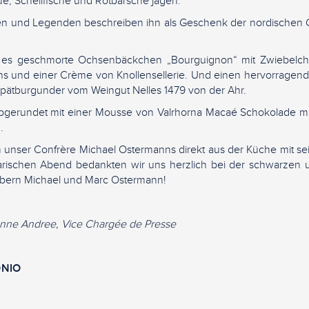
ue, Schellfische und Rotbarsche jagen.
 und Legenden beschreiben ihn als Geschenk der nordischen Gött
es geschmorte Ochsenbäckchen „Bourguignon“ mit Zwiebelch
 und einer Crème von Knollensellerie. Und einen hervorragend
Spätburgunder vom Weingut Nelles 1479 von der Ahr.
erundet mit einer Mousse von Valrhorna Macaé Schokolade mit
.
unser Confrère Michael Ostermanns direkt aus der Küche mit s
arischen Abend bedankten wir uns herzlich bei der schwarzen 
bern Michael und Marc Ostermann!
sanne Andree, Vice Chargée de Presse
ONIO