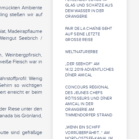
GLAS UND SCHÄTZE AUS
schmückten Ambiente
DEM WASSER IN DER
ing stießen wir auf
ORANGERIE
PAIR DE LA CHAÎNE GEHT
alat, Madeirapflaume
AUF SEINE LETZTE
Weingut Seebrich /
GROSSE REISE
WELTNATURERBE
, Weinbergpfirsich,
 weiße Fleisch war in
„DER SEEHOF“ AM
14.12.2019 ADVENTLICHES
DÎNER AMICAL
hrstoffprofil: Wenig
Gehirn so wichtigen
CONCOURS RÉGIONAL
rt erreicht er beim
DES JEUNES CHEFS
RÔTISSEURS UND DÎNER
AMICAL IN DER
t der Riese unter den
ORANGERIE AM
kanada bis Grönland,
TIMMENDORFER STRAND
„WENN EIN SCHIFF
utte sind gefräßige
VORRÜBERFÄHRT…“ AM
NORD-OSTSEE-KANAL IM