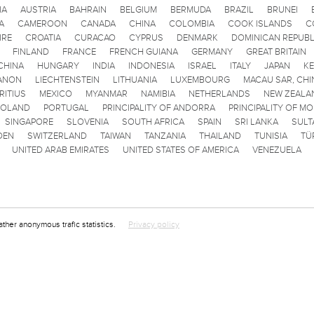
IA
AUSTRIA
BAHRAIN
BELGIUM
BERMUDA
BRAZIL
BRUNEI
A
CAMEROON
CANADA
CHINA
COLOMBIA
COOK ISLANDS
C
IRE
CROATIA
CURACAO
CYPRUS
DENMARK
DOMINICAN REPUBL
FINLAND
FRANCE
FRENCH GUIANA
GERMANY
GREAT BRITAIN
CHINA
HUNGARY
INDIA
INDONESIA
ISRAEL
ITALY
JAPAN
K
ANON
LIECHTENSTEIN
LITHUANIA
LUXEMBOURG
MACAU SAR, CHI
RITIUS
MEXICO
MYANMAR
NAMIBIA
NETHERLANDS
NEW ZEALA
POLAND
PORTUGAL
PRINCIPALITY OF ANDORRA
PRINCIPALITY OF M
SINGAPORE
SLOVENIA
SOUTH AFRICA
SPAIN
SRI LANKA
SULT
DEN
SWITZERLAND
TAIWAN
TANZANIA
THAILAND
TUNISIA
TÜ
UNITED ARAB EMIRATES
UNITED STATES OF AMERICA
VENEZUELA
ather anonymous trafic statistics.
Privacy policy