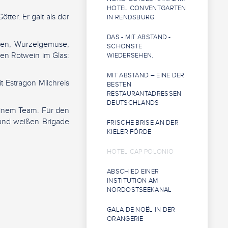
HOTEL CONVENTGARTEN
er. Er galt als der
IN RENDSBURG
DAS - MIT ABSTAND -
en, Wurzelgemüse,
SCHÖNSTE
en Rotwein im Glas:
WIEDERSEHEN.
MIT ABSTAND – EINE DER
 Estragon Milchreis
BESTEN
RESTAURANTADRESSEN
DEUTSCHLANDS
einem Team. Für den
und weißen Brigade
FRISCHE BRISE AN DER
KIELER FÖRDE
HOTEL CAP POLONIO
ABSCHIED EINER
INSTITUTION AM
NORDOSTSEEKANAL
GALA DE NOËL IN DER
ORANGERIE