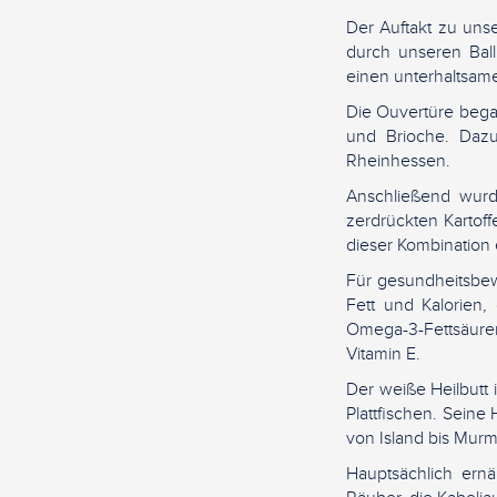
Der Auftakt zu uns
durch unseren Ball
einen unterhaltsam
Die Ouvertüre began
und Brioche. Dazu
Rheinhessen.
Anschließend wurde
zerdrückten Kartoffe
dieser Kombination
Für gesundheitsbewu
Fett und Kalorien,
Omega-3-Fettsäuren
Vitamin E.
Der weiße Heilbutt i
Plattfischen. Seine
von Island bis Murm
Hauptsächlich ernä