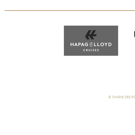
©
CHAÎNE DES R