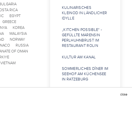
BULGARIA
KULINARISCHES
OSTA RICA
KLEINOD IN LÄNDLICHER
IC
EGYPT
IDYLLE
GREECE
ENYA
KOREA
„KITCHEN POSSIBLE“ -
NA
MALAYSIA
GEFÜLLTE MARENSIN
ND
NORWAY
PERLHUHNBRUST IM
ONACO
RUSSIA
RESTAURANT ROLIN
ANATE OF OMAN
RKIYE
KULTUR AM KANAL
VIETNAM
SOMMERLICHES DÎNER IM
SEEHOF AM KÜCHENSEE
IN RATZEBURG
ERST DIE ARBEIT, DANN
close
DER GENUSS
LANZAROTE-REISE DER
CHAÎNE-BAILLIAGE
SCHLESWIG-HOLSTEIN
GOLDENER