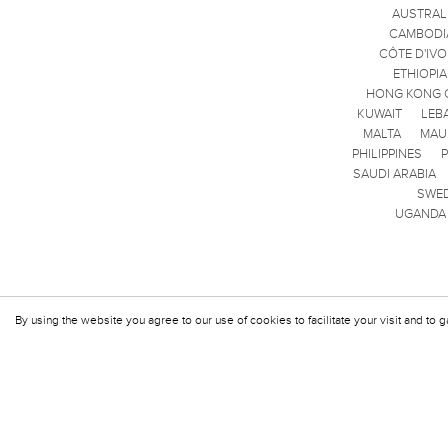
AUSTRAL
CAMBODI
CÔTE D'IVO
ETHIOPIA
HONG KONG 
KUWAIT
LEB
MALTA
MAU
PHILIPPINES
SAUDI ARABIA
SWE
UGANDA
By using the website you agree to our use of cookies to facilitate your visit and to g