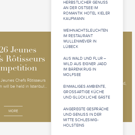
HERBSTLICHER GENUSS
AN DER OSTSEE IM
ROMANTIK HOTEL KIELER
KAUFMANN
WEIHNACHTSLEUCHTEN
IM RESTAURANT
WULLENWEVER IN
2026 Jeunes
2026 Jeunes
LÜBECK
26 Jeunes
26 Jeunes
Sommeliers
Sommeliers
s Rôtisseurs
s Rôtisseurs
AUS WALD UND FLUR –
WILD AUS EIGNER JAGD
Competition
Competition
mpetition
mpetition
IM BÄRENKRUG IN
MOLFSEE
The 2026 Jeunes Sommeliers
Jeunes Chefs Rôtisseurs
Competition will be held in Båstad,
 will be held in Istanbul...
EINMALIGES AMBIENTE,
Sweden, 14 - 18 o...
GROSSARTIGE KÜCHE U
ND GLÜCKLICHE GÄSTE
ANGEREGTE GESPRÄCHE
MORE
MORE
UND GENUSS IN DER
MITTE SCHLESWIG-
HOLSTEINS