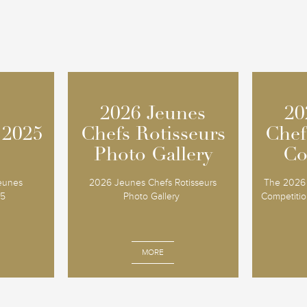
2026 Jeunes
2026 Jeunes
20
20
 2025
 2025
Chefs Rotisseurs
Chefs Rotisseurs
Chef
Chef
Photo Gallery
Photo Gallery
Co
Co
Jeunes
2026 Jeunes Chefs Rotisseurs
The 2026 
25
Photo Gallery
Competition
MORE