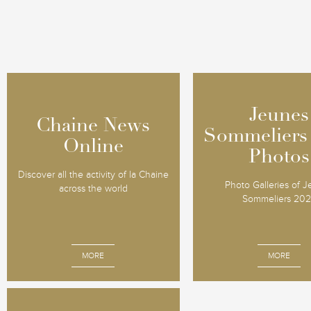
Jeunes
Jeunes
Chaine News
Chaine News
Sommeliers
Sommeliers
Online
Online
Photos
Photos
Discover all the activity of la Chaine
Photo Galleries of 
across the world
Sommeliers 20
MORE
MORE