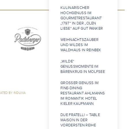
KULINARISCHER
HOCHGENUSS IM
GOURMETRESTAURANT
„1797“ IN DER „OLEN
LIESE“ AUF GUT PANKER
WEIHNACHTSZAUBER
UND WILDES IM
WALDHAUS IN REINBEK
„WILDE“
GENUSSMOMENTE IM
BÄRENKRUG IN MOLFSEE
GROSSER GENUSS IM F
INE-DINING R
ATED BY INDUXIA
ESTAURANT AHLMANNS I
M ROMANTIK HOTEL K
IELER KAUFMANN
DUE FRATELLI – TABLE
MAISON IN DER
VORDERSTEN REIHE