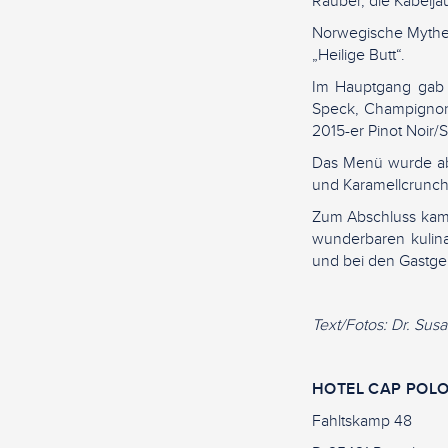
Räuber, die Kabelja
Norwegische Mythen
„Heilige Butt“.
Im Hauptgang gab 
Speck, Champignons
2015-er Pinot Noir/
Das Menü wurde abg
und Karamellcrunch
Zum Abschluss kam 
wunderbaren kulin
und bei den Gastge
Text/Fotos: Dr. Su
HOTEL CAP POL
Fahltskamp 48