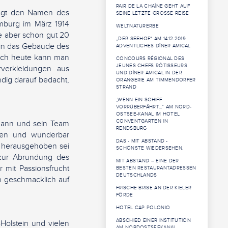
PAIR DE LA CHAÎNE GEHT AUF
trägt den Namen des
SEINE LETZTE GROSSE REISE
mburg im März 1914
WELTNATURERBE
se aber schon gut 20
„DER SEEHOF“ AM 14.12.2019
 in das Gebäude des
ADVENTLICHES DÎNER AMICAL
Noch heute kann man
CONCOURS RÉGIONAL DES
JEUNES CHEFS RÔTISSEURS
verkleidungen aus
UND DÎNER AMICAL IN DER
dig darauf bedacht,
ORANGERIE AM TIMMENDORFER
STRAND
„WENN EIN SCHIFF
VORRÜBERFÄHRT…“ AM NORD-
OSTSEE-KANAL IM HOTEL
CONVENTGARTEN IN
rmann und sein Team
RENDSBURG
teten und wunderbar
DAS - MIT ABSTAND -
 herausgehoben sei
SCHÖNSTE WIEDERSEHEN.
 zur Abrundung des
MIT ABSTAND – EINE DER
mit Passionsfrucht
BESTEN RESTAURANTADRESSEN
DEUTSCHLANDS
ch geschmacklich auf
FRISCHE BRISE AN DER KIELER
FÖRDE
HOTEL CAP POLONIO
ABSCHIED EINER INSTITUTION
g-Holstein und vielen
AM NORDOSTSEEKANAL