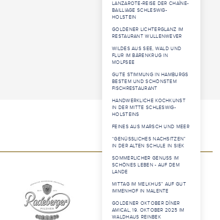
LANZAROTE-REISE DER CHAÎNE-
BAILLIAGE SCHLESWIG-
HOLSTEIN
GOLDENER LICHTERGLANZ IM
RESTAURANT WULLENWEVER
WILDES AUS SEE, WALD UND
FLUR IM BÄRENKRUG IN
MOLFSEE
GUTE STIMMUNG IN HAMBURGS
BESTEM UND SCHÖNSTEM
FISCHRESTAURANT
HANDWERKLICHE KOCHKUNST
IN DER MITTE SCHLESWIG-
HOLSTEINS
FEINES AUS MARSCH UND MEER
“GENÜSSLICHES NACHSITZEN”
IN DER ALTEN SCHULE IN SIEK
SOMMERLICHER GENUSS IM
SCHÖNES LEBEN - AUF DEM
LANDE
MITTAG IM MELKHUS” AUF GUT
IMMENHOF IN MALENTE
GOLDENER OKTOBER DÎNER
AMICAL, 19. OKTOBER 2025 IM
WALDHAUS REINBEK