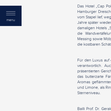
Das Hotel „Cap Pol
Hamburger Dreisch
vom Stapel lief, we
menu
Jahre später wiede
damaligen Hotels „
die Wandvertäfel
Messing sowie Möbe
die kostbaren Schät
Für den Luxus auf 
verantwortlich. Au
präsentierten Ger
das butterzarte F
Aromas geflämmtem
und Limone, als Rin
Sterneniveau.
Bailli Prof. Dr. Ger