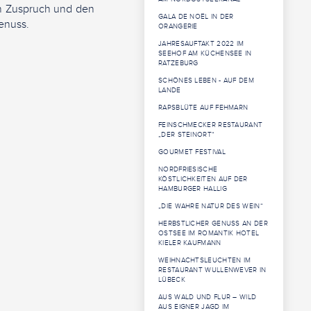
en Zuspruch und den
GALA DE NOËL IN DER
enuss.
ORANGERIE
JAHRESAUFTAKT 2022 IM
SEEHOF AM KÜCHENSEE IN
RATZEBURG
SCHÖNES LEBEN - AUF DEM
LANDE
RAPSBLÜTE AUF FEHMARN
FEINSCHMECKER RESTAURANT
„DER STEINORT“
GOURMET FESTIVAL
NORDFRIESISCHE
KÖSTLICHKEITEN AUF DER
HAMBURGER HALLIG
„DIE WAHRE NATUR DES WEIN“
HERBSTLICHER GENUSS AN DER
OSTSEE IM ROMANTIK HOTEL
KIELER KAUFMANN
WEIHNACHTSLEUCHTEN IM
RESTAURANT WULLENWEVER IN
LÜBECK
AUS WALD UND FLUR – WILD
AUS EIGNER JAGD IM