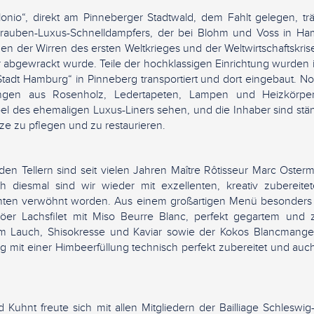
onio“, direkt am Pinneberger Stadtwald, dem Fahlt gelegen, 
rauben-Luxus-Schnelldampfers, der bei Blohm und Voss in Ha
gen der Wirren des ersten Weltkrieges und der Weltwirtschaftskri
r abgewrackt wurde. Teile der hochklassigen Einrichtung wurden
Stadt Hamburg“ in Pinneberg transportiert und dort eingebaut. 
ungen aus Rosenholz, Ledertapeten, Lampen und Heizkörper
l des ehemaligen Luxus-Liners sehen, und die Inhaber sind stän
ze zu pflegen und zu restaurieren.
den Tellern sind seit vielen Jahren Maître Rôtisseur Marc Oste
ch diesmal sind wir wieder mit exzellenten, kreativ zuberei
ichten verwöhnt worden. Aus einem großartigen Menü besonders
äröer Lachsfilet mit Miso Beurre Blanc, perfekt gegartem und
 Lauch, Shisokresse und Kaviar sowie der Kokos Blancmanger 
g mit einer Himbeerfüllung technisch perfekt zubereitet und au
ald Kuhnt freute sich mit allen Mitgliedern der Bailliage Schleswi