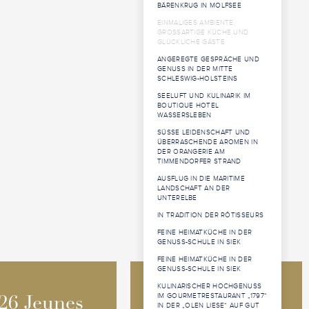
BÄRENKRUG IN MOLFSEE
EINMALIGES AMBIENTE,
GROSSARTIGE KÜCHE UND G
LÜCKLICHE GÄSTE
ANGEREGTE GESPRÄCHE UND
GENUSS IN DER MITTE
SCHLESWIG-HOLSTEINS
SEELUFT UND KULINARIK IM
BOUTIQUE HOTEL
WASSERSLEBEN
SÜSSE LEIDENSCHAFT UND Ü
BERRASCHENDE AROMEN IN D
ER ORANGERIE AM T
IMMENDORFER STRAND
AUSFLUG IN DIE MARITIME
LANDSCHAFT AN DER
UNTERELBE
IN TRADITION DER RÔTISSEURS
FEINE HEIMATKÜCHE IN DER
GENUSS-SCHULE IN SIEK
FEINE HEIMATKÜCHE IN DER
GENUSS-SCHULE IN SIEK
KULINARISCHER HOCHGENUSS
2026 Jeunes
2026 Jeunes
IM GOURMETRESTAURANT „1797“
26 Jeunes
26 Jeunes
IN DER „OLEN LIESE“ AUF GUT