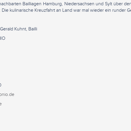
achbarten Bailliagen Hamburg, Niedersachsen und Sylt über d
Die kulinarische Kreuzfahrt an Land war mal wieder ein runder G
 Gerald Kuhnt, Bailli
IO
0
onio.de
e