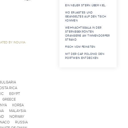
EIN NEUER STERN ÜBER KIEL
WO ERJAGTES UND
GEANGELTES AUF DEN TISCH
KOMMEN
WEIHNACHTSGALA IN DER
STERNEGEKRÖNTEN
ORANGERIE AM TIMMENDORFER
STRAND
ATED BY INDUXIA
FISCH VOM FEINSTEN
MIT DER CAP POLONIO DEN
PORTWEIN ENTDECKEN
BULGARIA
OSTA RICA
IC
EGYPT
GREECE
ENYA
KOREA
NA
MALAYSIA
ND
NORWAY
ONACO
RUSSIA