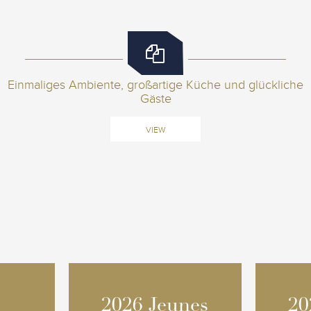
Einmaliges Ambiente, großartige Küche und glückliche
Gäste
VIEW
2026 Jeunes
2026 Jeunes
20
20