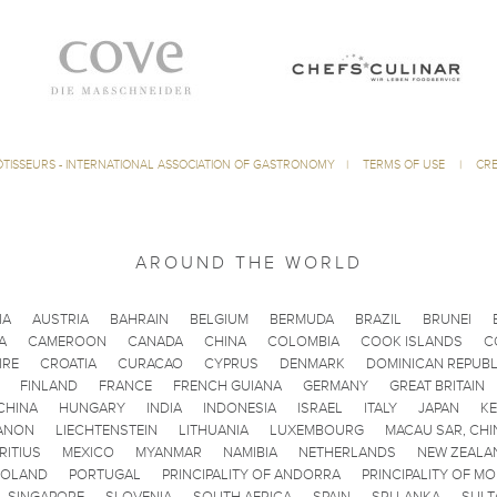
ÔTISSEURS - INTERNATIONAL ASSOCIATION OF GASTRONOMY
|
TERMS OF USE
|
CRE
AROUND THE WORLD
IA
AUSTRIA
BAHRAIN
BELGIUM
BERMUDA
BRAZIL
BRUNEI
A
CAMEROON
CANADA
CHINA
COLOMBIA
COOK ISLANDS
C
IRE
CROATIA
CURACAO
CYPRUS
DENMARK
DOMINICAN REPUBL
FINLAND
FRANCE
FRENCH GUIANA
GERMANY
GREAT BRITAIN
CHINA
HUNGARY
INDIA
INDONESIA
ISRAEL
ITALY
JAPAN
K
ANON
LIECHTENSTEIN
LITHUANIA
LUXEMBOURG
MACAU SAR, CHI
RITIUS
MEXICO
MYANMAR
NAMIBIA
NETHERLANDS
NEW ZEALA
POLAND
PORTUGAL
PRINCIPALITY OF ANDORRA
PRINCIPALITY OF M