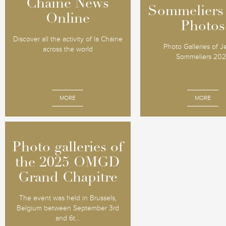
Chaine News
Chaine News
Sommeliers
Sommeliers
Online
Online
Photos
Photos
Discover all the activity of la Chaine
Photo Galleries of 
across the world
Sommeliers 20
MORE
MORE
Photo galleries of
Photo galleries of
the 2025 OMGD
the 2025 OMGD
Grand Chapitre
Grand Chapitre
The event was held in Brussels,
Belgium between September 3rd
and 6t...