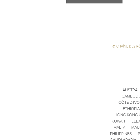
©
CHAÎNE DES R
AUSTRAL
CAMBODI
CÔTE D'IVO
ETHIOPIA
HONG KONG 
KUWAIT
LEB
MALTA
MAU
PHILIPPINES