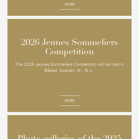
MORE
2026 Jeunes Sommeliers
2026 Jeunes Sommeliers
Competition
Competition
The 2026 Jeunes Sommeliers Competition will be held in
Båstad, Sweden, 14 - 18 o...
MORE