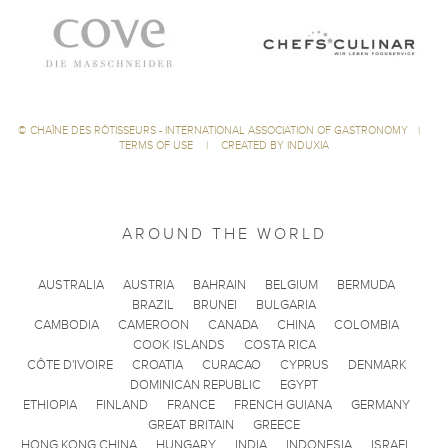
©
CHAÎNE DES RÔTISSEURS - INTERNATIONAL ASSOCIATION OF GASTRONOMY
|
TERMS OF USE
|
CREATED BY INDUXIA
AROUND THE WORLD
AUSTRALIA
AUSTRIA
BAHRAIN
BELGIUM
BERMUDA
BRAZIL
BRUNEI
BULGARIA
CAMBODIA
CAMEROON
CANADA
CHINA
COLOMBIA
COOK ISLANDS
COSTA RICA
CÔTE D'IVOIRE
CROATIA
CURACAO
CYPRUS
DENMARK
DOMINICAN REPUBLIC
EGYPT
ETHIOPIA
FINLAND
FRANCE
FRENCH GUIANA
GERMANY
GREAT BRITAIN
GREECE
HONG KONG CHINA
HUNGARY
INDIA
INDONESIA
ISRAEL