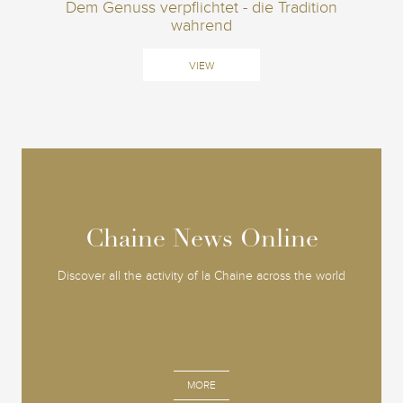
Dem Genuss verpflichtet - die Tradition
wahrend
VIEW
Chaine News Online
Chaine News Online
Discover all the activity of la Chaine across the world
MORE