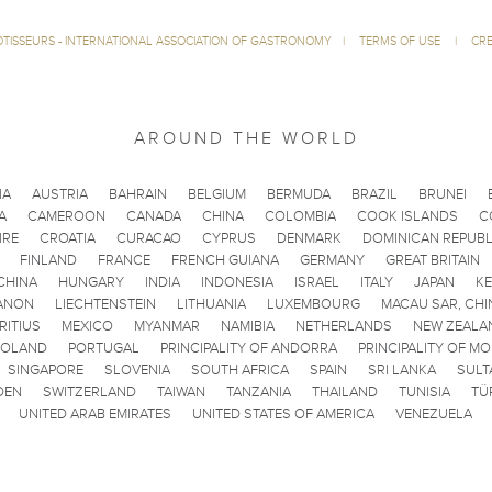
ÔTISSEURS - INTERNATIONAL ASSOCIATION OF GASTRONOMY
|
TERMS OF USE
|
CRE
AROUND THE WORLD
IA
AUSTRIA
BAHRAIN
BELGIUM
BERMUDA
BRAZIL
BRUNEI
A
CAMEROON
CANADA
CHINA
COLOMBIA
COOK ISLANDS
C
IRE
CROATIA
CURACAO
CYPRUS
DENMARK
DOMINICAN REPUBL
FINLAND
FRANCE
FRENCH GUIANA
GERMANY
GREAT BRITAIN
CHINA
HUNGARY
INDIA
INDONESIA
ISRAEL
ITALY
JAPAN
K
ANON
LIECHTENSTEIN
LITHUANIA
LUXEMBOURG
MACAU SAR, CHI
RITIUS
MEXICO
MYANMAR
NAMIBIA
NETHERLANDS
NEW ZEALA
POLAND
PORTUGAL
PRINCIPALITY OF ANDORRA
PRINCIPALITY OF M
SINGAPORE
SLOVENIA
SOUTH AFRICA
SPAIN
SRI LANKA
SULT
DEN
SWITZERLAND
TAIWAN
TANZANIA
THAILAND
TUNISIA
TÜ
UNITED ARAB EMIRATES
UNITED STATES OF AMERICA
VENEZUELA