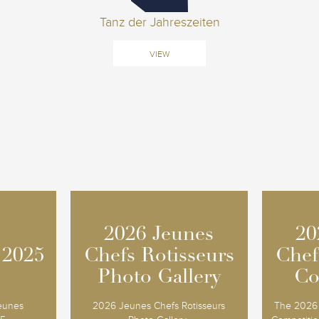
Tanz der Jahreszeiten
VIEW
2026 Jeunes
2026 Jeunes
20
20
 2025
 2025
Chefs Rotisseurs
Chefs Rotisseurs
Chef
Chef
Photo Gallery
Photo Gallery
Co
Co
Jeunes
2026 Jeunes Chefs Rotisseurs
The 2026 