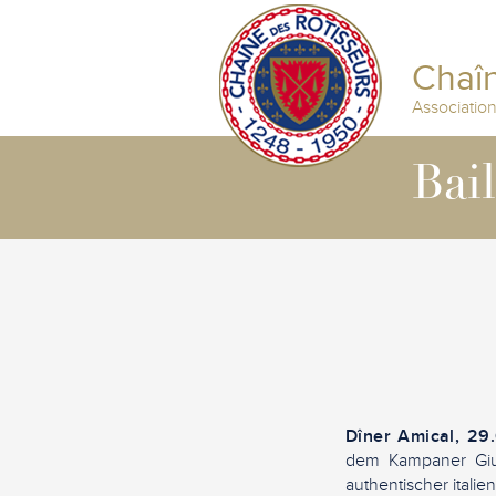
Chaîn
Associatio
Bai
Dîner Amical, 29
dem Kampaner Gius
authentischer italien