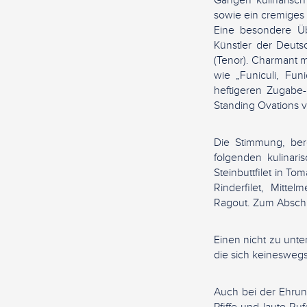
Gängen kulinarisch 
sowie ein cremiges S
Eine besondere Üb
Künstler der Deut
(Tenor). Charmant m
wie „Funiculi, Fu
heftigeren Zugabe-
Standing Ovations 
Die Stimmung, ber
folgenden kulinari
Steinbuttfilet in T
Rinderfilet, Mitte
Ragout. Zum Abschl
Einen nicht zu unte
die sich keinesweg
Auch bei der Ehrun