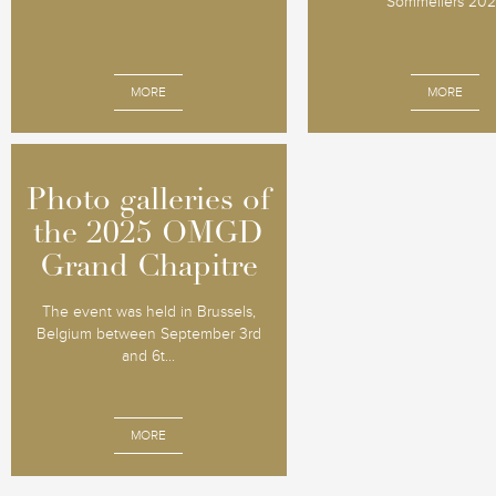
Sommeliers 20
MORE
MORE
Photo galleries of
Photo galleries of
the 2025 OMGD
the 2025 OMGD
Grand Chapitre
Grand Chapitre
The event was held in Brussels,
Belgium between September 3rd
and 6t...
MORE