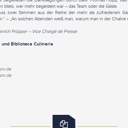
ufe begleiteten die Danksagungen durch Bailli Thomas Hopp, das 
en blieb, wer mehr begeistert war – das Team oder die Gäste.
ss zwei Stimmen aus der Reihe der mehr als zufriedenen Gäs
an.“ – „An solchen Abenden weiß man, warum man in der Chaîne is
einrich Pröpper – Vice Chargé de Presse
 und Biblioteca Culinaria
ini.de
ini.de