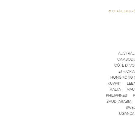
©
CHAÎNE DES R
AUSTRAL
CAMBODI
CÔTE D'IVO
ETHIOPIA
HONG KONG 
KUWAIT
LEB
MALTA
MAU
PHILIPPINES
SAUDI ARABIA
SWE
UGANDA