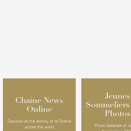
Jeunes
Jeunes
Chaine News
Chaine News
Sommeliers
Sommeliers
Online
Online
Photos
Photos
Discover all the activity of la Chaine
Photo Galleries of 
across the world