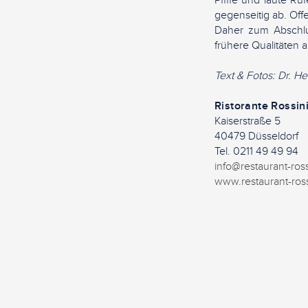
Pfiffe und laute R
gegenseitig ab. Off
Daher zum Abschlu
frühere Qualitäten 
Text & Fotos: Dr. H
Ristorante Rossini
Kaiserstraße 5
40479 Düsseldorf
Tel. 0211 49 49 94
info@restaurant-ross
www.restaurant-ross