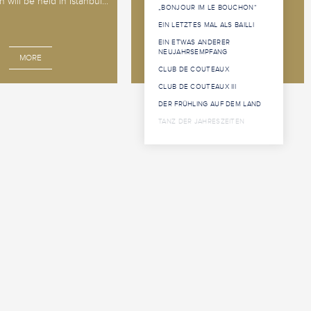
 will be held in Istanbul...
Sweden, 14 - 18 o...
„BONJOUR IM LE BOUCHON“
EIN LETZTES MAL ALS BAILLI
EIN ETWAS ANDERER
NEUJAHRSEMPFANG
MORE
MORE
CLUB DE COUTEAUX
CLUB DE COUTEAUX III
DER FRÜHLING AUF DEM LAND
TANZ DER JAHRESZEITEN