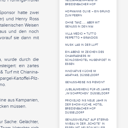
nd Frühlings-Trüffel
NEUJAHRSEMPFANG IM
BREIDENBACHER HOF
Sponsor hatte zwei
HOPMANNS OLIVE – EIN GRUND
ZUM FEIERN
er) und Henry Ross
OHNE TANZ…… ABER MIT
italienischen Weisen
GENUSS IN DEN MAI
plaus und den noch
VILLA MEDICI = TUTTO
worauf sie dann mit
PERFETTO = GRANDIOS
MUSIK LAG IN DER LUFT
EIN ABEND IM ZEICHEN DES
CHAMPAGNERS IM
a, wurde durch die
SCHLOSSHOTEL HUGENPOET IN
ESSEN
teigert: ein zartes
& Turf mit Chianina-
INNOVATIVE KÜCHE IM
AGATHA‘S, DÜSSELDORF
gel-Kartoffel-Pilz-
GENUSS-REISE INS PIEMONT
no.
JUBILÄUMSMENÜ FÜR 45 JAHRE
„IM SCHIFFCHEN“ DÜSSELDORF
Weine aus Kampanien,
PRICKELND INS NEUE JAHR IN
DER SHOW-KÜCHE, HOTEL
ecken müssen.
BREIDENBACHER HOF
DÜSSELDORF
GENUSS-VIELFALT AUF STERNE-
r Sache: Gelächter,
NIVEAU IN DER „SCHOTE“ IN
ESSEN MIT NELSON MÜLLER