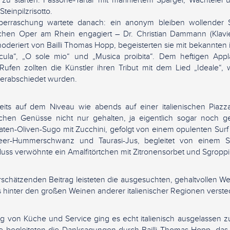
zu starten: Fassone-Tartar mit mariniertem Spargel, Wachtelei u
teinpilzrisotto.
erraschung wartete danach: ein anonym bleiben wollender 
schen Oper am Rhein engagiert – Dr. Christian Dammann (Klavi
oderiert von Bailli Thomas Hopp, begeisterten sie mit bekannten 
nicula“, „O sole mio“ und „Musica proibita“. Dem heftigen Ap
Rufen zollten die Künstler ihren Tribut mit dem Lied „Ideale“, 
verabschiedet wurden.
eits auf dem Niveau wie abends auf einer italienischen Piazz
schen Genüsse nicht nur gehalten, ja eigentlich sogar noch ges
omaten-Oliven-Sugo mit Zucchini, gefolgt von einem opulenten Surf 
lmeer-Hummerschwanz und Taurasi-Jus, begleitet von einem Spar
uss verwöhnte ein Amalfitörtchen mit Zitronensorbet und Sgroppi
rschätzenden Beitrag leisteten die ausgesuchten, gehaltvollen 
s hinter den großen Weinen anderer italienischer Regionen verst
g von Küche und Service ging es echt italienisch ausgelassen zu