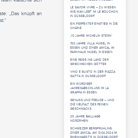
Team klatschte sich
LE SAVOIR VIVRE – ZU WISSEN
WIE MAN LEBT IM LE BOUCHON
te: „Das knüpft an
IN DÜSSELDORF
t.“
EIN PERFEKTER EINSTIEG IN DIE
CHAÎNE
„10 JAHRE MICHELIN STERN“
150 JAHRE VILLA HÜGEL IN
ESSEN UND DÎNER AMICAL IM
PARKHAUS HÜGEL IN ESSEN
EINE REISE INS LAND DER
GRIECHISCHEN GÖTTER
VINO E GUSTO IN DER PIAZZA
SAITTA IN DÜSSELDORF
EIN WÜRDIGER
JAHRESABSCHLUSS IM LA
GRAPPA IN ESSEN
GENUSS UND FREUDE – UND
DIE VIELFALT DES FEINEN
GESCHMACKS
20 JAHRE BAILLIAGE
NORDRHEIN
SCHWEIZER BERGFRÜHLING
DÎNER AMICAL AM 13.04.2024 IM
RHEINHARDT’S IN DÜSSELDORF