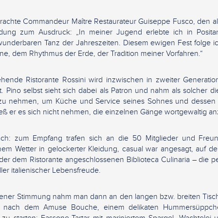
brachte Commandeur Maître Restaurateur Guiseppe Fusco, den al
adung zum Ausdruck: „In meiner Jugend erlebte ich in Posita
wunderbaren Tanz der Jahreszeiten. Diesem ewigen Fest folge i
ne, dem Rhythmus der Erde, der Tradition meiner Vorfahren.“
ehende Ristorante Rossini wird inzwischen in zweiter Generat
. Pino selbst sieht sich dabei als Patron und nahm als solcher d
z zu nehmen, um Küche und Service seines Sohnes und dessen
ließ er es sich nicht nehmen, die einzelnen Gänge wortgewaltig a
ch: zum Empfang trafen sich an die 50 Mitglieder und Freu
ichem Wetter in gelockerter Kleidung, casual war angesagt, auf 
der dem Ristorante angeschlossenen Biblioteca Culinaria – die p
ler italienischer Lebensfreude.
ssener Stimmung nahm man dann an den langen bzw. breiten Tische
 um nach dem Amuse Bouche, einem delikaten Hummersüppche