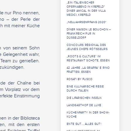
„EIN ITALIENISCHER
OPERNABEND IN KREFELD“
DINER AMICAL IN DER VILLA
le nur Pino nennen,
MEDICI, KREFELD
no – der Perle der
„NEUJAHRSEMPFANG 2020“
ch mit meiner Küche
DÎNER MAISON LE BOUCHON –
FRANKREICH PUR IN
DÜSSELDORF
CONCOURS RÉGIONAL DES
ion von seinem Sohn
JEUNES CHEFS RÔTISSEURS
ie Gelegenheit wahr,
„ROOTS & CULTURE“ IM
 Team zu genießen.
RESTAURANT SCHOTE, ESSEN
nzukündigen.
42 JAHRE „LA GRAPPA“ E RINO
FRATTESI, ESSEN
ROSATI BY FUSCO
nde der Chaîne bei
EINE KULINARISCHE REISE
dem Vorplatz vor dem
DURCH ITALIEN
erfekte Einstimmung
DIE LIPARISCHEN INSELN
LANDGASTHOF DE LUXE
KÜCHENPARTY IN DER SHOW-
KÜCHE
n in der Biblioteca
n, mit den ersten
ENTE GUT..., ALLES GUT!