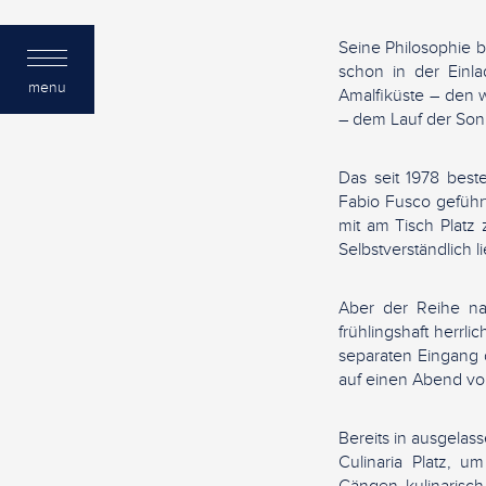
Seine Philosophie 
schon in der Einl
menu
Amalfiküste – den 
– dem Lauf der Son
Das seit 1978 best
Fabio Fusco geführt
mit am Tisch Plat
Selbstverständlich 
Aber der Reihe na
frühlingshaft herrl
separaten Eingang 
auf einen Abend vol
Bereits in ausgela
Culinaria Platz,