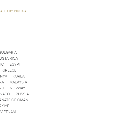
ATED BY INDUXIA
BULGARIA
OSTA RICA
IC
EGYPT
GREECE
ENYA
KOREA
NA
MALAYSIA
ND
NORWAY
ONACO
RUSSIA
ANATE OF OMAN
RKIYE
VIETNAM