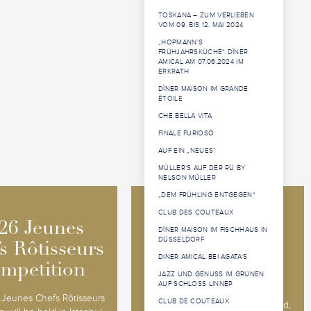
TOSKANA – ZUM VERLIEBEN
VOM 09. BIS 12. MAI 2024
„HOPMANN’S
FRÜHJAHRSKÜCHE“ DÎNER
AMICAL AM 07.06.2024 IM
ERKRATH
DÎNER MAISON IM GRANDE
ÉTOILE
CHE BELLA VITA
FINALE FURIOSO
AUF EIN „NEUES“
MÜLLER‘S AUF DER RÜ BY
NELSON MÜLLER
„DEM FRÜHLING ENTGEGEN“
CLUB DES COUTEAUX
2026 Jeunes
2026 Jeunes
26 Jeunes
26 Jeunes
DÎNER MAISON IM FISCHHAUS IN
Sommeliers
Sommeliers
DÜSSELDORF
s Rôtisseurs
s Rôtisseurs
DINER AMICAL BEI AGATA‘S
Competition
Competition
mpetition
mpetition
JAZZ UND GENUSS IM GRÜNEN
AUF SCHLOSS LINNEP
The 2026 Jeunes Sommeliers
Jeunes Chefs Rôtisseurs
CLUB DE COUTEAUX
Competition will be held in Båstad,