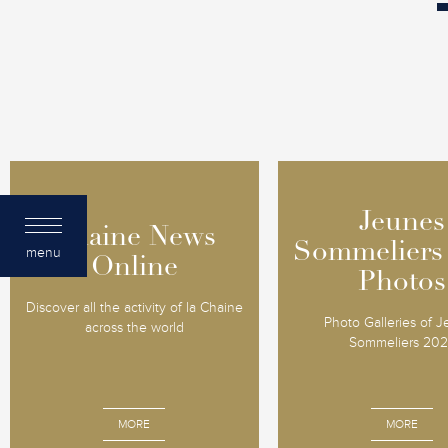
Jeunes
Jeunes
Chaine News
Chaine News
Sommeliers
Sommeliers
menu
Online
Online
Photos
Photos
Discover all the activity of la Chaine
Photo Galleries of 
across the world
Sommeliers 20
MORE
MORE