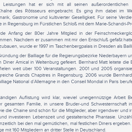
 Leistungen hat er sich mit all seinen außerordentlichen 
Chaîne des Rôtisseurs eingebracht. Es ging ihm dabei im W
arik, Gastronomie und kultivierter Geselligkeit. Für seine Verd
 in Regensburg im Fürstlichen Schloß mit dem Marie-Schandri-Pre
de Anfang der 80er Jahre Mitglied in der Feinschmeckergi
mmen. Nachdem er zusammen mit mir den Entschluß gefaßt hatte
zubauen, wurde er 1997 im Taschenbergpalais in Dresden als Bailli 
 Gründung der Bailliage für die Regierungsbezirke Niederbayern 
 Diner Amical in Weltenburg gefeiert. Bernhard Matt leitete die 
t fielen weit über 100 Veranstaltungen. 2001 und 2005 organisie
lgreiche Grands Chapitres in Regensburg. 2006 wurde Bernhard
illiage National d´Allemagne in den Conseil Mondial in Paris beruf
tändigen Auflistung wird klar, wieviel uneigennützige Arbeit B
r gesamten Familie, in unsere Bruder-und Schwesternschaft inv
 die Chaine sind schön für die Mitglieder, aber irgendwer und 
und investieren Lebenszeit und gestalterische Phantasie. Unzäh
zeitlich bei den mal gemütlichen, mal festlichen Diners ergeben. 
ge mit 160 Mitgliedern an dritter Stelle in Deutschland.