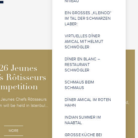
NIVEAU
EIN GROSSES „KLEINOD“ I
M TAL DER SCHWARZEN L
ABER:
VIRTUELLES DÎNER
AMICAL MIT HELMUT
SCHWÖGLER
DÎNER EN BLANC –
2026 Jeunes
2026 Jeunes
RESTAURANT
26 Jeunes
26 Jeunes
SCHWÖGLER
Sommeliers
Sommeliers
s Rôtisseurs
s Rôtisseurs
SCHMAUS BEIM
Competition
Competition
mpetition
mpetition
SCHMAUS
The 2026 Jeunes Sommeliers
Jeunes Chefs Rôtisseurs
DÎNER AMICAL IM ROTEN
Competition will be held in Båstad,
 will be held in Istanbul...
HAHN
Sweden, 14 - 18 o...
INDIAN SUMMER IM
NAABTAL
MORE
MORE
GROSSE KÜCHE BEI A