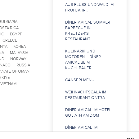
AUS FLUSS UND WALD IM
FRÜHJAHR…
BULGARIA
DÎNER AMICAL SOMMER
OSTA RICA
BARBECUE IN
KREUTZER’S
IC
EGYPT
RESTAURANT
GREECE
ENYA
KOREA
KULINARIK UND
NA
MALAYSIA
MOTOREN – DÎNER
ND
NORWAY
AMICAL BEIM
ONACO
RUSSIA
KUCHLBAUER.
ANATE OF OMAN
RKIYE
GANSERLMENÜ
VIETNAM
WEIHNACHTSGALA IM
RESTAURANT ONTRA
DINER AMICAL IM HOTEL
GOLIATH AM DOM
DÎNER AMICAL IM
RESTAURANT
SCHWÖGLER