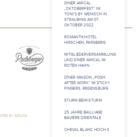
DINER AMICAL
„OKTOBERFEST“ IM
TONI‘S BY WENISCH IN
STRAUBING AM 07.
OKTOBER 2022
ROMANTIKHOTEL
HIRSCHEN, PARSBERG
MITGLIEDERVERSAMMLUNG
UND DÎNER AMICAL IM
ROTEN HAHN
DÎNER MAISON „POSH
AFTER WORK“ IM STICKY
FINGERS, REGENSBURG
STURM BEIM STURM
25 JAHRE BAILLIAGE
ATED BY INDUXIA
BAVIÈRE ORIENTALE
CHEVAL BLANC HOCH 3