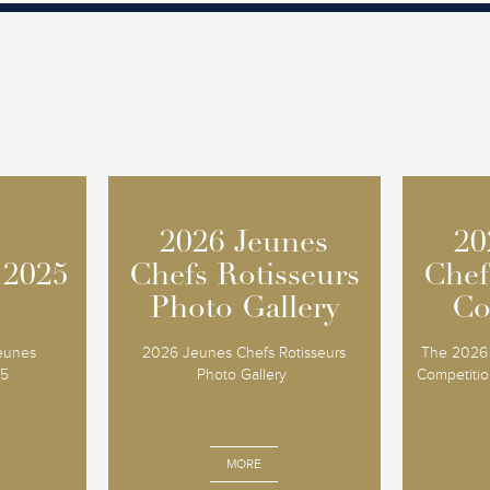
2026 Jeunes
2026 Jeunes
20
20
 2025
 2025
Chefs Rotisseurs
Chefs Rotisseurs
Chef
Chef
Photo Gallery
Photo Gallery
Co
Co
Jeunes
2026 Jeunes Chefs Rotisseurs
The 2026 
25
Photo Gallery
Competition
MORE