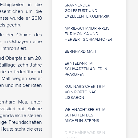
Fähigkeiten in die
SPANNENDER
esentlichen um die
GOLFSPURT UND
EXZELLENTE KULINARIK
ienste wurde er 2018
is geehrt.
MARIE-SCHANDRI-PREIS
FÜR MONIKA UND
lde der Chaîne des
HERBERT SCHMALHOFER
, in Ostbayern eine
inthronisiert.
BERNHARD MATT
und Oberpfalz am 20.
ERNTEDANK IM
Bailliage zehn Jahre
SCHWARZEN ADLER IN
rte er federführend
PFAKOFEN
 Matt wegen seiner
en und mit der roten
KULINARISCHER TRIP
VON PORTO NACH
LISSABON
ernhard Matt, unter
estiert hat. Solche
WEIHNACHTSFEIER IM
irgendwelche stehen
SCHATTEN DES
MICHELIN-STERNS
lige Freundschaften
Heute steht die erst
DIE CHAÎNE WAR SEIN