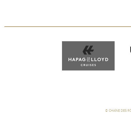
©
CHAÎNE DES R