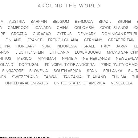
AROUND THE WORLD
IA
AUSTRIA
BAHRAIN
BELGIUM
BERMUDA
BRAZIL
BRUNEI
A
CAMEROON
CANADA
CHINA
COLOMBIA
COOK ISLANDS
C
IRE
CROATIA
CURACAO
CYPRUS
DENMARK
DOMINICAN REPUBL
FINLAND
FRANCE
FRENCH GUIANA
GERMANY
GREAT BRITAIN
CHINA
HUNGARY
INDIA
INDONESIA
ISRAEL
ITALY
JAPAN
K
ANON
LIECHTENSTEIN
LITHUANIA
LUXEMBOURG
MACAU SAR, CHI
RITIUS
MEXICO
MYANMAR
NAMIBIA
NETHERLANDS
NEW ZEALA
POLAND
PORTUGAL
PRINCIPALITY OF ANDORRA
PRINCIPALITY OF M
SINGAPORE
SLOVENIA
SOUTH AFRICA
SPAIN
SRI LANKA
SULT
DEN
SWITZERLAND
TAIWAN
TANZANIA
THAILAND
TUNISIA
TÜ
UNITED ARAB EMIRATES
UNITED STATES OF AMERICA
VENEZUELA