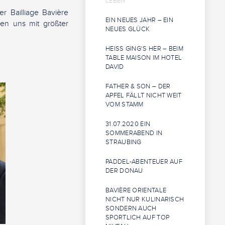
LEBEN
er Bailliage Bavière
EIN NEUES JAHR – EIN
den uns mit größter
NEUES GLÜCK
HEISS GING‘S HER – BEIM T
ABLE MAISON IM HOTEL D
AVID
FATHER & SON – DER
APFEL FÄLLT NICHT WEIT
VOM STAMM
31.07.2020 EIN
SOMMERABEND IN
STRAUBING
PADDEL-ABENTEUER AUF
DER DONAU
BAVIÈRE ORIENTALE
NICHT NUR KULINARISCH
SONDERN AUCH
SPORTLICH AUF TOP