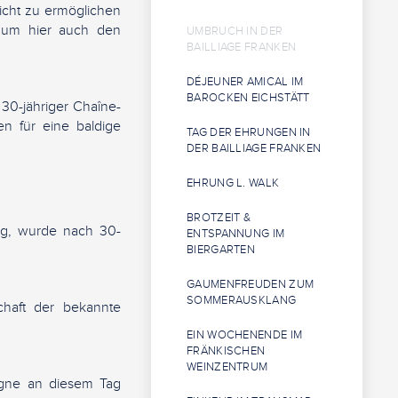
licht zu ermöglichen
, um hier auch den
UMBRUCH IN DER
BAILLIAGE FRANKEN
DÉJEUNER AMICAL IM
BAROCKEN EICHSTÄTT
30-jähriger Chaîne-
n für eine baldige
TAG DER EHRUNGEN IN
DER BAILLIAGE FRANKEN
EHRUNG L. WALK
BROTZEIT &
rg, wurde nach 30-
ENTSPANNUNG IM
BIERGARTEN
GAUMENFREUDEN ZUM
SOMMERAUSKLANG
chaft der bekannte
EIN WOCHENENDE IM
FRÄNKISCHEN
WEINZENTRUM
agne an diesem Tag