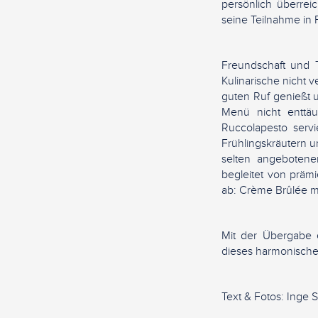
persönlich überrei
seine Teilnahme in 
Freundschaft und T
Kulinarische nicht
guten Ruf genießt un
Menü nicht enttäu
Ruccolapesto serv
Frühlingskräutern u
selten angebotenen
begleitet von präm
ab: Crème Brûlée m
Mit der Übergabe 
dieses harmonische 
Text & Fotos: Inge 