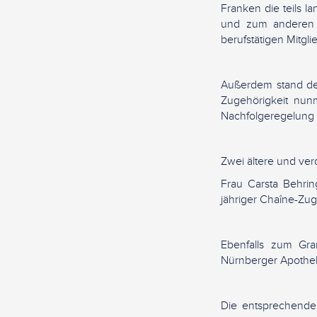
Franken die teils l
und zum anderen h
berufstätigen Mitg
Außerdem stand der
Zugehörigkeit nun
Nachfolgeregelung 
Zwei ältere und ver
Frau Carsta Behri
jähriger Chaîne-Zug
Ebenfalls zum Gra
Nürnberger Apothek
Die entsprechende