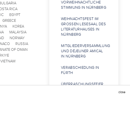
VORWEIHNACHTLICHE
BULGARIA
STIMMUNG IN NÜRNBERG
OSTA RICA
IC
EGYPT
WEIHNACHTSFEST IM
GREECE
GROSSEN LESESAAL DES L
ENYA
KOREA
ITERATURHAUSES IN N
NA
MALAYSIA
ÜRNBERG
ND
NORWAY
ONACO
RUSSIA
MITGLIEDERVERSAMMLUNG
ANATE OF OMAN
UND DÉJEUNER AMICAL
RKIYE
IN NÜRNBERG
VIETNAM
VERABSCHIEDUNG IN
FÜRTH
ÜBERRASCHUNGSFEIER
IM FICHTELGEBIRGE
close
SPARGELZEIT IN
REICHELSHOFEN
BEGRÜSSUNG UND A
UFNAHME IN UNSERE I
NTERNATIONALE G