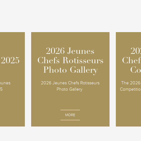
2026 Jeunes
2026 Jeunes
20
20
 2025
 2025
Chefs Rotisseurs
Chefs Rotisseurs
Chef
Chef
Photo Gallery
Photo Gallery
Co
Co
Jeunes
2026 Jeunes Chefs Rotisseurs
The 2026 
25
Photo Gallery
Competition
MORE