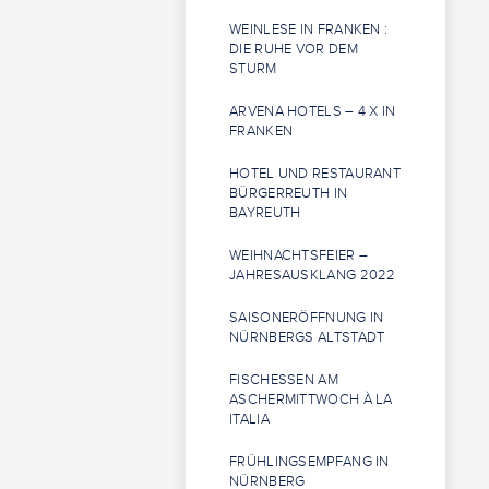
WEINLESE IN FRANKEN :
DIE RUHE VOR DEM
STURM
ARVENA HOTELS – 4 X IN
FRANKEN
HOTEL UND RESTAURANT
BÜRGERREUTH IN
BAYREUTH
WEIHNACHTSFEIER –
JAHRESAUSKLANG 2022
SAISONERÖFFNUNG IN
NÜRNBERGS ALTSTADT
FISCHESSEN AM
ASCHERMITTWOCH À LA
ITALIA
FRÜHLINGSEMPFANG IN
NÜRNBERG