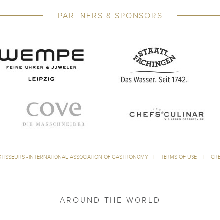
PARTNERS & SPONSORS
ÔTISSEURS - INTERNATIONAL ASSOCIATION OF GASTRONOMY
|
TERMS OF USE
|
CRE
AROUND THE WORLD