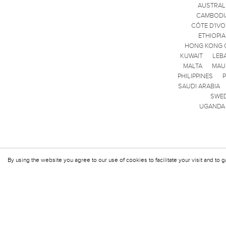
AUSTRAL
CAMBODI
CÔTE D'IVO
ETHIOPIA
HONG KONG 
KUWAIT
LEB
MALTA
MAU
PHILIPPINES
SAUDI ARABIA
SWE
UGANDA
By using the website you agree to our use of cookies to facilitate your visit and to g