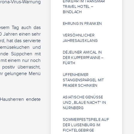
orona-Virus-Warnung
EINKEHR IM TRANSMAR
TRAVEL HOTEL –
BINDLACH
EHRUNG IN FRANKEN
diesem Tag auch das
0 Jahren einen sehr
VERSÖHNLICHER
rd, hat das servierte
JAHRESAUSKLANG
t Gemüsekuchen und
DÉJEUNER AMICAL IN
gende Süppchen mit
DER KUPFERPFANNE –
t mit einem nur noch
FÜRTH
positiv überrascht,
sehr gelungene Menü
UFFENHEIMER
STANGENSPARGEL MIT
PRAGER SCHINKEN
ASIATISCHE GENÜSSE
 Hausherren endete
UND „BLAUE NACHT“ IN
NÜRNBERG
SOMMERFESTSPIELE AUF
DER LUISENBURG IM
FICHTELGEBIRGE