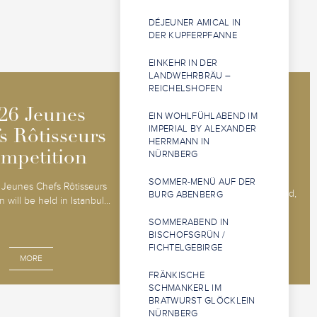
DÉJEUNER AMICAL IN
DER KUPFERPFANNE
EINKEHR IN DER
LANDWEHRBRÄU –
REICHELSHOFEN
2026 Jeunes
2026 Jeunes
26 Jeunes
26 Jeunes
EIN WOHLFÜHLABEND IM
Sommeliers
Sommeliers
IMPERIAL BY ALEXANDER
s Rôtisseurs
s Rôtisseurs
HERRMANN IN
Competition
Competition
NÜRNBERG
mpetition
mpetition
The 2026 Jeunes Sommeliers
SOMMER-MENÜ AUF DER
Jeunes Chefs Rôtisseurs
Competition will be held in Båstad,
BURG ABENBERG
 will be held in Istanbul...
Sweden, 14 - 18 o...
SOMMERABEND IN
BISCHOFSGRÜN /
FICHTELGEBIRGE
MORE
MORE
FRÄNKISCHE
SCHMANKERL IM
BRATWURST GLÖCKLEIN
NÜRNBERG