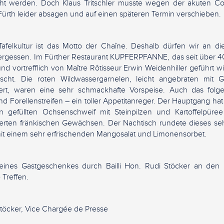
cht werden. Doch Klaus Tritschler musste wegen der akuten C
Fürth leider absagen und auf einen späteren Termin verschieben.
afelkultur ist das Motto der Chaîne. Deshalb dürfen wir an 
 vergessen. Im Fürther Restaurant KUPFERPFANNE, das seit über 4
d vortrefflich von Maître Rôtisseur Erwin Weidenhiller geführt wi
scht. Die roten Wildwassergarnelen, leicht angebraten mi
iert, waren eine sehr schmackhafte Vorspeise. Auch das fol
nd Forellenstreifen – ein toller Appetitanreger. Der Hauptgang ha
 gefüllten Ochsenschweif mit Steinpilzen und Kartoffelpüree 
ierten fränkischen Gewächsen. Der Nachtisch rundete dieses 
it einem sehr erfrischenden Mangosalat und Limonensorbet.
eines Gastgeschenkes durch Bailli Hon. Rudi Stöcker an den
Treffen.
Stöcker, Vice Chargée de Presse