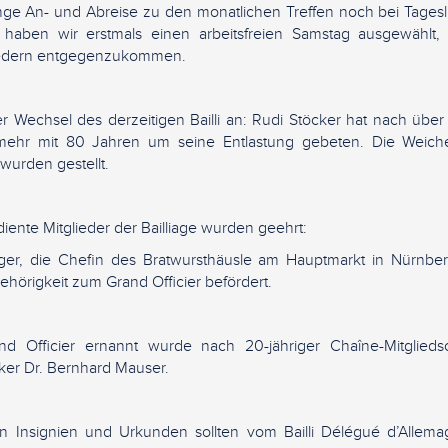
ange An- und Abreise zu den monatlichen Treffen noch bei Tages
aben wir erstmals einen arbeitsfreien Samstag ausgewählt
liedern entgegenzukommen.
 Wechsel des derzeitigen Bailli an: Rudi Stöcker hat nach über 
mehr mit 80 Jahren um seine Entlastung gebeten. Die Weiche
wurden gestellt.
diente Mitglieder der Bailliage wurden geehrt:
nger, die Chefin des Bratwursthäusle am Hauptmarkt in Nürnbe
ehörigkeit zum Grand Officier befördert.
nd Officier ernannt wurde nach 20-jähriger Chaîne-Mitglieds
er Dr. Bernhard Mauser.
n Insignien und Urkunden sollten vom Bailli Délégué d’Allem