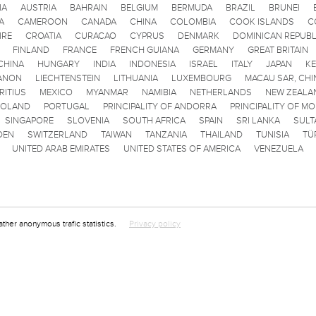
IA
AUSTRIA
BAHRAIN
BELGIUM
BERMUDA
BRAZIL
BRUNEI
A
CAMEROON
CANADA
CHINA
COLOMBIA
COOK ISLANDS
C
IRE
CROATIA
CURACAO
CYPRUS
DENMARK
DOMINICAN REPUBL
FINLAND
FRANCE
FRENCH GUIANA
GERMANY
GREAT BRITAIN
CHINA
HUNGARY
INDIA
INDONESIA
ISRAEL
ITALY
JAPAN
K
ANON
LIECHTENSTEIN
LITHUANIA
LUXEMBOURG
MACAU SAR, CHI
RITIUS
MEXICO
MYANMAR
NAMIBIA
NETHERLANDS
NEW ZEALA
POLAND
PORTUGAL
PRINCIPALITY OF ANDORRA
PRINCIPALITY OF M
SINGAPORE
SLOVENIA
SOUTH AFRICA
SPAIN
SRI LANKA
SULT
DEN
SWITZERLAND
TAIWAN
TANZANIA
THAILAND
TUNISIA
TÜ
UNITED ARAB EMIRATES
UNITED STATES OF AMERICA
VENEZUELA
ather anonymous trafic statistics.
Privacy policy