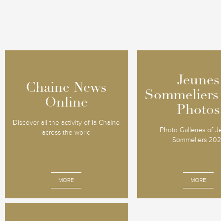
Jeunes
Jeunes
Chaine News
Chaine News
Sommeliers
Sommeliers
Online
Online
Photos
Photos
Discover all the activity of la Chaine
Photo Galleries of 
across the world
Sommeliers 20
MORE
MORE