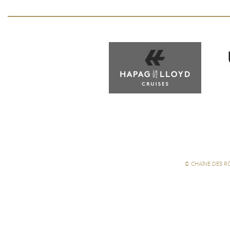
©
CHAÎNE DES R