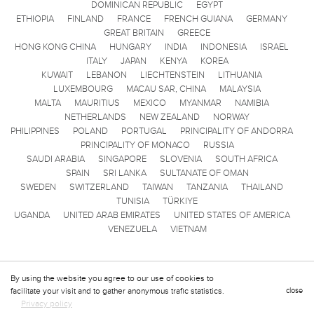
DOMINICAN REPUBLIC
EGYPT
ETHIOPIA
FINLAND
FRANCE
FRENCH GUIANA
GERMANY
GREAT BRITAIN
GREECE
HONG KONG CHINA
HUNGARY
INDIA
INDONESIA
ISRAEL
ITALY
JAPAN
KENYA
KOREA
KUWAIT
LEBANON
LIECHTENSTEIN
LITHUANIA
LUXEMBOURG
MACAU SAR, CHINA
MALAYSIA
MALTA
MAURITIUS
MEXICO
MYANMAR
NAMIBIA
NETHERLANDS
NEW ZEALAND
NORWAY
PHILIPPINES
POLAND
PORTUGAL
PRINCIPALITY OF ANDORRA
PRINCIPALITY OF MONACO
RUSSIA
SAUDI ARABIA
SINGAPORE
SLOVENIA
SOUTH AFRICA
SPAIN
SRI LANKA
SULTANATE OF OMAN
SWEDEN
SWITZERLAND
TAIWAN
TANZANIA
THAILAND
TUNISIA
TÜRKIYE
UGANDA
UNITED ARAB EMIRATES
UNITED STATES OF AMERICA
VENEZUELA
VIETNAM
By using the website you agree to our use of cookies to
facilitate your visit and to gather anonymous trafic statistics.
close
Privacy policy