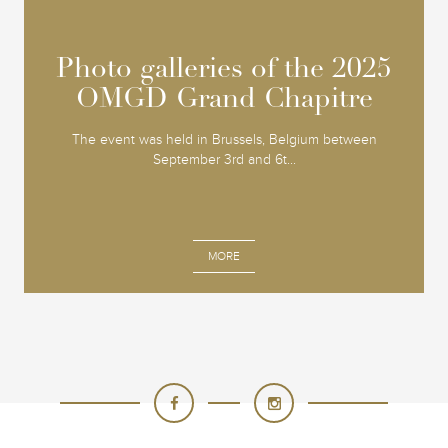
Photo galleries of the 2025
Photo galleries of the 2025
OMGD Grand Chapitre
OMGD Grand Chapitre
The event was held in Brussels, Belgium between
September 3rd and 6t...
MORE