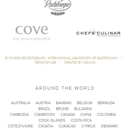
©
CHAÎNE DES RÔTISSEURS - INTERNATIONAL ASSOCIATION OF GASTRONOMY
|
TERMS OF USE
|
CREATED BY INDUXIA
AROUND THE WORLD
AUSTRALIA
AUSTRIA
BAHRAIN
BELGIUM
BERMUDA
BRAZIL
BRUNEI
BULGARIA
CAMBODIA
CAMEROON
CANADA
CHINA
COLOMBIA
COOK ISLANDS
COSTA RICA
CÔTE D'IVOIRE
CROATIA
CURACAO
CYPRUS
DENMARK