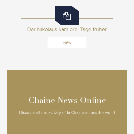
Der Nikolaus kam drei Tage früher
VIEW
Chaine News Online
Chaine News Online
Discover all the activity of la Chaine across the world