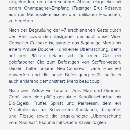
eingefunden, um einen schönen Abend, eingeleitet mit
einem Champagner-Empfang (Taittinger Brut Réserve
aus der Methusalemflasche) und delikaten Häppchen,
zu begehen.
Nach der Begrüßung der 47 erschienenen Gäste durch
den Bailli sowie den Gastgeber, der auch unser Vice-
Conseiller Culinaire ist, startete das 6-gängige Menü mit
einem Amuse-Bouche – und einer Überraschung, denn
auf den Plätzen befand sich für jeden Gast ein
goldfarbener Clip zum Befestigen von Stoffservietten.
Diesen hatte unsere Neu-Consœur Dana Huschert
entworfen und die beste Befestigung dafür natürlich
auch erklärend demonstriert. Merci beaucoup!
Nach dem Yellow Fin Tuna mit Anis, Mais und Zitronen-
Confit kam eine pfiffig gestaltete Kartoffelschachtel mit
Bio-Eigelb, Trüffel, Spinat und Parmesan, dem ein
Milchkalbstatar mit Schwarzem Knoblauch, Jalapeños
und Pilzsud sowie die angekündigte „Überraschung
vom Nikolaus“, Espuma mit Osietra-Kaviar, folgten.