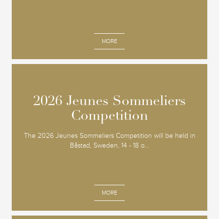
MORE
2026 Jeunes Sommeliers
2026 Jeunes Sommeliers
Competition
Competition
The 2026 Jeunes Sommeliers Competition will be held in
Båstad, Sweden, 14 - 18 o...
MORE