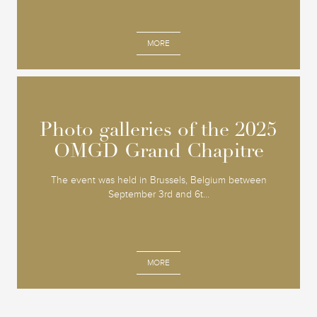
MORE
Photo galleries of the 2025
Photo galleries of the 2025
OMGD Grand Chapitre
OMGD Grand Chapitre
The event was held in Brussels, Belgium between
September 3rd and 6t...
MORE