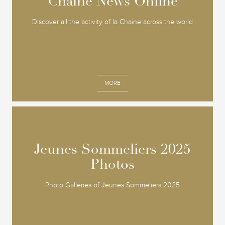
Chaine News Online
Chaine News Online
Discover all the activity of la Chaine across the world
MORE
Jeunes Sommeliers 2025
Jeunes Sommeliers 2025
Photos
Photos
Photo Galleries of Jeunes Sommeliers 2025