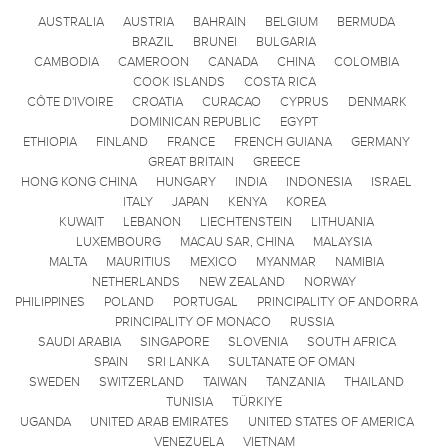
AUSTRALIA
AUSTRIA
BAHRAIN
BELGIUM
BERMUDA
BRAZIL
BRUNEI
BULGARIA
CAMBODIA
CAMEROON
CANADA
CHINA
COLOMBIA
COOK ISLANDS
COSTA RICA
CÔTE D'IVOIRE
CROATIA
CURACAO
CYPRUS
DENMARK
DOMINICAN REPUBLIC
EGYPT
ETHIOPIA
FINLAND
FRANCE
FRENCH GUIANA
GERMANY
GREAT BRITAIN
GREECE
HONG KONG CHINA
HUNGARY
INDIA
INDONESIA
ISRAEL
ITALY
JAPAN
KENYA
KOREA
KUWAIT
LEBANON
LIECHTENSTEIN
LITHUANIA
LUXEMBOURG
MACAU SAR, CHINA
MALAYSIA
MALTA
MAURITIUS
MEXICO
MYANMAR
NAMIBIA
NETHERLANDS
NEW ZEALAND
NORWAY
PHILIPPINES
POLAND
PORTUGAL
PRINCIPALITY OF ANDORRA
PRINCIPALITY OF MONACO
RUSSIA
SAUDI ARABIA
SINGAPORE
SLOVENIA
SOUTH AFRICA
SPAIN
SRI LANKA
SULTANATE OF OMAN
SWEDEN
SWITZERLAND
TAIWAN
TANZANIA
THAILAND
TUNISIA
TÜRKIYE
UGANDA
UNITED ARAB EMIRATES
UNITED STATES OF AMERICA
VENEZUELA
VIETNAM