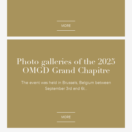
MORE
Photo galleries of the 2025
Photo galleries of the 2025
OMGD Grand Chapitre
OMGD Grand Chapitre
The event was held in Brussels, Belgium between
September 3rd and 6t...
MORE