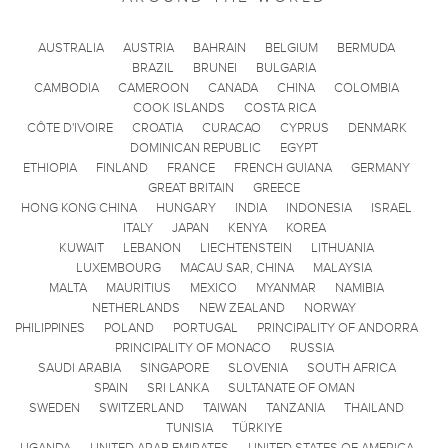
AUSTRALIA
AUSTRIA
BAHRAIN
BELGIUM
BERMUDA
BRAZIL
BRUNEI
BULGARIA
CAMBODIA
CAMEROON
CANADA
CHINA
COLOMBIA
COOK ISLANDS
COSTA RICA
CÔTE D'IVOIRE
CROATIA
CURACAO
CYPRUS
DENMARK
DOMINICAN REPUBLIC
EGYPT
ETHIOPIA
FINLAND
FRANCE
FRENCH GUIANA
GERMANY
GREAT BRITAIN
GREECE
HONG KONG CHINA
HUNGARY
INDIA
INDONESIA
ISRAEL
ITALY
JAPAN
KENYA
KOREA
KUWAIT
LEBANON
LIECHTENSTEIN
LITHUANIA
LUXEMBOURG
MACAU SAR, CHINA
MALAYSIA
MALTA
MAURITIUS
MEXICO
MYANMAR
NAMIBIA
NETHERLANDS
NEW ZEALAND
NORWAY
PHILIPPINES
POLAND
PORTUGAL
PRINCIPALITY OF ANDORRA
PRINCIPALITY OF MONACO
RUSSIA
SAUDI ARABIA
SINGAPORE
SLOVENIA
SOUTH AFRICA
SPAIN
SRI LANKA
SULTANATE OF OMAN
SWEDEN
SWITZERLAND
TAIWAN
TANZANIA
THAILAND
TUNISIA
TÜRKIYE