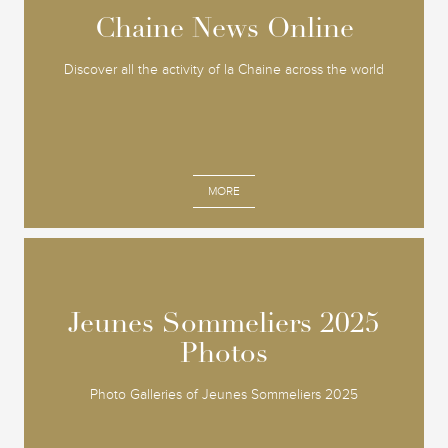
Chaine News Online
Chaine News Online
Discover all the activity of la Chaine across the world
MORE
Jeunes Sommeliers 2025
Jeunes Sommeliers 2025
Photos
Photos
Photo Galleries of Jeunes Sommeliers 2025