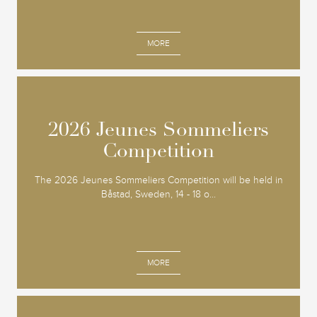
MORE
2026 Jeunes Sommeliers
2026 Jeunes Sommeliers
Competition
Competition
The 2026 Jeunes Sommeliers Competition will be held in
Båstad, Sweden, 14 - 18 o...
MORE