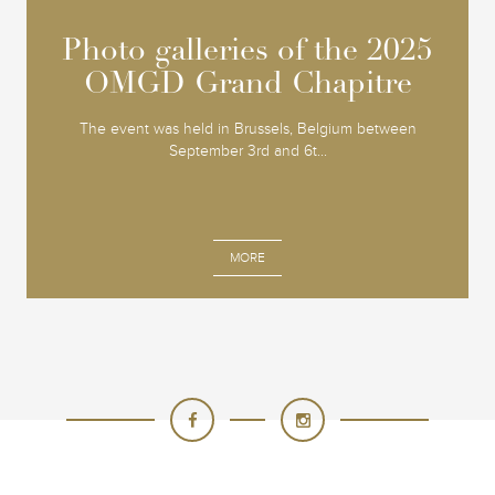
Photo galleries of the 2025
Photo galleries of the 2025
OMGD Grand Chapitre
OMGD Grand Chapitre
The event was held in Brussels, Belgium between
September 3rd and 6t...
MORE