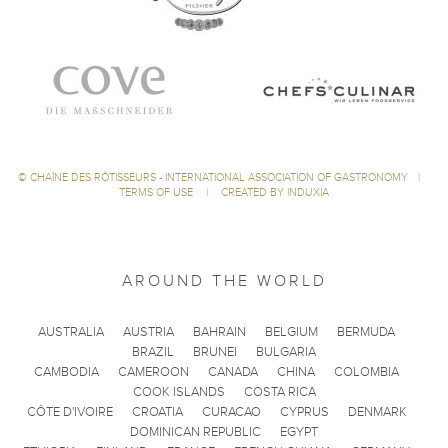
©
CHAÎNE DES RÔTISSEURS - INTERNATIONAL ASSOCIATION OF GASTRONOMY
|
TERMS OF USE
|
CREATED BY INDUXIA
AROUND THE WORLD
AUSTRALIA
AUSTRIA
BAHRAIN
BELGIUM
BERMUDA
BRAZIL
BRUNEI
BULGARIA
CAMBODIA
CAMEROON
CANADA
CHINA
COLOMBIA
COOK ISLANDS
COSTA RICA
CÔTE D'IVOIRE
CROATIA
CURACAO
CYPRUS
DENMARK
DOMINICAN REPUBLIC
EGYPT