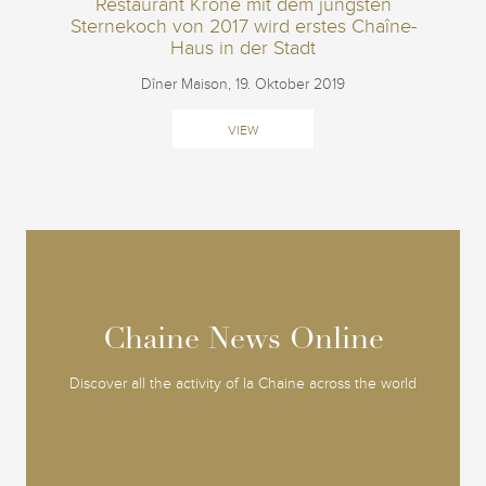
Restaurant Krone mit dem jüngsten
Sternekoch von 2017 wird erstes Chaîne-
Haus in der Stadt
Dîner Maison, 19. Oktober 2019
VIEW
Chaine News Online
Chaine News Online
Discover all the activity of la Chaine across the world