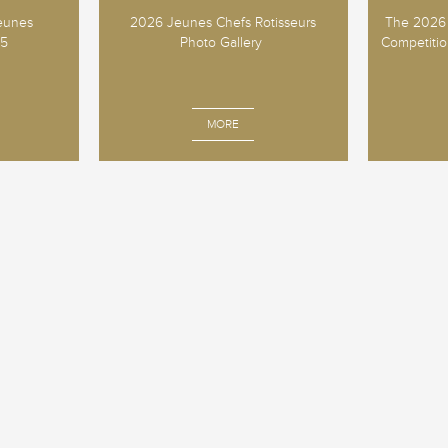
Jeunes
2026 Jeunes Chefs Rotisseurs
The 2026 
25
Photo Gallery
Competition
MORE