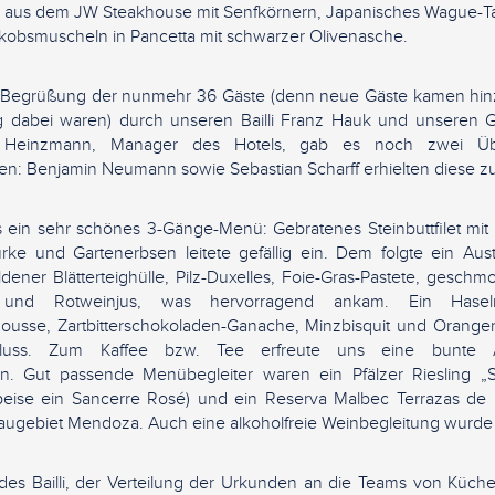
ar aus dem JW Steakhouse mit Senfkörnern, Japanisches Wague-Ta
akobsmuscheln in Pancetta mit schwarzer Olivenasche.
Begrüßung der nunmehr 36 Gäste (denn neue Gäste kamen hinzu
 dabei waren) durch unseren Bailli Franz Hauk und unseren 
l Heinzmann, Manager des Hotels, gab es noch zwei Üb
n: Benjamin Neumann sowie Sebastian Scharff erhielten diese z
 ein sehr schönes 3-Gänge-Menü: Gebratenes Steinbuttfilet mit 
rke und Gartenerbsen leitete gefällig ein. Dem folgte ein Austr
ldener Blätterteighülle, Pilz-Duxelles, Foie-Gras-Pastete, geschm
nd Rotweinjus, was hervorragend ankam. Ein Haseln
usse, Zartbitterschokoladen-Ganache, Minzbisquit und Orange
hluss. Zum Kaffee bzw. Tee erfreute uns eine bunte A
en. Gut passende Menübegleiter waren ein Pfälzer Riesling „S
rspeise ein Sancerre Rosé) und ein Reserva Malbec Terrazas d
augebiet Mendoza. Auch eine alkoholfreie Weinbegleitung wurde 
des Bailli, der Verteilung der Urkunden an die Teams von Küch