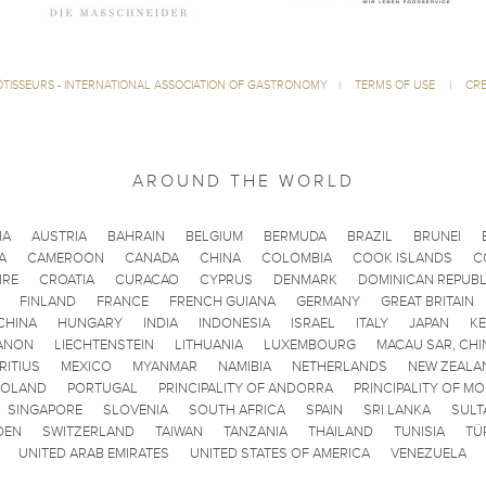
ÔTISSEURS - INTERNATIONAL ASSOCIATION OF GASTRONOMY
|
TERMS OF USE
|
CRE
AROUND THE WORLD
IA
AUSTRIA
BAHRAIN
BELGIUM
BERMUDA
BRAZIL
BRUNEI
A
CAMEROON
CANADA
CHINA
COLOMBIA
COOK ISLANDS
C
IRE
CROATIA
CURACAO
CYPRUS
DENMARK
DOMINICAN REPUBL
FINLAND
FRANCE
FRENCH GUIANA
GERMANY
GREAT BRITAIN
CHINA
HUNGARY
INDIA
INDONESIA
ISRAEL
ITALY
JAPAN
K
ANON
LIECHTENSTEIN
LITHUANIA
LUXEMBOURG
MACAU SAR, CHI
RITIUS
MEXICO
MYANMAR
NAMIBIA
NETHERLANDS
NEW ZEALA
POLAND
PORTUGAL
PRINCIPALITY OF ANDORRA
PRINCIPALITY OF M
SINGAPORE
SLOVENIA
SOUTH AFRICA
SPAIN
SRI LANKA
SULT
DEN
SWITZERLAND
TAIWAN
TANZANIA
THAILAND
TUNISIA
TÜ
UNITED ARAB EMIRATES
UNITED STATES OF AMERICA
VENEZUELA