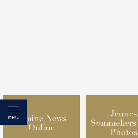
Jeunes
Jeunes
menu
Chaine News
Chaine News
Sommeliers
Sommeliers
Online
Online
Photos
Photos