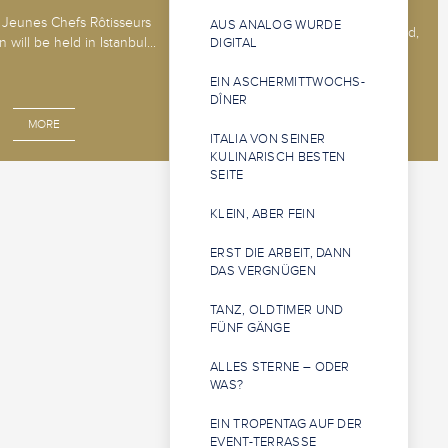
The 2026 Jeunes Sommeliers
Jeunes Chefs Rôtisseurs
AUS ANALOG WURDE
Competition will be held in Båstad,
 will be held in Istanbul...
DIGITAL
Sweden, 14 - 18 o...
EIN ASCHERMITTWOCHS-
DÎNER
MORE
MORE
ITALIA VON SEINER
KULINARISCH BESTEN
SEITE
KLEIN, ABER FEIN
ERST DIE ARBEIT, DANN
DAS VERGNÜGEN
TANZ, OLDTIMER UND
FÜNF GÄNGE
ALLES STERNE – ODER
WAS?
EIN TROPENTAG AUF DER
EVENT-TERRASSE