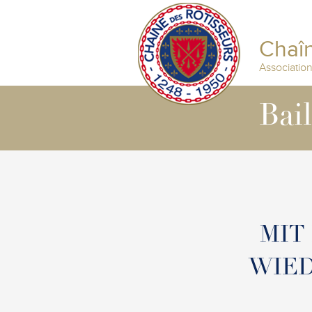
Chaîn
Associatio
Bai
MIT
WIED