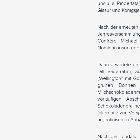
uns u. a. Rindertat
Glasur und Königsj
Nach der erneuten 
Jahresversammlung
Confrère Michae
Nominationsurkunde
Dann erwartete uns
Dill, Sauerrahm, Gu
„Wellington“ mit Go
grünen Bohnen u
Milchschokoladenmo
vorläufigen Absc
Schokoladenpralin
(alternativ zur Vo
argentinischen Anb
Nach der Laudatio 