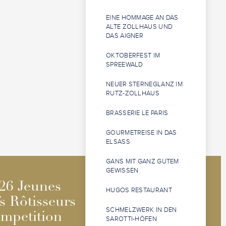
EINE HOMMAGE AN DAS
ALTE ZOLLHAUS UND
DAS AIGNER
OKTOBERFEST IM
SPREEWALD
NEUER STERNEGLANZ IM
RUTZ-ZOLLHAUS
BRASSERIE LE PARIS
GOURMETREISE IN DAS
ELSASS
GANS MIT GANZ GUTEM
GEWISSEN
2026 Jeunes
2026 Jeunes
26 Jeunes
26 Jeunes
HUGOS RESTAURANT
Sommeliers
Sommeliers
s Rôtisseurs
s Rôtisseurs
SCHMELZWERK IN DEN
Competition
Competition
mpetition
mpetition
SAROTTI-HÖFEN