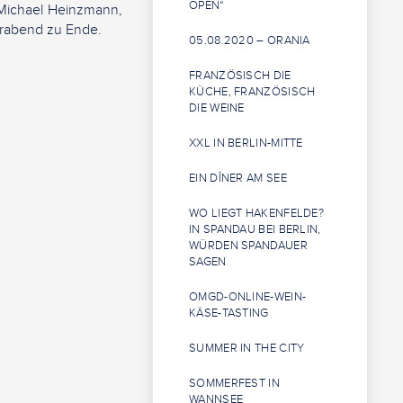
OPEN“
 Michael Heinzmann,
erabend zu Ende.
05.08.2020 – ORANIA
FRANZÖSISCH DIE
KÜCHE, FRANZÖSISCH
DIE WEINE
XXL IN BERLIN-MITTE
EIN DÎNER AM SEE
WO LIEGT HAKENFELDE?
IN SPANDAU BEI BERLIN,
WÜRDEN SPANDAUER
SAGEN
OMGD-ONLINE-WEIN-
KÄSE-TASTING
SUMMER IN THE CITY
SOMMERFEST IN
WANNSEE