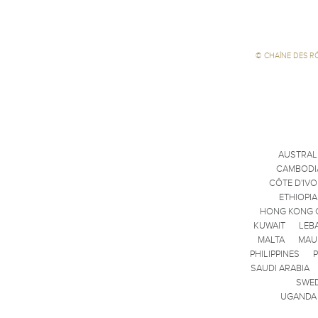
©
CHAÎNE DES R
AUSTRAL
CAMBODI
CÔTE D'IVO
ETHIOPIA
HONG KONG 
KUWAIT
LEB
MALTA
MAU
PHILIPPINES
SAUDI ARABIA
SWE
UGANDA