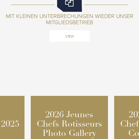
MIT KLEINEN UNTERBRECHUNGEN WIEDER UNSER
MITGLIEDSBETRIEB
VIEW
2026 Jeunes
2026 Jeunes
20
20
 2025
 2025
Chefs Rotisseurs
Chefs Rotisseurs
Chef
Chef
Photo Gallery
Photo Gallery
Co
Co