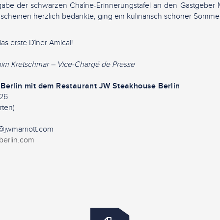
gabe der schwarzen Chaîne-Erinnerungstafel an den Gastgeber
Erscheinen herzlich bedankte, ging ein kulinarisch schöner Somm
as erste Dîner Amical!
him Kretschmar – Vice-Chargé de Presse
 Berlin mit dem Restaurant JW Steakhouse Berlin
 26
rten)
@jwmarriott.com
erlin.com