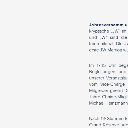
Jahresversammlu
kryptische „JW“ im 
und „W“ sind die 
International. Die J
erste JW Marriott w
Im 17:15 Uhr bega
Begleitungen, und
unserer Veranstalt
vom Vice-Chargé d
Mitglieder geehrt:
Jahre Chaîne-Mitgl
Michael Heinzmann 
Nach 1½ Stunden ko
Grand Réserve und