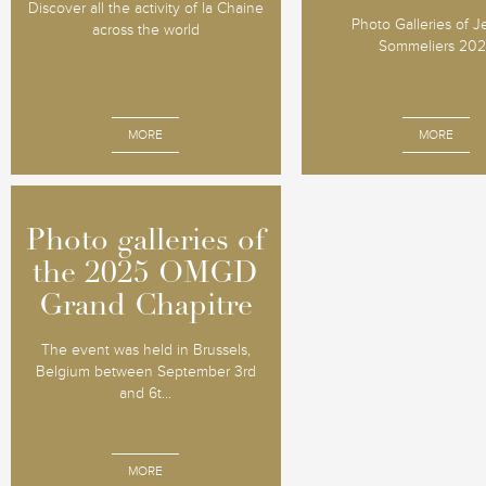
Discover all the activity of la Chaine
Photo Galleries of 
across the world
Sommeliers 20
MORE
MORE
Photo galleries of
Photo galleries of
the 2025 OMGD
the 2025 OMGD
Grand Chapitre
Grand Chapitre
The event was held in Brussels,
Belgium between September 3rd
and 6t...
MORE