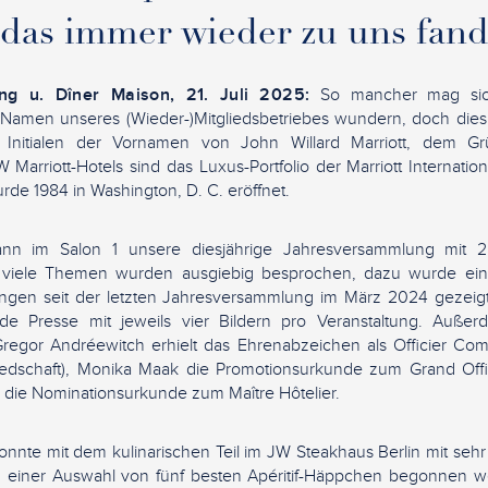
das immer wieder zu uns fan
ng u. Dîner Maison, 21. Juli 2025:
So mancher mag sic
Namen unseres (Wieder-)Mitgliedsbetriebes wundern, doch dies ist
Initialen der Vornamen von John Willard Marriott, dem Gr
W Marriott-Hotels sind das Luxus-Portfolio der Marriott Internati
urde 1984 in Washington, D. C. eröffnet.
nn im Salon 1 unsere diesjährige Jahresversammlung mit 2
 viele Themen wurden ausgiebig besprochen, dazu wurde ein
ungen seit der letzten Jahresversammlung im März 2024 gezeig
e Presse mit jeweils vier Bildern pro Veranstaltung. Auße
 Gregor Andréewitch erhielt das Ehrenabzeichen als Officier C
iedschaft), Monika Maak die Promotionsurkunde zum Grand Off
die Nominationsurkunde zum Maître Hôtelier.
nnte mit dem kulinarischen Teil im JW Steakhaus Berlin mit se
 einer Auswahl von fünf besten Apéritif-Häppchen begonnen we