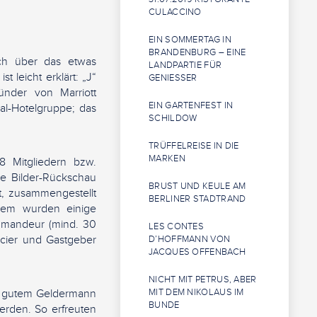
CULACCINO
d
EIN SOMMERTAG IN
BRANDENBURG – EINE
h über das etwas
LANDPARTIE FÜR
 leicht erklärt: „J“
GENIESSER
ünder von Marriott
EIN GARTENFEST IN
onal-Hotelgruppe; das
SCHILDOW
TRÜFFELREISE IN DIE
MARKEN
8 Mitgliedern bzw.
e Bilder-Rückschau
BRUST UND KEULE AM
t, zusammengestellt
BERLINER STADTRAND
rdem wurden einige
ommandeur (mind. 30
LES CONTES
icier und Gastgeber
D’HOFFMANN VON
JACQUES OFFENBACH
NICHT MIT PETRUS, ABER
hr gutem Geldermann
MIT DEM NIKOLAUS IM
BUNDE
rden. So erfreuten