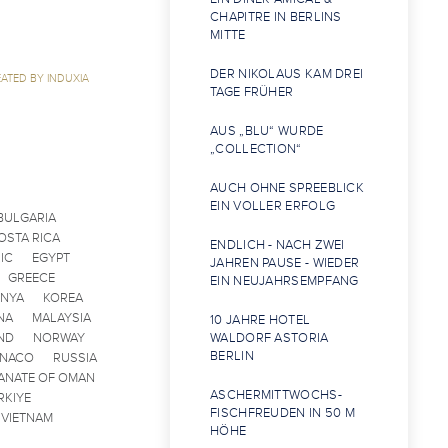
CHAPITRE IN BERLINS
MITTE
DER NIKOLAUS KAM DREI
ATED BY INDUXIA
TAGE FRÜHER
AUS „BLU“ WURDE
„COLLECTION“
AUCH OHNE SPREEBLICK
EIN VOLLER ERFOLG
BULGARIA
OSTA RICA
ENDLICH - NACH ZWEI
IC
EGYPT
JAHREN PAUSE - WIEDER
GREECE
EIN NEUJAHRSEMPFANG
ENYA
KOREA
NA
MALAYSIA
10 JAHRE HOTEL
ND
NORWAY
WALDORF ASTORIA
BERLIN
ONACO
RUSSIA
ANATE OF OMAN
ASCHERMITTWOCHS-
RKIYE
FISCHFREUDEN IN 50 M
VIETNAM
HÖHE