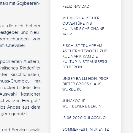
taki mit Gojibeeren-
FELIZ NAVIDAD
MIT MUSIKALISCHER
OUVERTÜRE INS
, die nicht bei der
KULINARISCHE CHAINE-
Gastgeber und Neu-
JAHR
erreichungen von
um Chevalier.
FISCH IST TRUMPF AM
ASCHERMITTWOCH, ZUR
KULINARIK KAM DIE
pochierten Austern,
KULTUR IN STRAUSBERG
BEI BERLIN
alisches Rinderfilet
orten Kirschtomaten,
UNSER BAILLI HON. PROF.
uss-Crumble, mit
DIETER GROSSKLAUS W
nzucker bildete den
URDE 90
uswahl köstlicher
chwarzer Herrgott“
JUNGKÖCHE-
WETTBEWERB BERLIN
e los Andes aus dem
gern genutzt.
13.06.2020 CULACCINO
e und Service sowie
SOMMERFEST IM „KIENITZ