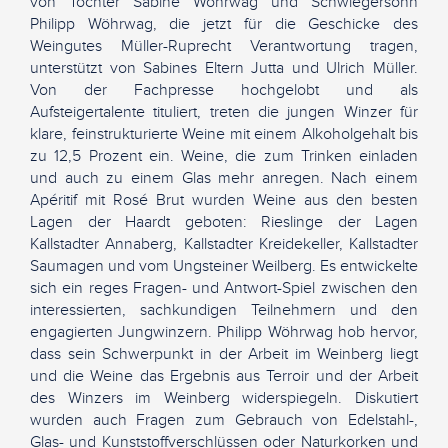
von Tochter Sabine Wöhrwag und Schwiegersohn
Philipp Wöhrwag, die jetzt für die Geschicke des
Weingutes Müller-Ruprecht Verantwortung tragen,
unterstützt von Sabines Eltern Jutta und Ulrich Müller.
Von der Fachpresse hochgelobt und als
Aufsteigertalente tituliert, treten die jungen Winzer für
klare, feinstrukturierte Weine mit einem Alkoholgehalt bis
zu 12,5 Prozent ein. Weine, die zum Trinken einladen
und auch zu einem Glas mehr anregen. Nach einem
Apéritif mit Rosé Brut wurden Weine aus den besten
Lagen der Haardt geboten: Rieslinge der Lagen
Kallstadter Annaberg, Kallstadter Kreidekeller, Kallstadter
Saumagen und vom Ungsteiner Weilberg. Es entwickelte
sich ein reges Fragen- und Antwort-Spiel zwischen den
interessierten, sachkundigen Teilnehmern und den
engagierten Jungwinzern. Philipp Wöhrwag hob hervor,
dass sein Schwerpunkt in der Arbeit im Weinberg liegt
und die Weine das Ergebnis aus Terroir und der Arbeit
des Winzers im Weinberg widerspiegeln. Diskutiert
wurden auch Fragen zum Gebrauch von Edelstahl-,
Glas- und Kunststoffverschlüssen oder Naturkorken und