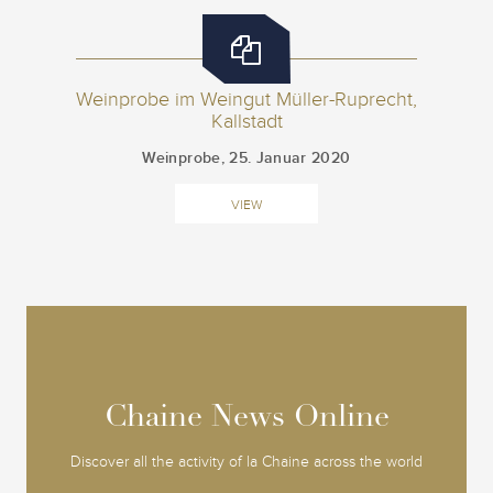
Weinprobe im Weingut Müller-Ruprecht,
Kallstadt
Weinprobe, 25. Januar 2020
VIEW
Chaine News Online
Chaine News Online
Discover all the activity of la Chaine across the world