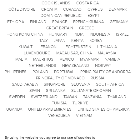
COOK ISLANDS
COSTA RICA
CÔTE D'IVOIRE
CROATIA
CURACAO
CYPRUS
DENMARK
DOMINICAN REPUBLIC
EGYPT
ETHIOPIA
FINLAND
FRANCE
FRENCH GUIANA
GERMANY
GREAT BRITAIN
GREECE
HONG KONG CHINA
HUNGARY
INDIA
INDONESIA
ISRAEL
ITALY
JAPAN
KENYA
KOREA
KUWAIT
LEBANON
LIECHTENSTEIN
LITHUANIA
LUXEMBOURG
MACAU SAR, CHINA
MALAYSIA
MALTA
MAURITIUS
MEXICO
MYANMAR
NAMIBIA
NETHERLANDS
NEW ZEALAND
NORWAY
PHILIPPINES
POLAND
PORTUGAL
PRINCIPALITY OF ANDORRA
PRINCIPALITY OF MONACO
RUSSIA
SAUDI ARABIA
SINGAPORE
SLOVENIA
SOUTH AFRICA
SPAIN
SRI LANKA
SULTANATE OF OMAN
SWEDEN
SWITZERLAND
TAIWAN
TANZANIA
THAILAND
TUNISIA
TÜRKIYE
UGANDA
UNITED ARAB EMIRATES
UNITED STATES OF AMERICA
VENEZUELA
VIETNAM
By using the website you agree to our use of cookies to