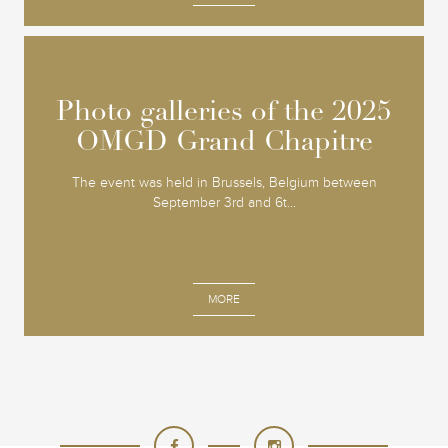
Photo galleries of the 2025
Photo galleries of the 2025
OMGD Grand Chapitre
OMGD Grand Chapitre
The event was held in Brussels, Belgium between
September 3rd and 6t...
MORE