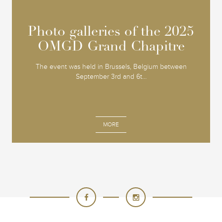
Photo galleries of the 2025
Photo galleries of the 2025
OMGD Grand Chapitre
OMGD Grand Chapitre
The event was held in Brussels, Belgium between
September 3rd and 6t...
MORE