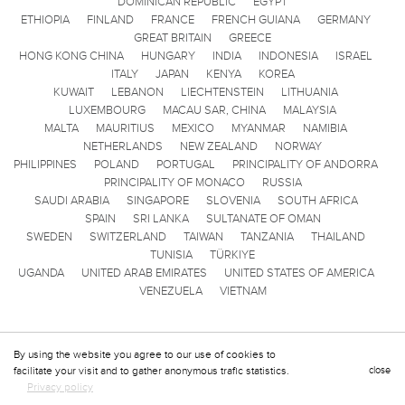
DOMINICAN REPUBLIC
EGYPT
ETHIOPIA
FINLAND
FRANCE
FRENCH GUIANA
GERMANY
GREAT BRITAIN
GREECE
HONG KONG CHINA
HUNGARY
INDIA
INDONESIA
ISRAEL
ITALY
JAPAN
KENYA
KOREA
KUWAIT
LEBANON
LIECHTENSTEIN
LITHUANIA
LUXEMBOURG
MACAU SAR, CHINA
MALAYSIA
MALTA
MAURITIUS
MEXICO
MYANMAR
NAMIBIA
NETHERLANDS
NEW ZEALAND
NORWAY
PHILIPPINES
POLAND
PORTUGAL
PRINCIPALITY OF ANDORRA
PRINCIPALITY OF MONACO
RUSSIA
SAUDI ARABIA
SINGAPORE
SLOVENIA
SOUTH AFRICA
SPAIN
SRI LANKA
SULTANATE OF OMAN
SWEDEN
SWITZERLAND
TAIWAN
TANZANIA
THAILAND
TUNISIA
TÜRKIYE
UGANDA
UNITED ARAB EMIRATES
UNITED STATES OF AMERICA
VENEZUELA
VIETNAM
By using the website you agree to our use of cookies to
facilitate your visit and to gather anonymous trafic statistics.
close
Privacy policy