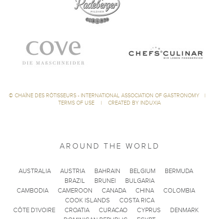
©
CHAÎNE DES RÔTISSEURS - INTERNATIONAL ASSOCIATION OF GASTRONOMY
|
TERMS OF USE
|
CREATED BY INDUXIA
AROUND THE WORLD
AUSTRALIA
AUSTRIA
BAHRAIN
BELGIUM
BERMUDA
BRAZIL
BRUNEI
BULGARIA
CAMBODIA
CAMEROON
CANADA
CHINA
COLOMBIA
COOK ISLANDS
COSTA RICA
CÔTE D'IVOIRE
CROATIA
CURACAO
CYPRUS
DENMARK