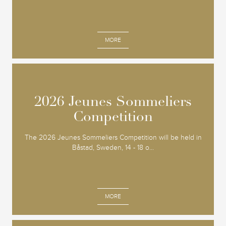
MORE
2026 Jeunes Sommeliers
2026 Jeunes Sommeliers
Competition
Competition
The 2026 Jeunes Sommeliers Competition will be held in
Båstad, Sweden, 14 - 18 o...
MORE