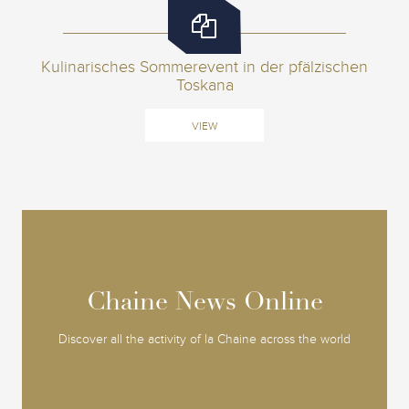
Kulinarisches Sommerevent in der pfälzischen
Toskana
VIEW
Chaine News Online
Chaine News Online
Discover all the activity of la Chaine across the world