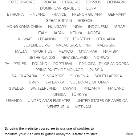
CÔTE D'IVOIRE
CROATIA
CURACAO
CYPRUS
DENMARK
DOMINICAN REPUBLIC
EGYPT
ETHIOPIA
FINLAND
FRANCE
FRENCH GUIANA
GERMANY
GREAT BRITAIN
GREECE
HONG KONG CHINA
HUNGARY
INDIA
INDONESIA
ISRAEL
ITALY
JAPAN
KENYA
KOREA
KUWAIT
LEBANON
LIECHTENSTEIN
LITHUANIA
LUXEMBOURG
MACAU SAR, CHINA
MALAYSIA
MALTA
MAURITIUS
MEXICO
MYANMAR
NAMIBIA
NETHERLANDS
NEW ZEALAND
NORWAY
PHILIPPINES
POLAND
PORTUGAL
PRINCIPALITY OF ANDORRA
PRINCIPALITY OF MONACO
RUSSIA
SAUDI ARABIA
SINGAPORE
SLOVENIA
SOUTH AFRICA
SPAIN
SRI LANKA
SULTANATE OF OMAN
SWEDEN
SWITZERLAND
TAIWAN
TANZANIA
THAILAND
TUNISIA
TÜRKIYE
UGANDA
UNITED ARAB EMIRATES
UNITED STATES OF AMERICA
VENEZUELA
VIETNAM
By using the website you agree to our use of cookies to
facilitate your visit and to gather anonymous trafic statistics.
close