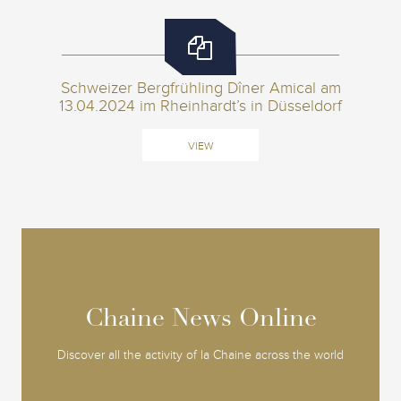
Schweizer Bergfrühling Dîner Amical am
13.04.2024 im Rheinhardt’s in Düsseldorf
VIEW
Chaine News Online
Chaine News Online
Discover all the activity of la Chaine across the world