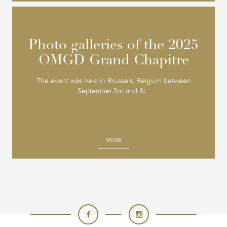
Photo galleries of the 2025
Photo galleries of the 2025
OMGD Grand Chapitre
OMGD Grand Chapitre
The event was held in Brussels, Belgium between
September 3rd and 6t...
MORE