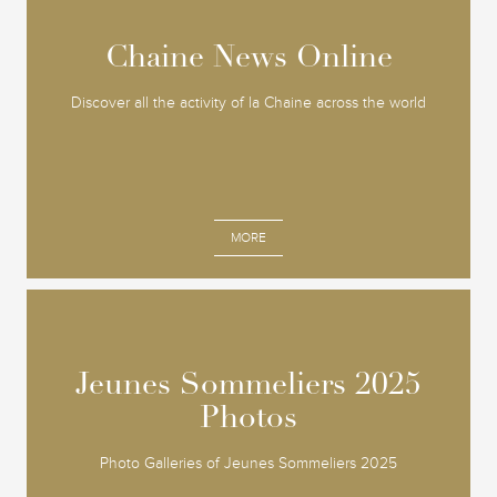
Chaine News Online
Chaine News Online
Discover all the activity of la Chaine across the world
MORE
Jeunes Sommeliers 2025
Jeunes Sommeliers 2025
Photos
Photos
Photo Galleries of Jeunes Sommeliers 2025