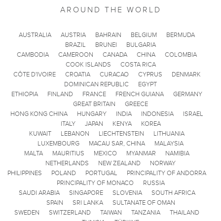
AROUND THE WORLD
AUSTRALIA
AUSTRIA
BAHRAIN
BELGIUM
BERMUDA
BRAZIL
BRUNEI
BULGARIA
CAMBODIA
CAMEROON
CANADA
CHINA
COLOMBIA
COOK ISLANDS
COSTA RICA
CÔTE D'IVOIRE
CROATIA
CURACAO
CYPRUS
DENMARK
DOMINICAN REPUBLIC
EGYPT
ETHIOPIA
FINLAND
FRANCE
FRENCH GUIANA
GERMANY
GREAT BRITAIN
GREECE
HONG KONG CHINA
HUNGARY
INDIA
INDONESIA
ISRAEL
ITALY
JAPAN
KENYA
KOREA
KUWAIT
LEBANON
LIECHTENSTEIN
LITHUANIA
LUXEMBOURG
MACAU SAR, CHINA
MALAYSIA
MALTA
MAURITIUS
MEXICO
MYANMAR
NAMIBIA
NETHERLANDS
NEW ZEALAND
NORWAY
PHILIPPINES
POLAND
PORTUGAL
PRINCIPALITY OF ANDORRA
PRINCIPALITY OF MONACO
RUSSIA
SAUDI ARABIA
SINGAPORE
SLOVENIA
SOUTH AFRICA
SPAIN
SRI LANKA
SULTANATE OF OMAN
SWEDEN
SWITZERLAND
TAIWAN
TANZANIA
THAILAND