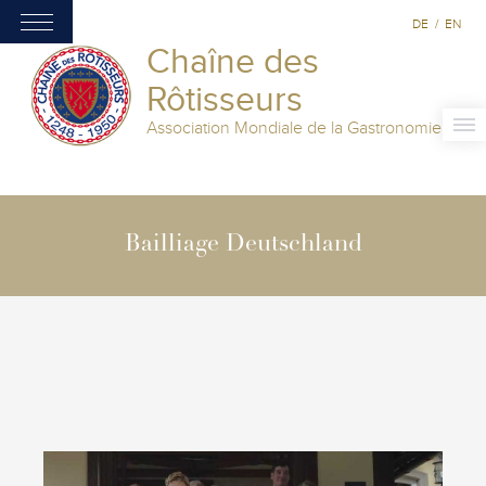
DE
/
EN
Chaîne des
Rôtisseurs
Association Mondiale de la Gastronomie
Bailliage Deutschland