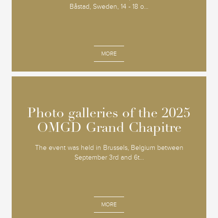
Båstad, Sweden, 14 - 18 o...
MORE
Photo galleries of the 2025
Photo galleries of the 2025
OMGD Grand Chapitre
OMGD Grand Chapitre
The event was held in Brussels, Belgium between
September 3rd and 6t...
MORE