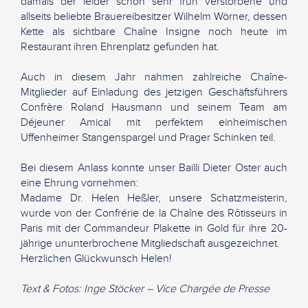
damals der leider schon sehr früh verstorbene und
allseits beliebte Brauereibesitzer Wilhelm Wörner, dessen
Kette als sichtbare Chaîne Insigne noch heute im
Restaurant ihren Ehrenplatz gefunden hat.
Auch in diesem Jahr nahmen zahlreiche Chaîne-
Mitglieder auf Einladung des jetzigen Geschäftsführers
Confrère Roland Hausmann und seinem Team am
Déjeuner Amical mit perfektem einheimischen
Uffenheimer Stangenspargel und Prager Schinken teil.
Bei diesem Anlass konnte unser Bailli Dieter Oster auch
eine Ehrung vornehmen:
Madame Dr. Helen Heßler, unsere Schatzmeisterin,
wurde von der Confrérie de la Chaîne des Rôtisseurs in
Paris mit der Commandeur Plakette in Gold für ihre 20-
jährige ununterbrochene Mitgliedschaft ausgezeichnet.
Herzlichen Glückwunsch Helen!
Text & Fotos: Inge Stöcker – Vice Chargée de Presse