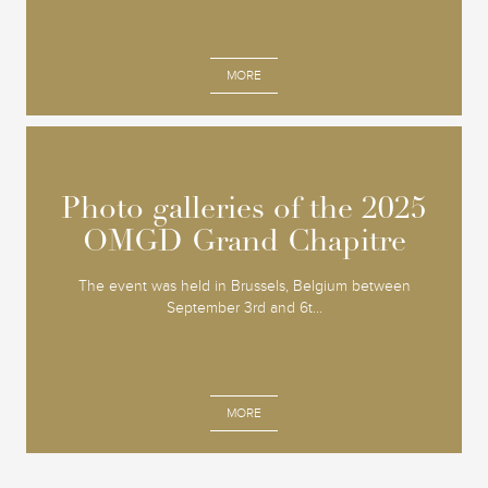
MORE
Photo galleries of the 2025
Photo galleries of the 2025
OMGD Grand Chapitre
OMGD Grand Chapitre
The event was held in Brussels, Belgium between
September 3rd and 6t...
MORE