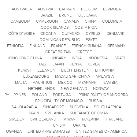
AUSTRALIA
AUSTRIA
BAHRAIN
BELGIUM
BERMUDA
BRAZIL
BRUNEI
BULGARIA
CAMBODIA
CAMEROON
CANADA
CHINA
COLOMBIA
COOK ISLANDS
COSTA RICA
CÔTE D'IVOIRE
CROATIA
CURACAO
CYPRUS
DENMARK
DOMINICAN REPUBLIC
EGYPT
ETHIOPIA
FINLAND
FRANCE
FRENCH GUIANA
GERMANY
GREAT BRITAIN
GREECE
HONG KONG CHINA
HUNGARY
INDIA
INDONESIA
ISRAEL
ITALY
JAPAN
KENYA
KOREA
KUWAIT
LEBANON
LIECHTENSTEIN
LITHUANIA
LUXEMBOURG
MACAU SAR, CHINA
MALAYSIA
MALTA
MAURITIUS
MEXICO
MYANMAR
NAMIBIA
NETHERLANDS
NEW ZEALAND
NORWAY
PHILIPPINES
POLAND
PORTUGAL
PRINCIPALITY OF ANDORRA
PRINCIPALITY OF MONACO
RUSSIA
SAUDI ARABIA
SINGAPORE
SLOVENIA
SOUTH AFRICA
SPAIN
SRI LANKA
SULTANATE OF OMAN
SWEDEN
SWITZERLAND
TAIWAN
TANZANIA
THAILAND
TUNISIA
TÜRKIYE
UGANDA
UNITED ARAB EMIRATES
UNITED STATES OF AMERICA