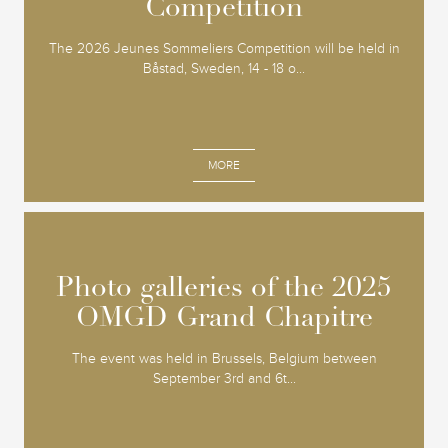
Competition
Competition
The 2026 Jeunes Sommeliers Competition will be held in
Båstad, Sweden, 14 - 18 o...
MORE
Photo galleries of the 2025
Photo galleries of the 2025
OMGD Grand Chapitre
OMGD Grand Chapitre
The event was held in Brussels, Belgium between
September 3rd and 6t...