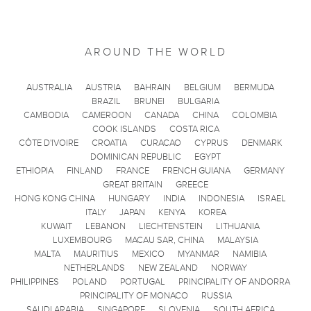
AROUND THE WORLD
AUSTRALIA
AUSTRIA
BAHRAIN
BELGIUM
BERMUDA
BRAZIL
BRUNEI
BULGARIA
CAMBODIA
CAMEROON
CANADA
CHINA
COLOMBIA
COOK ISLANDS
COSTA RICA
CÔTE D'IVOIRE
CROATIA
CURACAO
CYPRUS
DENMARK
DOMINICAN REPUBLIC
EGYPT
ETHIOPIA
FINLAND
FRANCE
FRENCH GUIANA
GERMANY
GREAT BRITAIN
GREECE
HONG KONG CHINA
HUNGARY
INDIA
INDONESIA
ISRAEL
ITALY
JAPAN
KENYA
KOREA
KUWAIT
LEBANON
LIECHTENSTEIN
LITHUANIA
LUXEMBOURG
MACAU SAR, CHINA
MALAYSIA
MALTA
MAURITIUS
MEXICO
MYANMAR
NAMIBIA
NETHERLANDS
NEW ZEALAND
NORWAY
PHILIPPINES
POLAND
PORTUGAL
PRINCIPALITY OF ANDORRA
PRINCIPALITY OF MONACO
RUSSIA
SAUDI ARABIA
SINGAPORE
SLOVENIA
SOUTH AFRICA