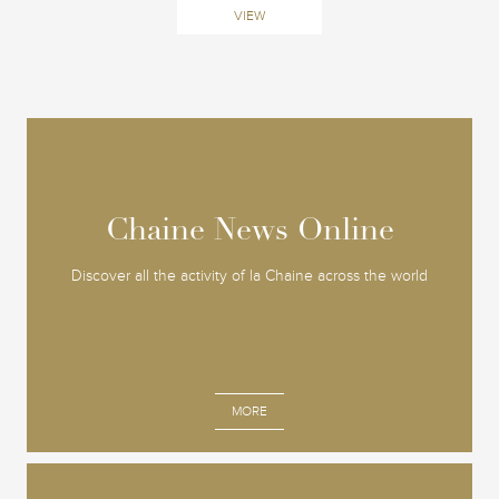
VIEW
Chaine News Online
Chaine News Online
Discover all the activity of la Chaine across the world
MORE