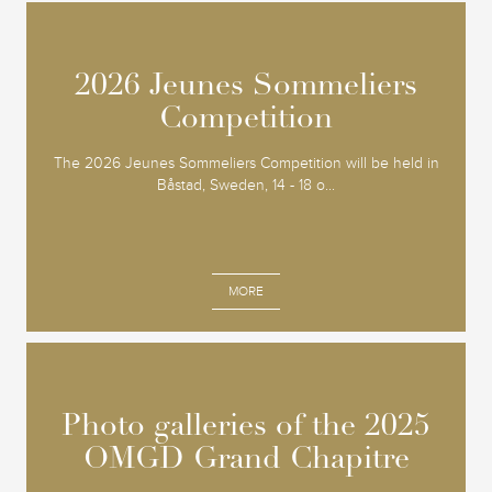
2026 Jeunes Sommeliers
2026 Jeunes Sommeliers
Competition
Competition
The 2026 Jeunes Sommeliers Competition will be held in
Båstad, Sweden, 14 - 18 o...
MORE
Photo galleries of the 2025
Photo galleries of the 2025
OMGD Grand Chapitre
OMGD Grand Chapitre