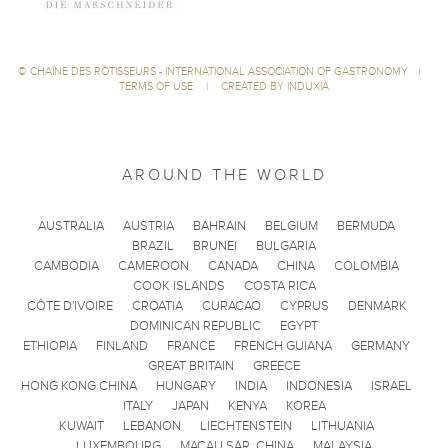
©
CHAÎNE DES RÔTISSEURS - INTERNATIONAL ASSOCIATION OF GASTRONOMY
|
TERMS OF USE
|
CREATED BY INDUXIA
AROUND THE WORLD
AUSTRALIA
AUSTRIA
BAHRAIN
BELGIUM
BERMUDA
BRAZIL
BRUNEI
BULGARIA
CAMBODIA
CAMEROON
CANADA
CHINA
COLOMBIA
COOK ISLANDS
COSTA RICA
CÔTE D'IVOIRE
CROATIA
CURACAO
CYPRUS
DENMARK
DOMINICAN REPUBLIC
EGYPT
ETHIOPIA
FINLAND
FRANCE
FRENCH GUIANA
GERMANY
GREAT BRITAIN
GREECE
HONG KONG CHINA
HUNGARY
INDIA
INDONESIA
ISRAEL
ITALY
JAPAN
KENYA
KOREA
KUWAIT
LEBANON
LIECHTENSTEIN
LITHUANIA
LUXEMBOURG
MACAU SAR, CHINA
MALAYSIA