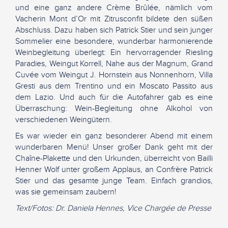
und eine ganz andere Crème Brûlée, nämlich vom
Vacherin Mont d’Or mit Zitrusconfit bildete den süßen
Abschluss. Dazu haben sich Patrick Stier und sein junger
Sommelier eine besondere, wunderbar harmonierende
Weinbegleitung überlegt: Ein hervorragender Riesling
Paradies, Weingut Korrell, Nahe aus der Magnum, Grand
Cuvée vom Weingut J. Hornstein aus Nonnenhorn, Villa
Gresti aus dem Trentino und ein Moscato Passito aus
dem Lazio. Und auch für die Autofahrer gab es eine
Überraschung: Wein-Begleitung ohne Alkohol von
verschiedenen Weingütern.
Es war wieder ein ganz besonderer Abend mit einem
wunderbaren Menü! Unser großer Dank geht mit der
Chaîne-Plakette und den Urkunden, überreicht von Bailli
Henner Wolf unter großem Applaus, an Confrère Patrick
Stier und das gesamte junge Team. Einfach grandios,
was sie gemeinsam zaubern!
Text/Fotos: Dr. Daniela Hennes, Vice Chargée de Presse